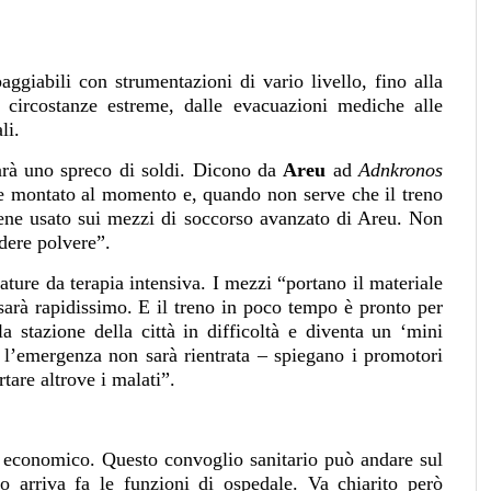
paggiabili con strumentazioni di vario livello, fino alla
e circostanze estreme, dalle evacuazioni mediche alle
li.
arà uno spreco di soldi. Dicono da
Areu
ad
Adnkronos
ne montato al momento e, quando non serve che il treno
iene usato sui mezzi di soccorso avanzato di Areu. Non
dere polvere”.
zzature da terapia intensiva. I mezzi “portano il materiale
o sarà rapidissimo. E il treno in poco tempo è pronto per
la stazione della città in difficoltà e diventa un ‘mini
 l’emergenza non sarà rientrata – spiegano i promotori
tare altrove i malati”.
 economico. Questo convoglio sanitario può andare sul
 arriva fa le funzioni di ospedale. Va chiarito però