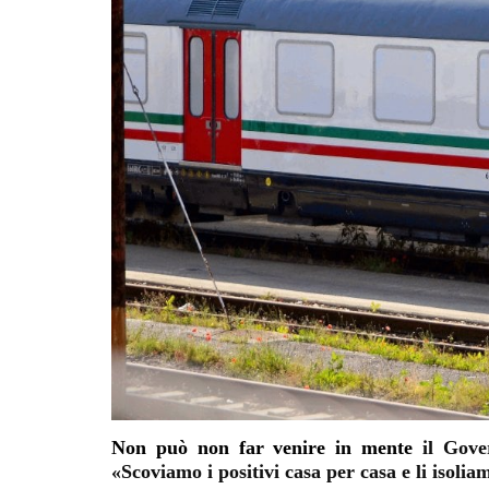
Non può non far venire in mente
il Gov
«Scoviamo i positivi casa per casa e li isoli