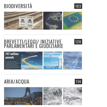
BIODIVERSITÀ
103
BREVETTI/LEGGI/ INIZIATIVE
120
PARLAMENTARI E GIUDIZIARIE
ARIA/ACQUA
114