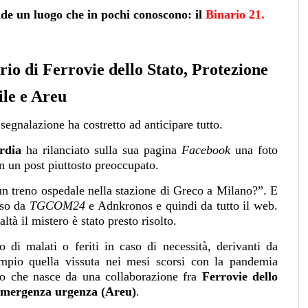
nde un luogo che in pochi conoscono: il
Binario 21.
rio di Ferrovie dello Stato, Protezione
ile e Areu
segnalazione ha costretto ad anticipare tutto.
rdia
ha rilanciato sulla sua pagina
Facebook
una foto
 un post piuttosto preoccupato.
un treno ospedale nella stazione di Greco a Milano?”. E
eso da
TGCOM24
e Adnkronos e quindi da tutto il web.
ltà il mistero è stato presto risolto.
to di malati o feriti in caso di necessità, derivanti da
mpio quella vissuta nei mesi scorsi con la pandemia
to che nasce da una collaborazione fra
Ferrovie dello
e emergenza urgenza (Areu)
.