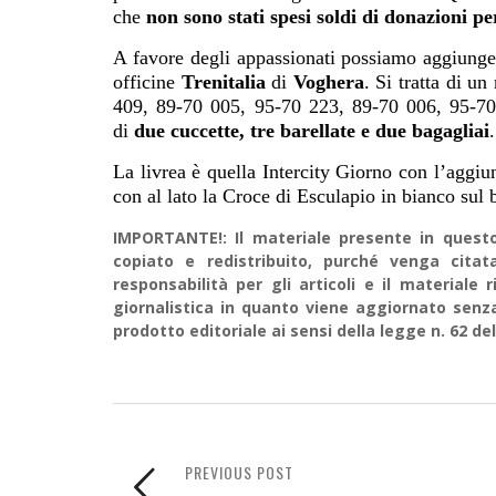
che
non sono stati spesi soldi di donazioni pe
A favore degli appassionati possiamo aggiunger
officine
Trenitalia
di
Voghera
. Si tratta di u
409, 89-70 005, 95-70 223, 89-70 006, 95-70 
di
due cuccette, tre barellate e due bagagliai
.
La livrea è quella Intercity Giorno con l’aggiu
con al lato la Croce di Esculapio in bianco sul 
IMPORTANTE!: Il materiale presente in questo 
copiato e redistribuito, purché venga cit
responsabilità per gli articoli e il material
giornalistica in quanto viene aggiornato senz
prodotto editoriale ai sensi della legge n. 62 del
PREVIOUS POST