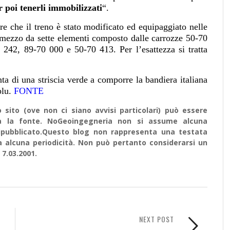
r poi tenerli immobilizzati
“.
e che il treno è stato modificato ed equipaggiato nelle
n mezzo da sette elementi composto dalle carrozze 50-70
242, 89-70 000 e 50-70 413. Per l’esattezza si tratta
nta di una striscia verde a comporre la bandiera italiana
blu.
FONTE
sito (ove non ci siano avvisi particolari) può essere
ata la fonte. NoGeoingegneria non si assume alcuna
e ripubblicato.Questo blog non rappresenta una testata
a alcuna periodicità. Non può pertanto considerarsi un
 7.03.2001.
NEXT POST