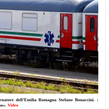
ernatore dell’Emilia Romagna
Stefano Bonaccini
. :
amo».
Video