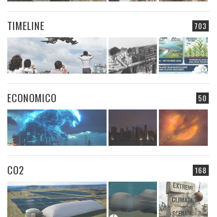
TIMELINE
703
ECONOMICO
50
CO2
168