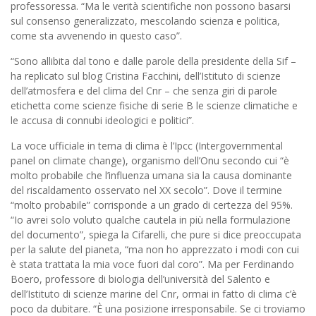
professoressa. “Ma le verità scientifiche non possono basarsi
sul consenso generalizzato, mescolando scienza e politica,
come sta avvenendo in questo caso”.
“Sono allibita dal tono e dalle parole della presidente della Sif –
ha replicato sul blog Cristina Facchini, dell’Istituto di scienze
dell’atmosfera e del clima del Cnr – che senza giri di parole
etichetta come scienze fisiche di serie B le scienze climatiche e
le accusa di connubi ideologici e politici”.
La voce ufficiale in tema di clima è l’Ipcc (Intergovernmental
panel on climate change), organismo dell’Onu secondo cui “è
molto probabile che l’influenza umana sia la causa dominante
del riscaldamento osservato nel XX secolo”. Dove il termine
“molto probabile” corrisponde a un grado di certezza del 95%.
“Io avrei solo voluto qualche cautela in più nella formulazione
del documento”, spiega la Cifarelli, che pure si dice preoccupata
per la salute del pianeta, “ma non ho apprezzato i modi con cui
è stata trattata la mia voce fuori dal coro”. Ma per Ferdinando
Boero, professore di biologia dell’università del Salento e
dell’Istituto di scienze marine del Cnr, ormai in fatto di clima c’è
poco da dubitare. “È una posizione irresponsabile. Se ci troviamo