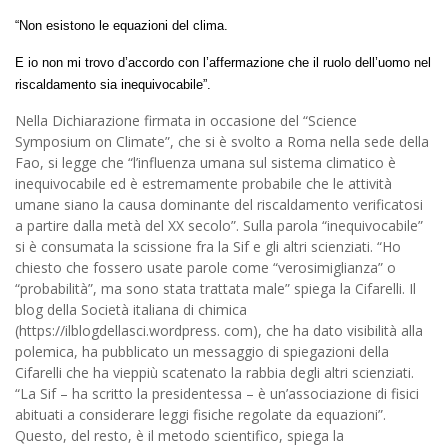
“Non esistono le equazioni del clima.
E io non mi trovo d’accordo con l’affermazione che il ruolo dell’uomo nel
riscaldamento sia inequivocabile”.
Nella Dichiarazione firmata in occasione del “Science
Symposium on Climate”, che si è svolto a Roma nella sede della
Fao, si legge che “l’influenza umana sul sistema climatico è
inequivocabile ed è estremamente probabile che le attività
umane siano la causa dominante del riscaldamento verificatosi
a partire dalla metà del XX secolo”. Sulla parola “inequivocabile”
si è consumata la scissione fra la Sif e gli altri scienziati. “Ho
chiesto che fossero usate parole come “verosimiglianza” o
“probabilità”, ma sono stata trattata male” spiega la Cifarelli. Il
blog della Società italiana di chimica
(https://ilblogdellasci.wordpress. com), che ha dato visibilità alla
polemica, ha pubblicato un messaggio di spiegazioni della
Cifarelli che ha vieppiù scatenato la rabbia degli altri scienziati.
“La Sif – ha scritto la presidentessa – è un’associazione di fisici
abituati a considerare leggi fisiche regolate da equazioni”.
Questo, del resto, è il metodo scientifico, spiega la