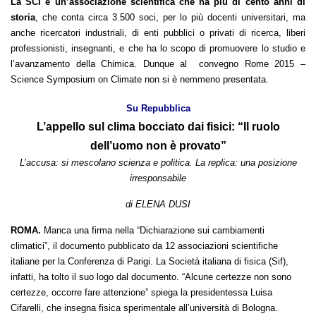
La SCI è un’associazione scientifica che ha più di cento anni di
storia
, che conta circa 3.500 soci, per lo più docenti universitari, ma
anche ricercatori industriali, di enti pubblici o privati di ricerca, liberi
professionisti, insegnanti, e che ha lo scopo di promuovere lo studio e
l’avanzamento della Chimica. Dunque al convegno Rome 2015 –
Science Symposium on Climate non si è nemmeno presentata.
Su Repubblica
L’appello sul clima bocciato dai fisici: “Il ruolo
dell’uomo non è provato”
L’accusa: si mescolano scienza e politica. La replica: una posizione
irresponsabile
di ELENA DUSI
ROMA.
Manca una firma nella “Dichiarazione sui cambiamenti
climatici”, il documento pubblicato da 12 associazioni scientifiche
italiane per la Conferenza di Parigi. La Società italiana di fisica (Sif),
infatti, ha tolto il suo logo dal documento. “Alcune certezze non sono
certezze, occorre fare attenzione” spiega la presidentessa Luisa
Cifarelli, che insegna fisica sperimentale all’università di Bologna.