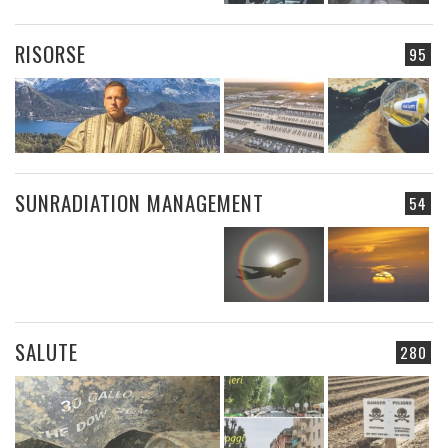
RISORSE
95
SUNRADIATION MANAGEMENT
54
SALUTE
280