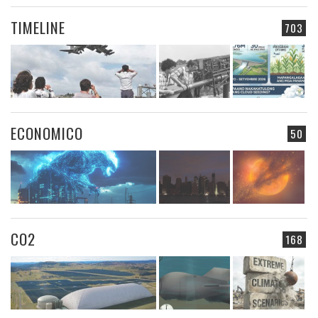
TIMELINE
703
ECONOMICO
50
CO2
168