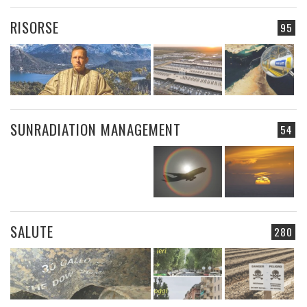
RISORSE
95
SUNRADIATION MANAGEMENT
54
SALUTE
280