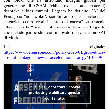
con Grok, che ha affrontato indagini globali per
generazione di CSAM (child sexual abuse material)
deepfake e bias estremi. Hegseth ha definito l’AI del
Pentagono “non woke”, sottolineando che la velocità è
essenziale contro rivali in “stato di guerra”.La strategia
allinea con la “Arsenal of Freedom Tour” di Hegseth,
che include partnership con innovatori privati come xAI
di Musk.
Link originale:
https://www.defenseone.com/policy/2026/01/grok-ethics-
are-out-pentagons-new-ai-acceleration-strategy/410649/
Fai clic per accettare i cookie
marketing e abilitare questo
contenuto