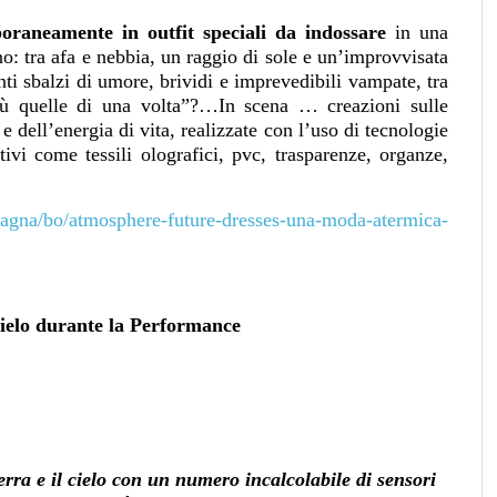
raneamente in outfit speciali da indossare
in una
rno: tra afa e nebbia, un raggio di sole e un’improvvisata
ti sbalzi di umore, brividi e imprevedibili vampate, tra
più quelle di una volta”?…In scena … creazioni sulle
e dell’energia di vita, realizzate con l’uso di tecnologie
vi come tessili olografici, pvc, trasparenze, organze,
omagna/bo/atmosphere-future-dresses-una-moda-atermica-
cielo durante la Performance
terra e il cielo con un numero incalcolabile di sensori