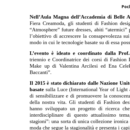
Poch
Nell’Aula Magna dell’Accademia di Belle A
Fiera Creamoda, gli studenti di Fashion desi
“Atmosphere” future dresses, abiti “atermici” p
l’obiettivo di accrescere la consapevolezza sui
modo in cui le tecnologie basate su di essa pos
L’evento è ideato e coordinato dalla Prof.s
triennio e Coordinatrice dei corsi di Fashio
Make up di Valentina Arcilesi ed Ena Cele
Baccanti”.
Il 2015 è stato dichiarato dalle Nazione Unit
basate
sulla Luce (International Year of Ligh
di sensibilizzare e di promuovere la conoscenz
della nostra vita. Gli studenti di Fashion de
hanno sviluppato un progetto di ricerca che
interdisciplinare di questo attualissimo tem
stagioni”: una sorta di unica collezione ironica 
moda che segue la stagionalità e presenta i cap