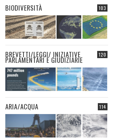
BIODIVERSITÀ
103
BREVETTI/LEGGI/ INIZIATIVE
120
PARLAMENTARI E GIUDIZIARIE
ARIA/ACQUA
114