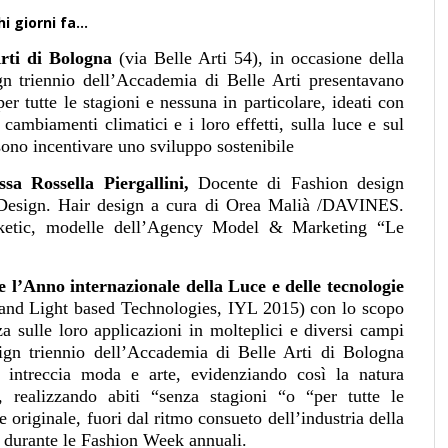
i giorni fa…
rti di Bologna
(via Belle Arti 54), in occasione della
gn triennio dell’Accademia di Belle Arti presentavano
er tutte le stagioni e nessuna in particolare, ideati con
 cambiamenti climatici e i loro effetti, sulla luce e sul
sono incentivare uno sviluppo sostenibile
sa Rossella Piergallini,
Docente di Fashion design
n Design. Hair design a cura di Orea Malià /DAVINES.
ketic, modelle dell’Agency Model & Marketing “Le
e l’Anno internazionale della Luce e delle tecnologie
t and Light based Technologies, IYL 2015) con lo scopo
a sulle loro applicazioni in molteplici e diversi campi
sign triennio dell’Accademia di Belle Arti di Bologna
 intreccia moda e arte, evidenziando così la natura
a, realizzando abiti “senza stagioni “o “per tutte le
e originale, fuori dal ritmo consueto dell’industria della
i durante le Fashion Week annuali.