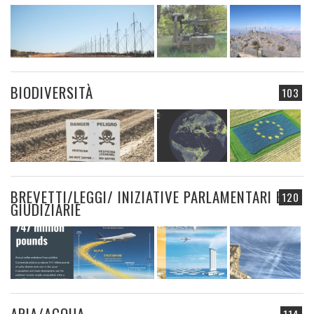
BIODIVERSITÀ
103
BREVETTI/LEGGI/ INIZIATIVE PARLAMENTARI E
120
GIUDIZIARIE
ARIA/ACQUA
114