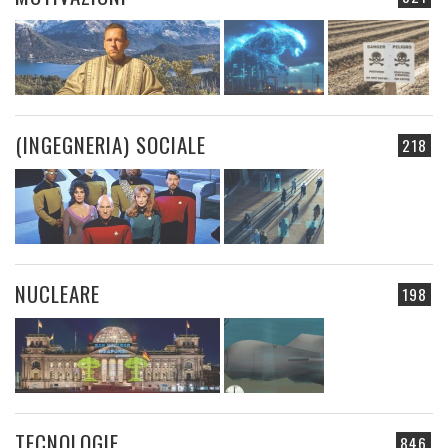
(INGEGNERIA) SOCIALE
218
NUCLEARE
198
TECNOLOGIE
846