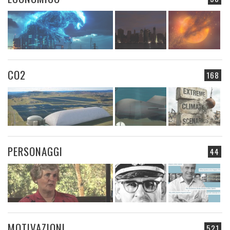
CO2
168
PERSONAGGI
44
MOTIVAZIONI
521