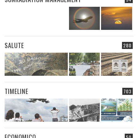
SALUTE
280
TIMELINE
703
ECONOMICO
50