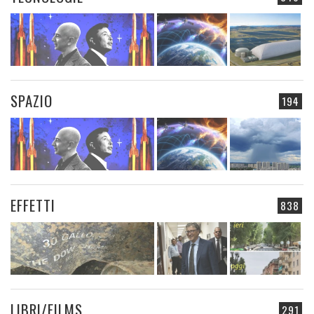
SPAZIO
194
EFFETTI
838
LIBRI/FILMS
291