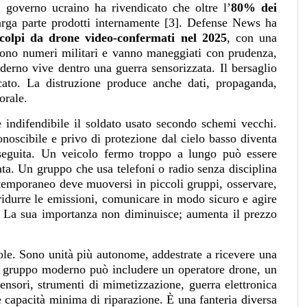
 governo ucraino ha rivendicato che oltre l’
80% dei
larga parte prodotti internamente [3]. Defense News ha
colpi da drone video-confermati nel 2025
, con una
Sono numeri militari e vanno maneggiati con prudenza,
derno vive dentro una guerra sensorizzata. Il bersaglio
ficato. La distruzione produce anche dati, propaganda,
orale.
 indifendibile il soldato usato secondo schemi vecchi.
noscibile e privo di protezione dal cielo basso diventa
seguita. Un veicolo fermo troppo a lungo può essere
ta. Un gruppo che usa telefoni o radio senza disciplina
ntemporaneo deve muoversi in piccoli gruppi, osservare,
 ridurre le emissioni, comunicare in modo sicuro e agire
. La sua importanza non diminuisce; aumenta il prezzo
sole. Sono unità più autonome, addestrate a ricevere una
 Un gruppo moderno può includere un operatore drone, un
ensori, strumenti di mimetizzazione, guerra elettronica
 capacità minima di riparazione. È una fanteria diversa