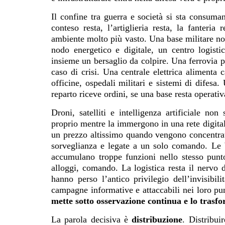
Il confine tra guerra e società si sta consumand
conteso resta, l’artiglieria resta, la fanteri
ambiente molto più vasto. Una base militare non
nodo energetico e digitale, un centro logisti
insieme un bersaglio da colpire. Una ferrovia p
caso di crisi. Una centrale elettrica alimenta
officine, ospedali militari e sistemi di difesa
reparto riceve ordini, se una base resta operativa
Droni, satelliti e intelligenza artificiale no
proprio mentre la immergono in una rete digita
un prezzo altissimo quando vengono concentrate
sorveglianza e legate a un solo comando. Le 
accumulano troppe funzioni nello stesso punto:
alloggi, comando. La logistica resta il nervo d
hanno perso l’antico privilegio dell’invisibili
campagne informative e attaccabili nei loro pu
mette sotto osservazione continua e lo trasfo
La parola decisiva è
distribuzione
. Distribu