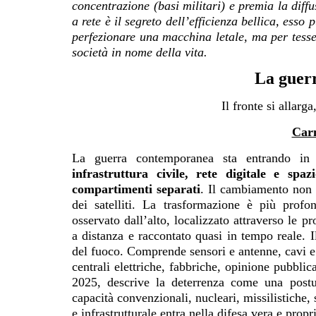
concentrazione (basi militari) e premia la diff
a rete è il segreto dell’efficienza bellica, esso
perfezionare una macchina letale, ma per tesser
società in nome della vita.
La guerr
Il fronte si allarga
Car
La guerra contemporanea sta entrando i
infrastruttura civile, rete digitale e sp
compartimenti separati
. Il cambiamento non s
dei satelliti. La trasformazione è più prof
osservato dall’alto, localizzato attraverso le p
a distanza e raccontato quasi in tempo reale. I
del fuoco. Comprende sensori e antenne, cavi e sa
centrali elettriche, fabbriche, opinione pubbli
2025, descrive la deterrenza come una postur
capacità convenzionali, nucleari, missilistiche, 
e infrastrutturale entra nella difesa vera e propri