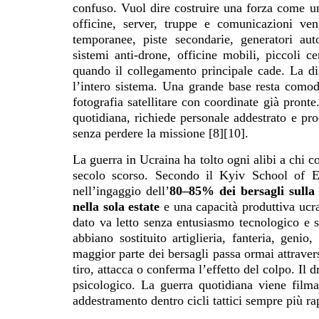
confuso. Vuol dire costruire una forza come u
officine, server, truppe e comunicazioni ven
temporanee, piste secondarie, generatori auto
sistemi anti-drone, officine mobili, piccoli 
quando il collegamento principale cade. La dis
l’intero sistema. Una grande base resta comod
fotografia satellitare con coordinate già pronte
quotidiana, richiede personale addestrato e pr
senza perdere la missione [8][10].
La guerra in Ucraina ha tolto ogni alibi a chi 
secolo scorso. Secondo il Kyiv School of Ec
nell’ingaggio dell’
80–85% dei bersagli sulla 
nella sola estate
e una capacità produttiva ucra
dato va letto senza entusiasmo tecnologico e
abbiano sostituito artiglieria, fanteria, genio
maggior parte dei bersagli passa ormai attraver
tiro, attacca o conferma l’effetto del colpo. Il
psicologico. La guerra quotidiana viene filmat
addestramento dentro cicli tattici sempre più ra