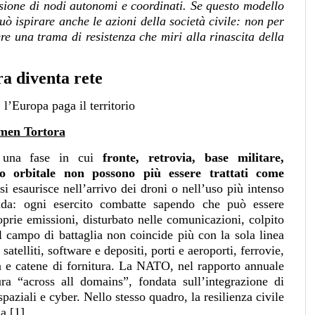
usione di nodi autonomi e coordinati. Se questo modello
 può ispirare anche le azioni della società civile: non per
e una trama di resistenza che miri alla rinascita della
a diventa rete
, l’Europa paga il territorio
men Tortora
n una fase in cui
fronte, retrovia, base militare,
azio orbitale non possono più essere trattati come
i esaurisce nell’arrivo dei droni o nell’uso più intenso
onda: ogni esercito combatte sapendo che può essere
roprie emissioni, disturbato nelle comunicazioni, colpito
l campo di battaglia non coincide più con la sola linea
telliti, software e depositi, porti e aeroporti, ferrovie,
ca e catene di fornitura. La NATO, nel rapporto annuale
a “across all domains”, fondata sull’integrazione di
spaziali e cyber. Nello stesso quadro, la resilienza civile
a [1].