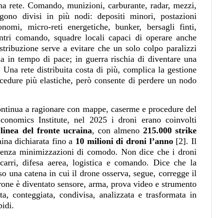
na rete. Comando, munizioni, carburante, radar, mezzi,
gono divisi in più nodi: depositi minori, postazioni
nomi, micro-reti energetiche, bunker, bersagli finti,
centri comando, squadre locali capaci di operare anche
tribuzione serve a evitare che un solo colpo paralizzi
a in tempo di pace; in guerra rischia di diventare una
. Una rete distribuita costa di più, complica la gestione
ocedure più elastiche, però consente di perdere un nodo
continua a ragionare con mappe, caserme e procedure del
onomics Institute, nel 2025 i droni erano coinvolti
linea del fronte ucraina
, con almeno
215.000 strike
ina dichiarata fino a
10 milioni di droni l’anno
[2]. Il
 senza minimizzazioni di comodo. Non dice che i droni
, carri, difesa aerea, logistica e comando. Dice che la
so una catena in cui il drone osserva, segue, corregge il
 drone è diventato sensore, arma, prova video e strumento
a, conteggiata, condivisa, analizzata e trasformata in
pidi.