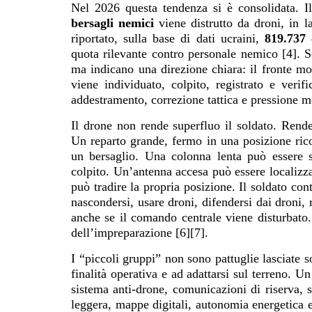
Nel 2026 questa tendenza si è consolidata. Il
bersagli nemici
viene distrutto da droni, in 
riportato, sulla base di dati ucraini,
819.737 
quota rilevante contro personale nemico [4]. 
ma indicano una direzione chiara: il fronte mo
viene individuato, colpito, registrato e veri
addestramento, correzione tattica e pressione m
Il drone non rende superfluo il soldato. Rende
Un reparto grande, fermo in una posizione rico
un bersaglio. Una colonna lenta può essere 
colpito. Un’antenna accesa può essere localizza
può tradire la propria posizione. Il soldato co
nascondersi, usare droni, difendersi dai droni,
anche se il comando centrale viene disturbato
dell’impreparazione [6][7].
I “piccoli gruppi” non sono pattuglie lasciate 
finalità operativa e ad adattarsi sul terreno.
sistema anti-drone, comunicazioni di riserva, s
leggera, mappe digitali, autonomia energetica e