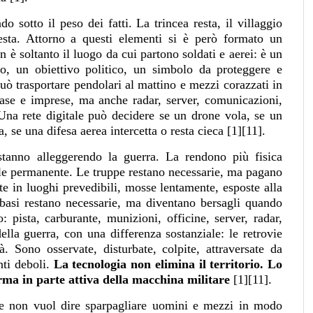
o sotto il peso dei fatti. La trincea resta, il villaggio
a resta. Attorno a questi elementi si è però formato un
 è soltanto il luogo da cui partono soldati e aerei: è un
co, un obiettivo politico, un simbolo da proteggere e
uò trasportare pendolari al mattino e mezzi corazzati in
 case e imprese, ma anche radar, server, comunicazioni,
. Una rete digitale può decidere se un drone vola, se un
, se una difesa aerea intercetta o resta cieca [1][11].
n stanno alleggerendo la guerra. La rendono più fisica
le permanente. Le truppe restano necessarie, ma pagano
 in luoghi prevedibili, mosse lentamente, esposte alla
basi restano necessarie, ma diventano bersagli quando
 pista, carburante, munizioni, officine, server, radar,
ella guerra, con una differenza sostanziale: le retrovie
tà. Sono osservate, disturbate, colpite, attraversate da
nti deboli.
La tecnologia non elimina il territorio. Lo
rma in parte attiva della macchina militare
[1][11].
ire non vuol dire sparpagliare uomini e mezzi in modo