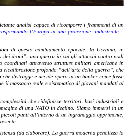
etante analisi capace di ricomporre i frammenti di un
rasformando l’Europa in una proiezione industriale –
imoni di questo cambiamento epocale. In Ucraina, in
 dei droni”: una guerra in cui gli attacchi contro nodi
so coordinati attraverso strutture militari americane in
a ricalibrazione profonda “dell’arte della guerra”, che
to che distrugge e uccide opera in un bunker come fosse
gue il massacro reale e sistematico di giovani mandati al
omplessità che ridefinisce territori, basi industriali e
’immagine di una NATO in declino. Siamo immersi in un
 piccoli punti all’interno di un ingranaggio opprimente,
resente.
esistenza (da elaborare). La guerra moderna penalizza la