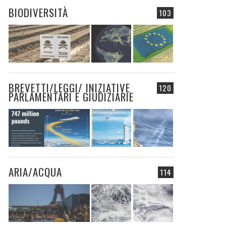
BIODIVERSITÀ
103
BREVETTI/LEGGI/ INIZIATIVE
120
PARLAMENTARI E GIUDIZIARIE
ARIA/ACQUA
114