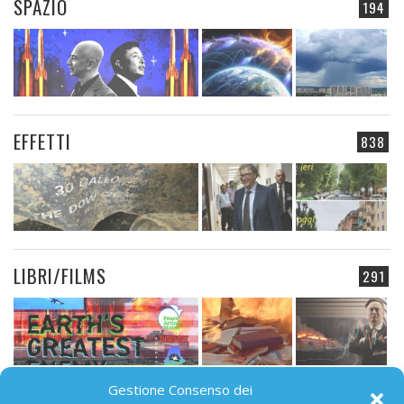
SPAZIO
194
EFFETTI
838
LIBRI/FILMS
291
Gestione Consenso dei