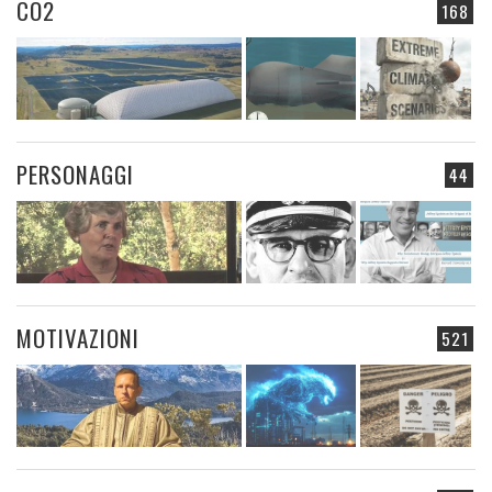
CO2
168
PERSONAGGI
44
MOTIVAZIONI
521