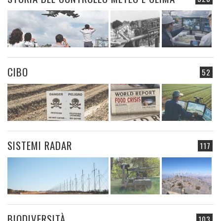
CIBO
52
SISTEMI RADAR
117
BIODIVERSITÀ
103