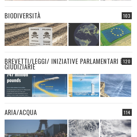
BIODIVERSITÀ
103
BREVETTI/LEGGI/ INIZIATIVE PARLAMENTARI E
120
GIUDIZIARIE
ARIA/ACQUA
114