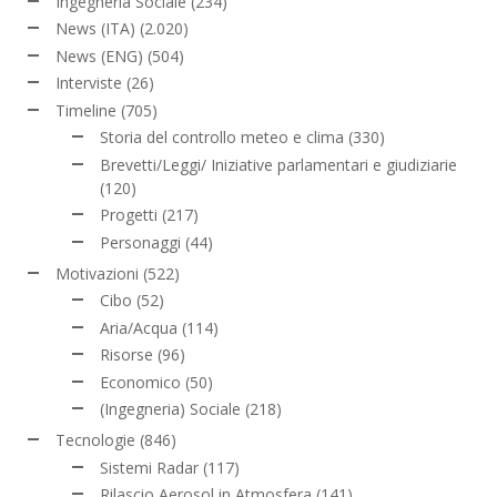
Ingegneria Sociale
(234)
News (ITA)
(2.020)
News (ENG)
(504)
Interviste
(26)
Timeline
(705)
Storia del controllo meteo e clima
(330)
Brevetti/Leggi/ Iniziative parlamentari e giudiziarie
(120)
Progetti
(217)
Personaggi
(44)
Motivazioni
(522)
Cibo
(52)
Aria/Acqua
(114)
Risorse
(96)
Economico
(50)
(Ingegneria) Sociale
(218)
Tecnologie
(846)
Sistemi Radar
(117)
Rilascio Aerosol in Atmosfera
(141)