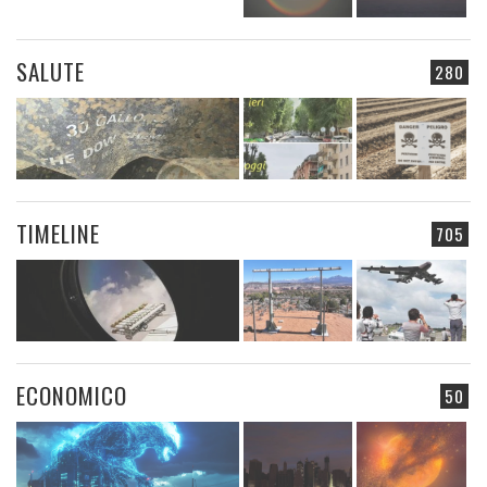
SALUTE
280
TIMELINE
705
ECONOMICO
50