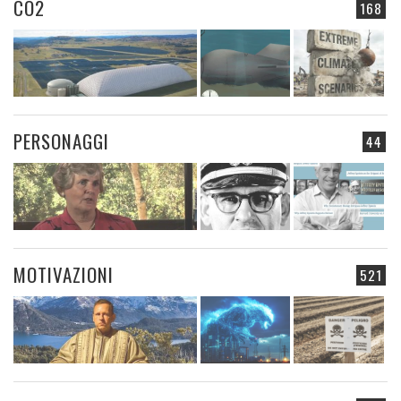
CO2
168
PERSONAGGI
44
MOTIVAZIONI
521