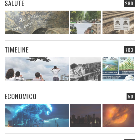
SALUTE
280
TIMELINE
703
ECONOMICO
50