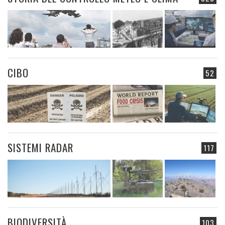
CIBO
52
SISTEMI RADAR
117
BIODIVERSITÀ
103