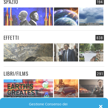
SPAZIO
194
EFFETTI
838
LIBRI/FILMS
291
Gestione Consenso dei