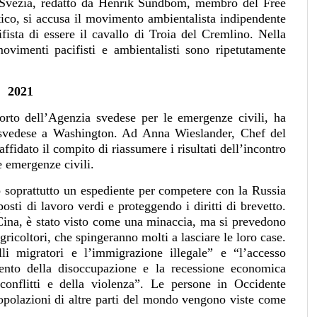
n Svezia, redatto da Henrik Sundbom, membro del Free
ico, si accusa il movimento ambientalista indipendente
ista di essere il cavallo di Troia del Cremlino. Nella
vimenti pacifisti e ambientalisti sono ripetutamente
2021
orto dell’Agenzia svedese per le emergenze civili, ha
 svedese a Washington. Ad Anna Wieslander, Chef del
ffidato il compito di riassumere i risultati dell’incontro
e emergenze civili.
o soprattutto un espediente per competere con la Russia
osti di lavoro verdi e proteggendo i diritti di brevetto.
a Cina, è stato visto come una minaccia, ma si prevedono
gricoltori, che spingeranno molti a lasciare le loro case.
i migratori e l’immigrazione illegale” e “l’accesso
ento della disoccupazione e la recessione economica
onflitti e della violenza”. Le persone in Occidente
opolazioni di altre parti del mondo vengono viste come