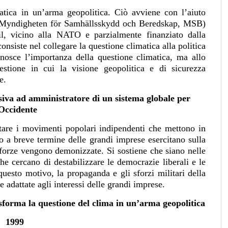
tica in un’arma geopolitica. Ciò avviene con l’aiuto
i (Myndigheten för Samhällsskydd och Beredskap, MSB)
il, vicino alla NATO e parzialmente finanziato dalla
consiste nel collegare la questione climatica alla politica
onosce l’importanza della questione climatica, ma allo
stione in cui la visione geopolitica e di sicurezza
e.
iva ad amministratore di un sistema globale per
’Occidente
tare i movimenti popolari indipendenti che mettono in
tto a breve termine delle grandi imprese esercitano sulla
oforze vengono demonizzate. Si sostiene che siano nelle
che cercano di destabilizzare le democrazie liberali e le
uesto motivo, la propaganda e gli sforzi militari della
adattate agli interessi delle grandi imprese.
sforma la questione del clima in un’arma geopolitica
1999