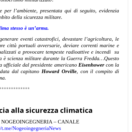
 e per l’ambiente, presentata qui di seguito, evidenzia
bito della sicurezza militare.
clima stesso è un’arma.
nerare eventi catastrofici, devastare l’agricoltura, le
gare città portuali avversarie, deviare correnti marine e
nalizzati a provocare tempeste radioattive e incendi su
ora è scienza militare durante la Guerra Fredda…Questo
ma ufficiale dal presidente americano
Eisenhower
con la
idata dal capitano
Howard Orville
, con il compito di
rma.
*************
a alla sicurezza climatica
I NOGEOINGEGNERIA – CANALE
://t.me/NogeoingegneriaNews