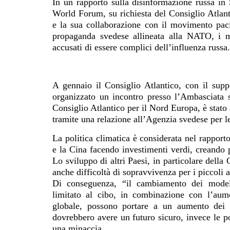
In un rapporto sulla disinformazione russa i
World Forum, su richiesta del Consiglio Atlant
e la sua collaborazione con il movimento pacif
propaganda svedese allineata alla NATO, i mo
accusati di essere complici dell’influenza russa.
A gennaio il Consiglio Atlantico, con il supp
organizzato un incontro presso l’Ambasciata
Consiglio Atlantico per il Nord Europa, è stato a
tramite una relazione all’Agenzia svedese per l
La politica climatica è considerata nel rapport
e la Cina facendo investimenti verdi, creando p
Lo sviluppo di altri Paesi, in particolare dell
anche difficoltà di sopravvivenza per i piccoli a
Di conseguenza, “il cambiamento dei modell
limitato al cibo, in combinazione con l’aum
globale, possono portare a un aumento dei c
dovrebbero avere un futuro sicuro, invece le p
una minaccia.