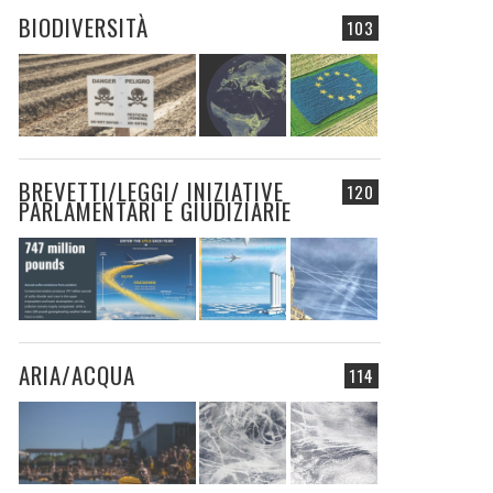
BIODIVERSITÀ
103
BREVETTI/LEGGI/ INIZIATIVE
120
PARLAMENTARI E GIUDIZIARIE
ARIA/ACQUA
114