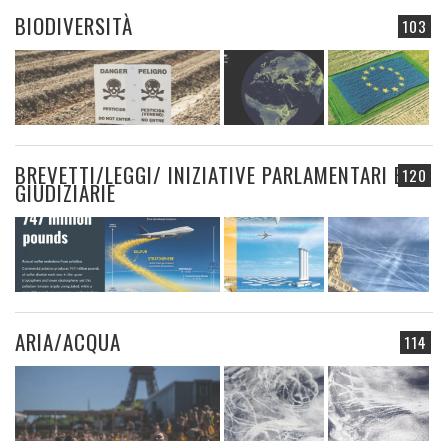
BIODIVERSITÀ
103
BREVETTI/LEGGI/ INIZIATIVE PARLAMENTARI E
120
GIUDIZIARIE
ARIA/ACQUA
114