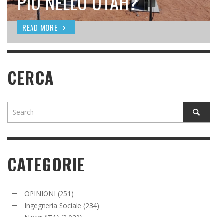
SEEDING
PIÙ NELLO UTAH?
READ MORE
READ MORE
READ MORE
CERCA
CATEGORIE
OPINIONI
(251)
Ingegneria Sociale
(234)