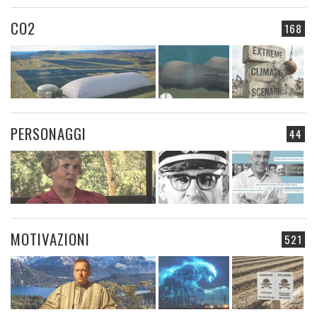
CO2
168
PERSONAGGI
44
MOTIVAZIONI
521