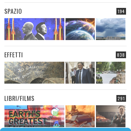
SPAZIO
194
EFFETTI
838
LIBRI/FILMS
291