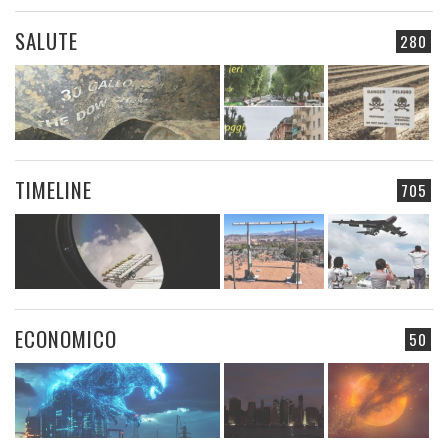
SALUTE
280
TIMELINE
705
ECONOMICO
50