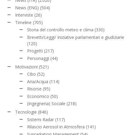
News (ITA)
(2.020)
News (ENG)
(504)
Interviste
(26)
Timeline
(705)
Storia del controllo meteo e clima
(330)
Brevetti/Leggi/ Iniziative parlamentari e giudiziarie
(120)
Progetti
(217)
Personaggi
(44)
Motivazioni
(521)
Cibo
(52)
Aria/Acqua
(114)
Risorse
(95)
Economico
(50)
(Ingegneria) Sociale
(218)
Tecnologie
(846)
Sistemi Radar
(117)
Rilascio Aerosol in Atmosfera
(141)
Sunradiation Management
(54)