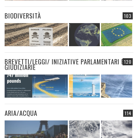
BIODIVERSITÀ
103
BREVETTI/LEGGI/ INIZIATIVE PARLAMENTARI E
120
GIUDIZIARIE
ARIA/ACQUA
114