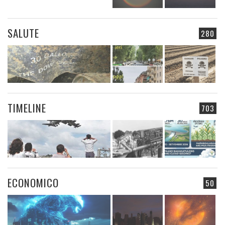
SALUTE
280
TIMELINE
703
ECONOMICO
50