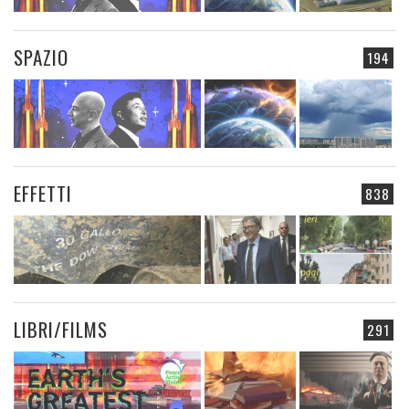
SPAZIO
194
EFFETTI
838
LIBRI/FILMS
291