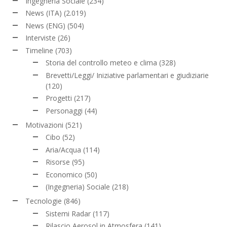
Ingegneria Sociale
(234)
News (ITA)
(2.019)
News (ENG)
(504)
Interviste
(26)
Timeline
(703)
Storia del controllo meteo e clima
(328)
Brevetti/Leggi/ Iniziative parlamentari e giudiziarie
(120)
Progetti
(217)
Personaggi
(44)
Motivazioni
(521)
Cibo
(52)
Aria/Acqua
(114)
Risorse
(95)
Economico
(50)
(Ingegneria) Sociale
(218)
Tecnologie
(846)
Sistemi Radar
(117)
Rilascio Aerosol in Atmosfera
(141)