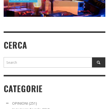
READ MORE
READ MORE
READ MORE
CERCA
CATEGORIE
OPINIONI
(251)