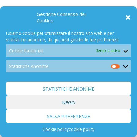
Gestione Consenso dei
Cookies
CATEGORIE
Usiamo cookie per ottimizzare il nostro sito web e per
statistiche anonime, da qui puoi gestire le tue preferenze
OPINIONI
(251)
Cookie funzionali
Sempre attivo
Ingegneria Sociale
(234)
News (ITA)
(2.019)
Statistiche Anonime
News (ENG)
(504)
Statistic
Interviste
(26)
Anonim
Timeline
(703)
STATISTICHE ANONIME
Storia del controllo meteo e clima
(328)
Brevetti/Leggi/ Iniziative parlamentari e giudiziarie
NEGO
(120)
Progetti
(217)
SALVA PREFERENZE
Personaggi
(44)
Motivazioni
(521)
Cookie policy
cookie policy
Cibo
(52)