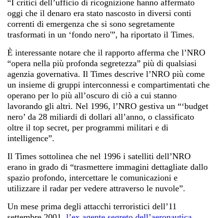
“I critici dell’ufficio di ricognizione hanno affermato
oggi che il denaro era stato nascosto in diversi conti
correnti di emergenza che si sono segretamente
trasformati in un ‘fondo nero'”, ha riportato il Times.
È interessante notare che il rapporto afferma che l’NRO
“opera nella più profonda segretezza” più di qualsiasi
agenzia governativa. Il Times descrive l’NRO più come
un insieme di gruppi interconnessi e compartimentati che
operano per lo più all’oscuro di ciò a cui stanno
lavorando gli altri. Nel 1996, l’NRO gestiva un “‘budget
nero’ da 28 miliardi di dollari all’anno, o classificato
oltre il top secret, per programmi militari e di
intelligence”.
Il Times sottolinea che nel 1996 i satelliti dell’NRO
erano in grado di “trasmettere immagini dettagliate dallo
spazio profondo, intercettare le comunicazioni e
utilizzare il radar per vedere attraverso le nuvole”.
Un mese prima degli attacchi terroristici dell’11
settembre 2001
,
l’ex agente segreto dell’aeronautica