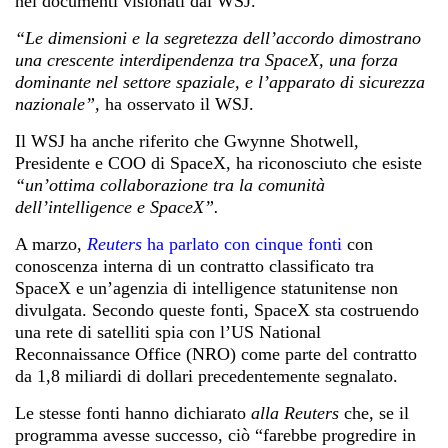
nei documenti visionati dal WSJ.
“Le dimensioni e la segretezza dell’accordo dimostrano
una crescente interdipendenza tra SpaceX, una forza
dominante nel settore spaziale, e l’apparato di sicurezza
nazionale”,
ha osservato il WSJ.
Il WSJ ha anche riferito che Gwynne Shotwell,
Presidente e COO di SpaceX, ha riconosciuto che esiste
“un’ottima collaborazione tra la comunità
dell’intelligence e SpaceX”.
A marzo,
Reuters
ha parlato con cinque fonti
con
conoscenza interna di un contratto classificato tra
SpaceX e un’agenzia di intelligence statunitense non
divulgata. Secondo queste fonti, SpaceX sta costruendo
una rete di satelliti spia con l’US National
Reconnaissance Office (NRO) come parte del contratto
da 1,8 miliardi di dollari precedentemente segnalato.
Le stesse fonti hanno dichiarato
alla Reuters
che, se il
programma avesse successo, ciò “farebbe progredire in