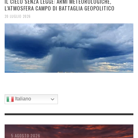
IL CIELO SENZA LEGGE: ARMI METEOROLOGICHE,
L’ATMOSFERA CAMPO DI BATTAGLIA GEOPOLITICO
20 LUGLIO 2026
Italiano
6 AGOSTO 2026
6 AGOSTO 2026
5 AGOSTO 2026
5 AGOSTO 2026
4 AGOSTO 2026