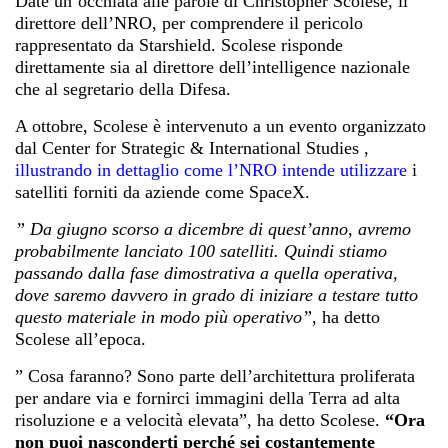
Date un’occhiata alle parole di Christopher Scolese, il
direttore dell’NRO, per comprendere il pericolo
rappresentato da Starshield. Scolese risponde
direttamente sia al direttore dell’intelligence nazionale
che al segretario della Difesa.
A ottobre, Scolese è intervenuto a un evento organizzato
dal Center for Strategic & International Studies
,
illustrando in dettaglio come l’NRO intende utilizzare
i
satelliti
forniti da aziende come SpaceX.
” Da giugno scorso a dicembre di quest’anno, avremo
probabilmente lanciato 100 satelliti. Quindi stiamo
passando dalla fase dimostrativa a quella operativa,
dove saremo davvero in grado di iniziare a testare tutto
questo materiale in modo più operativo”,
ha detto
Scolese all’epoca.
” Cosa faranno? Sono parte dell’architettura proliferata
per andare via e fornirci immagini della Terra ad alta
risoluzione e a velocità elevata”, ha detto Scolese.
“Ora
non puoi nasconderti perché sei costantemente