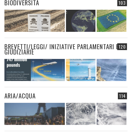
BIODIVERSITÀ
103
BREVETTI/LEGGI/ INIZIATIVE PARLAMENTARI E
120
GIUDIZIARIE
ARIA/ACQUA
114