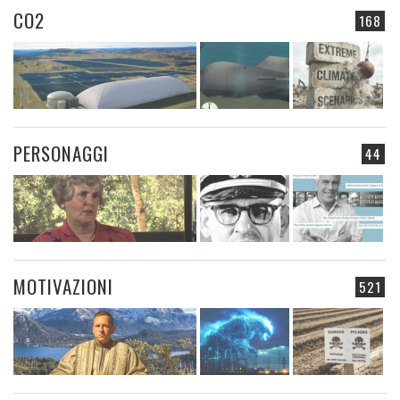
CO2
168
PERSONAGGI
44
MOTIVAZIONI
521