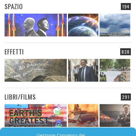
SPAZIO
194
EFFETTI
838
LIBRI/FILMS
291
Gestione Consenso dei