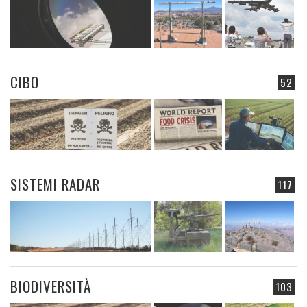
CIBO
52
SISTEMI RADAR
117
BIODIVERSITÀ
103