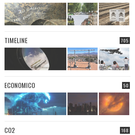
TIMELINE
705
ECONOMICO
50
CO2
168