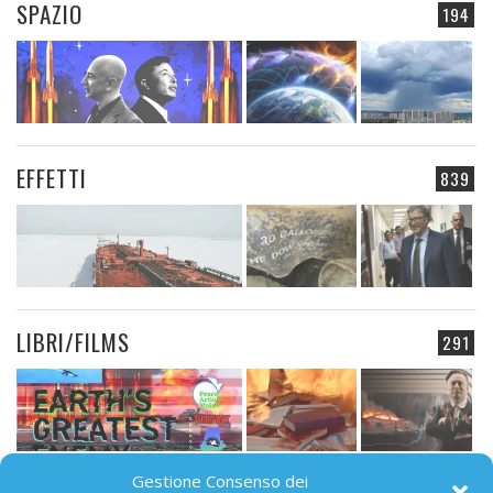
SPAZIO
194
EFFETTI
839
LIBRI/FILMS
291
Gestione Consenso dei