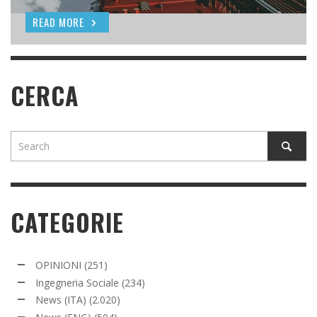
READ MORE
READ MORE
READ MORE
CERCA
CATEGORIE
OPINIONI
(251)
Ingegneria Sociale
(234)
News (ITA)
(2.020)