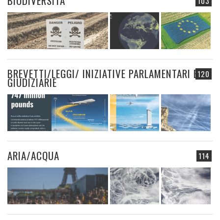
BIODIVERSITÀ
103
BREVETTI/LEGGI/ INIZIATIVE PARLAMENTARI E
120
GIUDIZIARIE
ARIA/ACQUA
114