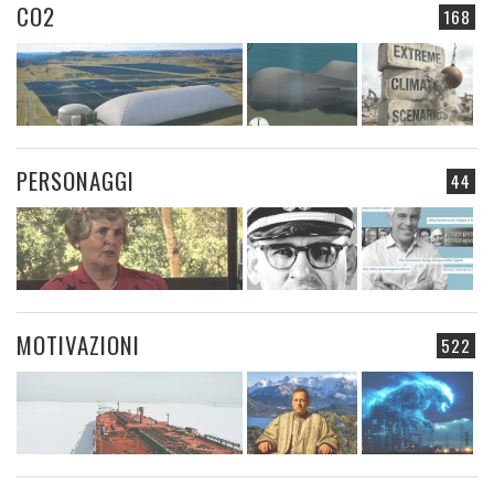
CO2
168
PERSONAGGI
44
MOTIVAZIONI
522