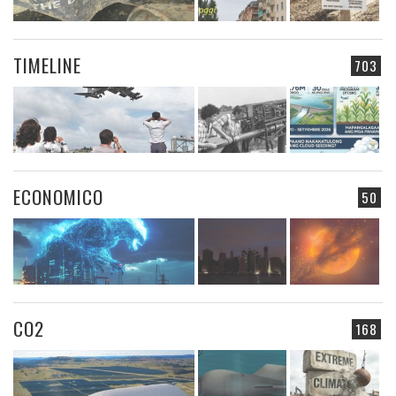
TIMELINE
703
ECONOMICO
50
CO2
168