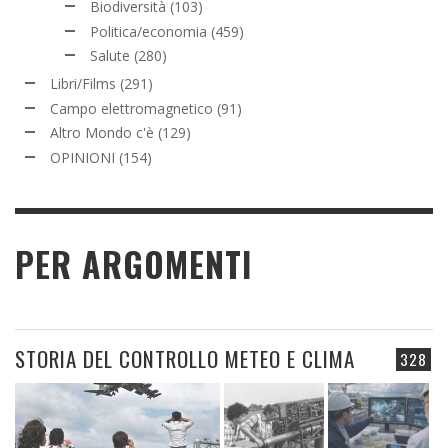
Biodiversità
(103)
Politica/economia
(459)
Salute
(280)
Libri/Films
(291)
Campo elettromagnetico
(91)
Altro Mondo c'è
(129)
OPINIONI
(154)
PER ARGOMENTI
STORIA DEL CONTROLLO METEO E CLIMA
328