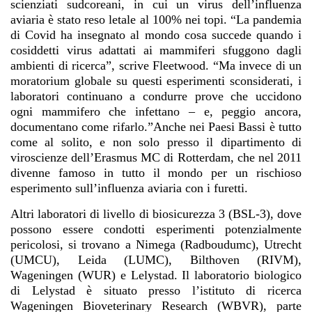
scienziati sudcoreani, in cui un virus dell’influenza
aviaria è stato reso letale al 100% nei topi.
“La pandemia
di Covid ha insegnato al mondo cosa succede quando i
cosiddetti virus adattati ai mammiferi sfuggono dagli
ambienti di ricerca”, scrive Fleetwood. “Ma invece di un
moratorium globale su questi esperimenti sconsiderati, i
laboratori continuano a condurre prove che uccidono
ogni mammifero che infettano – e, peggio ancora,
documentano come rifarlo.”Anche nei Paesi Bassi è tutto
come al solito, e non solo presso il dipartimento di
viroscienze dell’Erasmus MC di Rotterdam, che nel 2011
divenne famoso in tutto il mondo per un rischioso
esperimento sull’influenza aviaria con i furetti.
Altri laboratori di livello di biosicurezza 3 (BSL-3), dove
possono essere condotti esperimenti potenzialmente
pericolosi, si trovano a Nimega (Radboudumc), Utrecht
(UMCU), Leida (LUMC), Bilthoven (RIVM),
Wageningen (WUR) e Lelystad. Il laboratorio biologico
di Lelystad è situato presso l’istituto di ricerca
Wageningen Bioveterinary Research (WBVR), parte