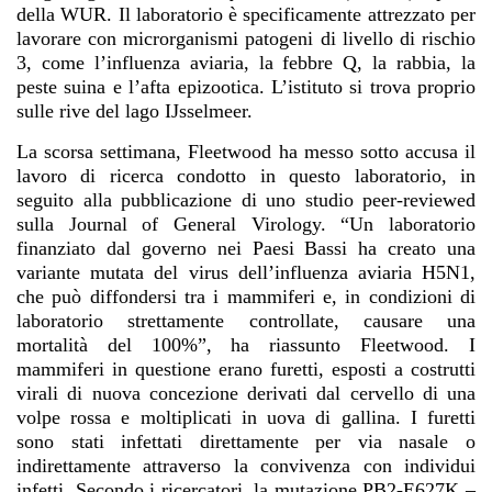
della WUR. Il laboratorio è specificamente attrezzato per
lavorare con microrganismi patogeni di livello di rischio
3, come l’influenza aviaria, la febbre Q, la rabbia, la
peste suina e l’afta epizootica. L’istituto si trova proprio
sulle rive del lago IJsselmeer.
La scorsa settimana, Fleetwood ha messo sotto accusa il
lavoro di ricerca condotto in questo laboratorio, in
seguito alla pubblicazione di uno studio peer-reviewed
sulla Journal of General Virology. “Un laboratorio
finanziato dal governo nei Paesi Bassi ha creato una
variante mutata del virus dell’influenza aviaria H5N1,
che può diffondersi tra i mammiferi e, in condizioni di
laboratorio strettamente controllate, causare una
mortalità del 100%”, ha riassunto Fleetwood. I
mammiferi in questione erano furetti, esposti a costrutti
virali di nuova concezione derivati dal cervello di una
volpe rossa e moltiplicati in uova di gallina. I furetti
sono stati infettati direttamente per via nasale o
indirettamente attraverso la convivenza con individui
infetti. Secondo i ricercatori, la mutazione PB2-E627K –