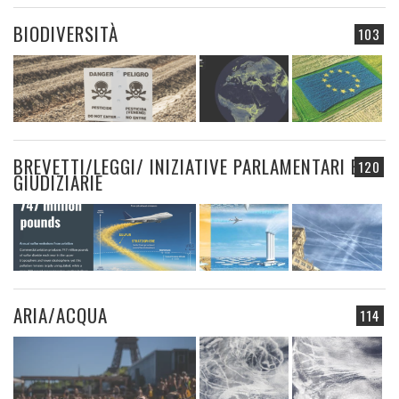
BIODIVERSITÀ
103
BREVETTI/LEGGI/ INIZIATIVE PARLAMENTARI E
120
GIUDIZIARIE
ARIA/ACQUA
114