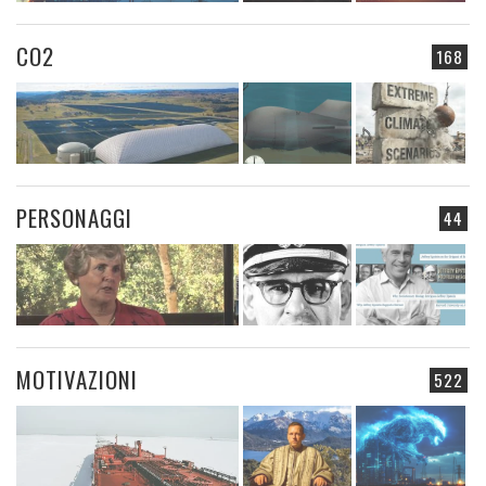
CO2
168
PERSONAGGI
44
MOTIVAZIONI
522