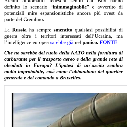
Alcuni diplomatici tedeschi sentiti dal Bild hanno
definito lo scenario “
inimmaginabile
” e avvertito di
potenziali mire espansionistiche ancora più ovest da
parte del Cremlino.
La
Russia
ha sempre
smentito
qualsiasi possibilità di
guerra oltre i territori interessati dell’Ucraina, ma
l’intelligence europea
sarebbe già
nel
panico.
FONTE
Che ne sarebbe del ruolo della NATO nella fornitura di
carburante per il trasporto aereo e della grande rete di
oleodotti in Europa? L’ipotesi di un’uscita sembra
molto improbabile, così come l’abbandono del quartier
generale e del comando a Bruxelles.