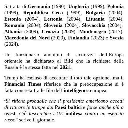
Si tratta di
Germania
(1990),
Ungheria
(1999),
Polonia
(1999),
Repubblica Ceca
(1999),
Bulgaria
(2004),
Estonia
(2004),
Lettonia
(2004),
Lituania
(2004),
Romania
(2004),
Slovenia
(2004),
Slovacchia
(2004),
Albania
(2009),
Croazia
(2009),
Montenegro
(2017),
Macedonia del Nord
(2020),
Finlandia
(2023) e
Svezia
(2024).
Un funzionario anonimo di sicurezza dell’Europa
orientale ha dichiarato al Bild che la richiesta della
Russia è la stessa fatta nel
2021.
Trump ha escluso di accettare il toto tale opzione, ma il
Financial Times
riferisce che la preoccupazione si è
fatta concreta fra le fila dell’
intelligence
europea.
Si ritiene probabile che il presidente americano accetti
“
di ritirare le truppe dai
Paesi baltici
e forse anche più a
ovest
. Ciò lascerebbe l’UE
indifesa
contro un esercito
russo
” scrive il giornale.