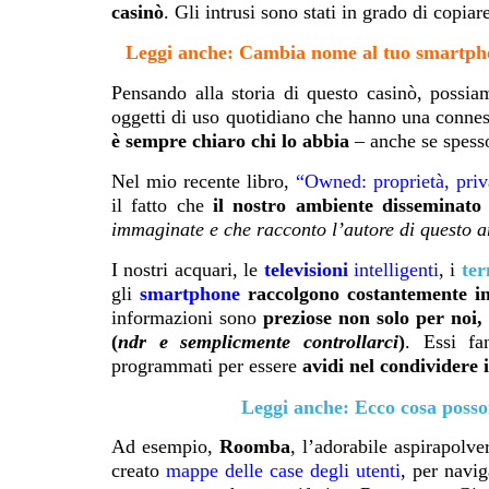
casinò
. Gli intrusi sono stati in grado di copia
Leggi anche: Cambia nome al tuo smartphon
Pensando alla storia di questo casinò, poss
oggetti di uso quotidiano che hanno una connes
è sempre chiaro chi lo abbia
– anche se spesso
Nel mio recente libro,
“
Owned: proprietà, priv
il fatto che
il nostro ambiente disseminat
immaginate e che racconto l’autore di questo a
I nostri acquari, le
televisioni
intelligenti
, i
ter
gli
smartphone
raccolgono costantemente in
informazioni sono
preziose non solo per noi,
(
ndr e semplicmente controllarci
)
. Essi fa
programmati per essere
avidi nel condividere 
Leggi anche: Ecco cosa posso
Ad esempio,
Roomba
, l’adorabile aspirapolve
creato
mappe delle case degli utenti
, per navi