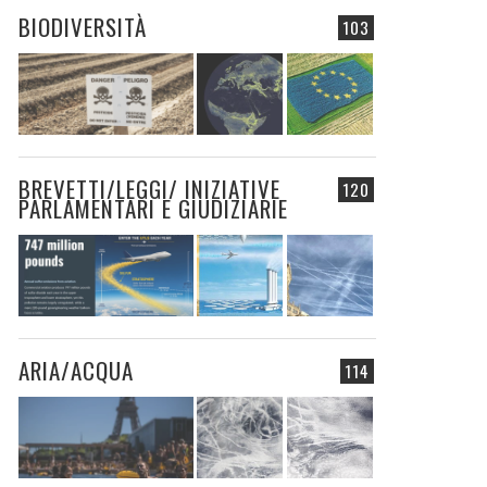
BIODIVERSITÀ
103
BREVETTI/LEGGI/ INIZIATIVE
120
PARLAMENTARI E GIUDIZIARIE
ARIA/ACQUA
114