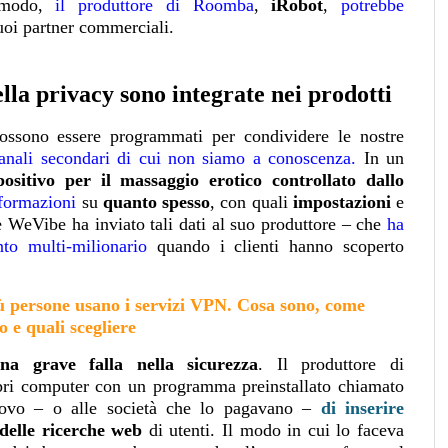
zmodo,
il produttore di Roomba
,
iRobot
,
potrebbe
uoi partner commerciali.
ella privacy sono integrate nei prodotti
possono essere programmati per condividere le nostre
anali secondari di cui non siamo a conoscenza
.
In un
ositivo per il massaggio erotico controllato dallo
nformazioni
su
quanto spesso
, con quali
impostazioni
e
e WeVibe ha inviato tali dati al suo produttore – che
ha
to multi-milionario
quando i clienti hanno scoperto
ù persone usano i servizi VPN. Cosa sono, come
 e quali scegliere
na grave falla nella sicurezza
. Il produttore di
pri computer con un programma preinstallato chiamato
novo – o alle società che lo pagavano –
di inserire
 delle ricerche web
di utenti. Il modo in cui lo faceva