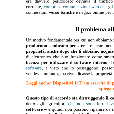
era davvero pericoloso: deviava il traffi
corrente,
comprese comunicazioni web che gli u
connessioni
verso banche
e negozi online per t
Il problema all
Un motivo fondamentale per cui non abbiamo il 
producono sembrano pensare
– e sicurament
proprietà, anche dopo che li abbiamo acquist
di elettronica che può funzionare come smart
licenza per utilizzare il software interno
. L
software
, e visto che lo posseggono, posso
vendesse un’auto, ma rivendicasse la proprietà
Leggi anche: Dispositivi IoT: un esercito di 
spiega 
Questo tipo di accordo sta distruggendo il c
detto agli agricoltori
che non sono loro i ver
software
– e quindi non possono riparare da so