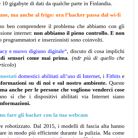
re 10 gigabyte di dati da qualche parte in Finlandia.
e, ma anche al frigo: ora l’hacker passa dal wi-fi
iamo ben comprendere il problema che abbiamo con gli
sione internet:
non abbiamo il pieno controllo. E non
 programmatori e inserzionisti sono coinvolti.
acy e nuovo digiuno digitale
“
, discuto di cosa implichi
o di sensori come mai prima
.
(ndr più di quello che
rticolo
)
mostati
domestici abilitati all’uso di
Internet
, i
Fitbits
e
formazioni su di noi e sul nostro ambiente.
Queste
 ma anche per le persone che vogliono venderci cose
nno sì che i dispositivi abilitati via Internet siano
informazioni.
no fare gli hacker con la tua webcam
re robotizzato. Dal 2015, i modelli di fascia alta hanno
gare in modo più efficiente durante la pulizia. Ma come