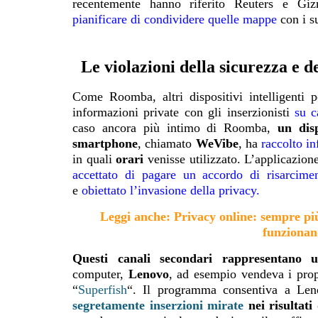
recentemente hanno riferito Reuters e Gi
pianificare
di condividere quelle mappe
con i s
Le violazioni della sicurezza e d
Come Roomba, altri dispositivi intelligenti 
informazioni private con gli inserzionisti
su c
caso ancora più intimo di Roomba,
un disp
smartphone
, chiamato
WeVibe
, ha
raccolto i
in quali
orari
venisse utilizzato. L’applicazion
accettato di pagare un accordo di risarcimen
e
obiettato l’invasione della privacy
.
Leggi anche: Privacy online: sempre pi
funzionano
Questi canali secondari rappresentano u
computer,
Lenovo
, ad esempio vendeva i pro
“
Superfish
“. Il programma consentiva a Le
segretamente inserzioni mirate
nei risultati