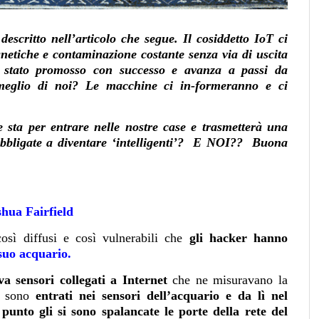
descritto nell’articolo che segue. Il cosiddetto IoT ci
netiche e contaminazione costante senza via di uscita
 stato promosso con successo e avanza a passi da
e meglio di noi? Le macchine ci in-formeranno e ci
e sta per entrare nelle nostre case e trasmetterà una
 obbligate a diventare ‘intelligenti’? E NOI?? Buona
shua Fairfield
così diffusi e così vulnerabili che
gli hacker hanno
 suo acquario
.
a sensori collegati a Internet
che ne misuravano la
r sono
entrati nei sensori dell’acquario e da lì nel
 punto gli si sono spalancate le porte della rete del