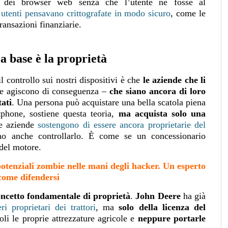
co dei browser web senza che l’utente ne fosse al
tenti pensavano crittografate in modo sicuro
, come le
ransazioni finanziarie.
a base è la proprietà
controllo sui nostri dispositivi è che
le aziende che li
e agiscono di conseguenza –
che siano ancora di loro
ati
. Una persona può acquistare una bella scatola piena
phone, sostiene questa teoria,
ma acquista solo una
e aziende
sostengono di essere ancora proprietarie del
no anche controllarlo. È come se un concessionario
 del motore.
potenziali zombie nelle mani degli hacker. Un esperto
come difendersi
oncetto fondamentale di proprietà
.
John Deere
ha già
i proprietari dei trattori
, ma
solo della licenza del
li le proprie attrezzature agricole e
neppure portarle