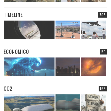
TIMELINE
705
ECONOMICO
50
CO2
168