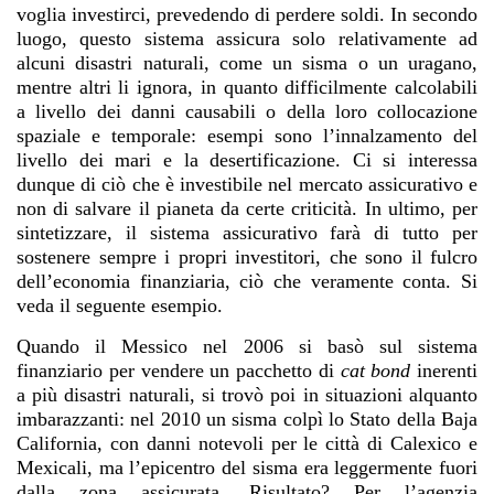
voglia investirci, prevedendo di perdere soldi. In secondo
luogo, questo sistema assicura solo relativamente ad
alcuni disastri naturali, come un sisma o un uragano,
mentre altri li ignora, in quanto difficilmente calcolabili
a livello dei danni causabili o della loro collocazione
spaziale e temporale: esempi sono l’innalzamento del
livello dei mari e la desertificazione. Ci si interessa
dunque di ciò che è investibile nel mercato assicurativo e
non di salvare il pianeta da certe criticità. In ultimo, per
sintetizzare, il sistema assicurativo farà di tutto per
sostenere sempre i propri investitori, che sono il fulcro
dell’economia finanziaria, ciò che veramente conta. Si
veda il seguente esempio.
Quando il Messico nel 2006 si basò sul sistema
finanziario per vendere un pacchetto di
cat bond
inerenti
a più disastri naturali, si trovò poi in situazioni alquanto
imbarazzanti: nel 2010 un sisma colpì lo Stato della Baja
California, con danni notevoli per le città di Calexico e
Mexicali, ma l’epicentro del sisma era leggermente fuori
dalla zona assicurata. Risultato? Per l’agenzia