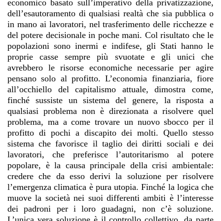
economico basato sull’imperativo della privatizzazione,
dell’esautoramento di qualsiasi realtà che sia pubblica o
in mano ai lavoratori, nel trasferimento delle ricchezze e
del potere decisionale in poche mani. Col risultato che le
popolazioni sono inermi e indifese, gli Stati hanno le
proprie casse sempre più svuotate e gli unici che
avrebbero le risorse economiche necessarie per agire
pensano solo al profitto. L’economia finanziaria, fiore
all’occhiello del capitalismo attuale, dimostra come,
finché sussiste un sistema del genere, la risposta a
qualsiasi problema non è direzionata a risolvere quel
problema, ma a come trovare un nuovo sbocco per il
profitto di pochi a discapito dei molti. Quello stesso
sistema che favorisce il taglio dei diritti sociali e dei
lavoratori, che preferisce l’autoritarismo al potere
popolare, è la causa principale della crisi ambientale:
credere che da esso derivi la soluzione per risolvere
l’emergenza climatica è pura utopia. Finché la logica che
muove la società nei suoi differenti ambiti è l’interesse
dei padroni per i loro guadagni, non c’è soluzione.
L’unica vera soluzione è il controllo collettivo, da parte