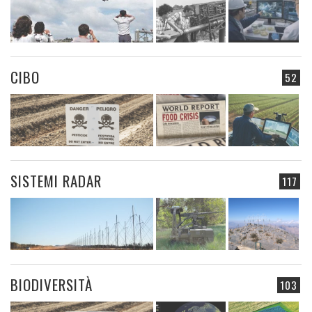
CIBO
52
SISTEMI RADAR
117
BIODIVERSITÀ
103