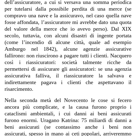
dell’assicuratore, a cui si versava una somma periodica
per tutelarsi dalla possibile perdita di una merce (se
compravo una nave e la assicuravo, nel caso quella nave
fosse affondata, l’assicuratore mi avrebbe dato una quota
del valore della merce che io avevo perso). Dal XIX
secolo, tuttavia, con alcuni disastri di ingente portata
(come l’incendio di alcune città, quale ad esempio
Amburgo nel 1842), alcune agenzie assicurative
fallirono: non riuscirono a pagare tutti i clienti. Nacquero
così i riassicuratori: società talmente ricche da
permettersi di assicurare gli assicuratori: se una agenzia
assicurativa falliva, il riassicuratore la salvava e
indirettamente pagava i clienti che aspettavano il
risarcimento.
Nella seconda metà del Novecento le cose si fecero
ancora più complicate, e la causa furono proprio i
cataclismi ambientali, i cui danni ai beni assicurati
furono enormi. Uragano Katrina: 75 miliardi di danni a
beni assicurati (se contassimo anche i beni non
assicurati, spesso in mano ai ceti popolari, arriveremmo