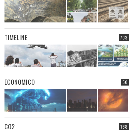
TIMELINE
703
ECONOMICO
50
CO2
168