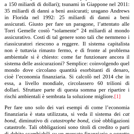
a 150 miliardi di dollari); tsunami in Giappone nel 2011:
35 miliardi di danni a beni assicurati; uragano Andrews
in Florida nel 1992: 25 miliardi di danni a beni
assicurati. Giusto per fare un paragone, l’attentato alle
Torri Gemelle costò “solamente” 24 miliardi al mondo
assicurativo. Costi di tal genere sono tali che nemmeno i
riassicuratori riescono a reggere. Il sistema capitalista
non è tuttavia rimasto fermo, e di fronte al problema
ambientale si è chiesto: come far funzionare ancora il
sistema delle assicurazioni? Semplice: coinvolgendo quel
mondo dove circolano quantità esorbitanti di denaro,
cioè l’economia finanziaria. Si calcolò nel 2014 che in
essa, a livello mondiale, circolassero 60 trilioni di
dollari. Sfruttare parte di questa somma per ripartire i
rischi ambientali è sembrata la soluzione migliore.
[1]
Per fare uno solo dei vari esempi di come l’economia
finanziaria è stata utilizzata, si veda il sistema dei
cat
bond
, diminutivo di
catastrophe bond
, cioè obbligazioni
catastrofe. Tali obbligazioni sono titoli di credito o parti
di debito scambiabili su un mercato finanziario e oggetto