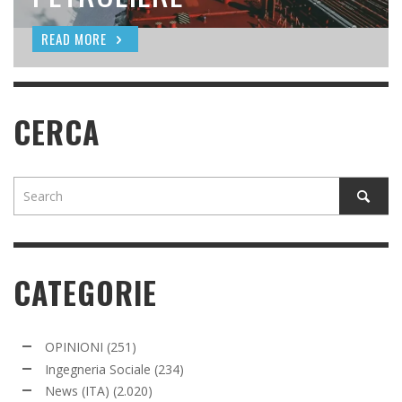
READ MORE
READ MORE
READ MORE
CERCA
CATEGORIE
OPINIONI
(251)
Ingegneria Sociale
(234)
News (ITA)
(2.020)