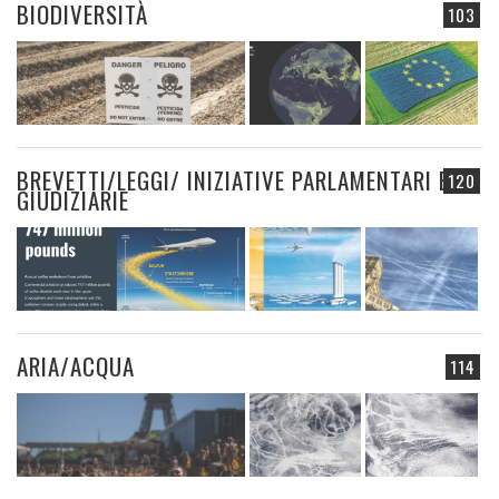
BIODIVERSITÀ
103
BREVETTI/LEGGI/ INIZIATIVE PARLAMENTARI E
120
GIUDIZIARIE
ARIA/ACQUA
114