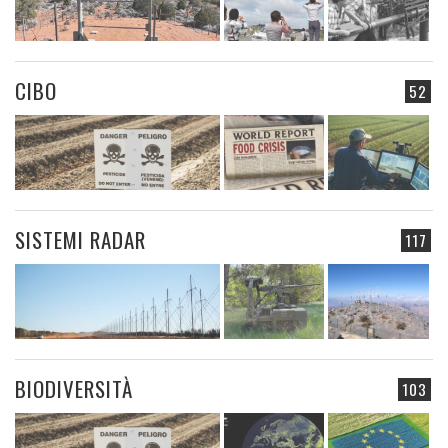
CIBO
52
SISTEMI RADAR
117
BIODIVERSITÀ
103