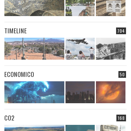
TIMELINE
704
ECONOMICO
50
CO2
168