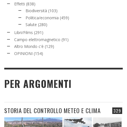
Effetti
(838)
Biodiversità
(103)
Politica/economia
(459)
Salute
(280)
Libri/Films
(291)
Campo elettromagnetico
(91)
Altro Mondo c'è
(129)
OPINIONI
(154)
PER ARGOMENTI
STORIA DEL CONTROLLO METEO E CLIMA
329