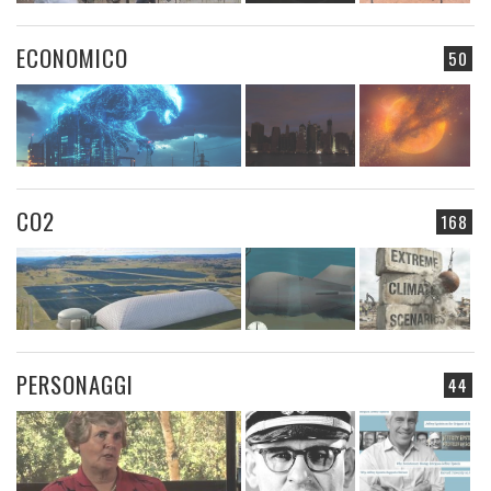
ECONOMICO
50
CO2
168
PERSONAGGI
44