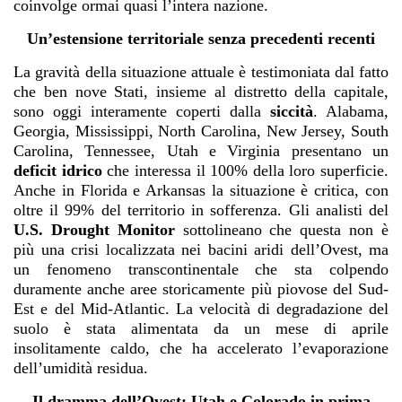
coinvolge ormai quasi l’intera nazione.
Un’estensione territoriale senza precedenti recenti
La gravità della situazione attuale è testimoniata dal fatto
che ben nove Stati, insieme al distretto della capitale,
sono oggi interamente coperti dalla
siccità
. Alabama,
Georgia, Mississippi, North Carolina, New Jersey, South
Carolina, Tennessee, Utah e Virginia presentano un
deficit idrico
che interessa il 100% della loro superficie.
Anche in Florida e Arkansas la situazione è critica, con
oltre il 99% del territorio in sofferenza. Gli analisti del
U.S. Drought Monitor
sottolineano che questa non è
più una crisi localizzata nei bacini aridi dell’Ovest, ma
un fenomeno transcontinentale che sta colpendo
duramente anche aree storicamente più piovose del Sud-
Est e del Mid-Atlantic. La velocità di degradazione del
suolo è stata alimentata da un mese di aprile
insolitamente caldo, che ha accelerato l’evaporazione
dell’umidità residua.
Il dramma dell’Ovest: Utah e Colorado in prima