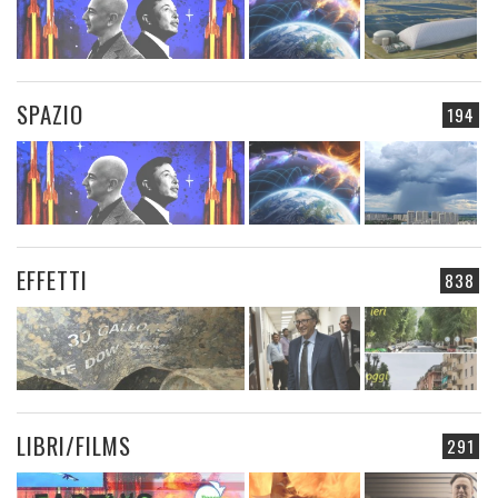
SPAZIO
194
EFFETTI
838
LIBRI/FILMS
291