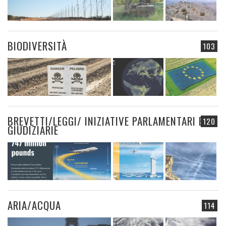
BIODIVERSITÀ
103
BREVETTI/LEGGI/ INIZIATIVE PARLAMENTARI E
120
GIUDIZIARIE
ARIA/ACQUA
114