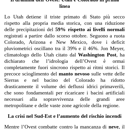
linea
Lo Utah detiene il triste primato di Stato più secco
rispetto alla propria media storica, con una riduzione
delle precipitazioni del
59% rispetto ai livelli normali
registrati a partire dallo scorso ottobre. Seguono a ruota
Colorado, Arizona e New Mexico, dove i deficit
pluviometrici oscillano tra il 39% e il 46%. Jon Meyer,
climatologo dello Utah citato dal
Washington Post
, ha
dichiarato che l’idrologia dell’Ovest è ormai
completamente fuori sincrono rispetto ai ritmi storici. Il
precoce scioglimento del
manto nevoso
sulle vette delle
Sierras e nel bacino del Colorado ha ridotto
drasticamente il volume dei deflussi idrici primaverili,
che sono fondamentali per ricaricare i bacini artificiali
necessari alla sopravvivenza delle grandi aree
metropolitane e delle vaste zone agricole della regione.
La crisi nel Sud-Est e l’aumento del rischio incendi
Mentre l’Ovest combatte contro la mancanza di
neve
, il