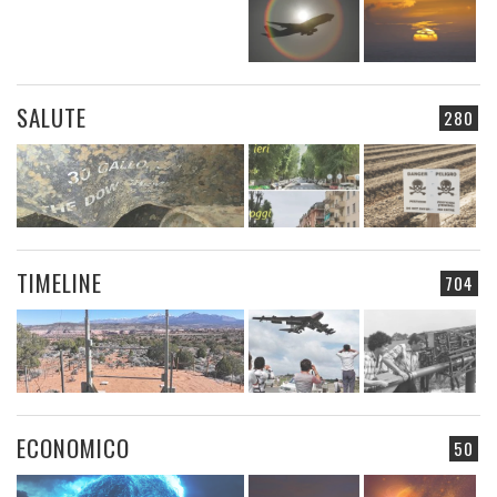
SALUTE
280
TIMELINE
704
ECONOMICO
50