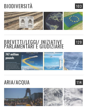
BIODIVERSITÀ
103
BREVETTI/LEGGI/ INIZIATIVE
120
PARLAMENTARI E GIUDIZIARIE
ARIA/ACQUA
114