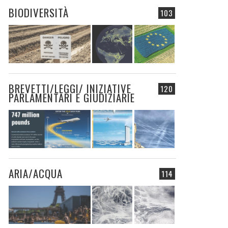
BIODIVERSITÀ
103
BREVETTI/LEGGI/ INIZIATIVE
120
PARLAMENTARI E GIUDIZIARIE
ARIA/ACQUA
114