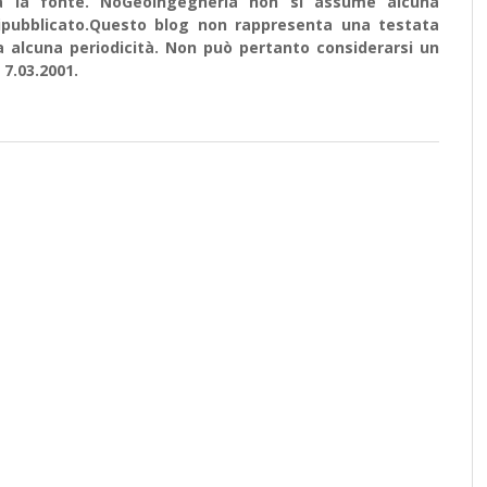
ata la fonte. NoGeoingegneria non si assume alcuna
e ripubblicato.Questo blog non rappresenta una testata
a alcuna periodicità. Non può pertanto considerarsi un
 7.03.2001.