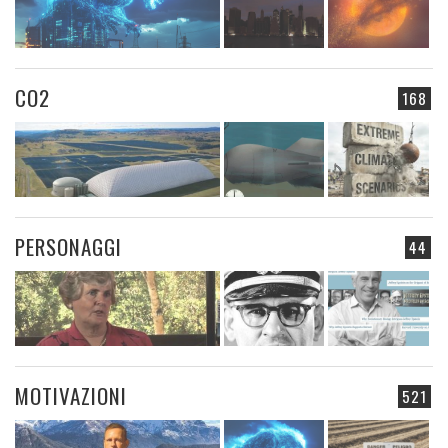
CO2
168
PERSONAGGI
44
MOTIVAZIONI
521