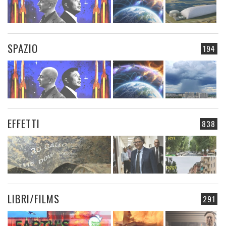
SPAZIO
194
EFFETTI
838
LIBRI/FILMS
291