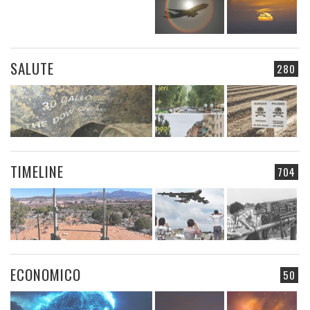
SALUTE
280
TIMELINE
704
ECONOMICO
50