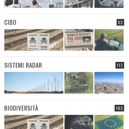
CIBO
52
SISTEMI RADAR
117
BIODIVERSITÀ
103