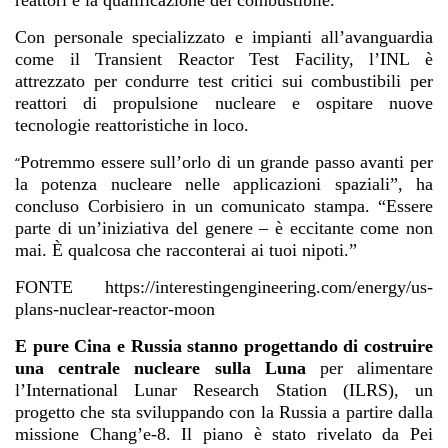
reattori e la qualificazione del combustibile.
Con personale specializzato e impianti all’avanguardia
come il Transient Reactor Test Facility, l’INL è
attrezzato per condurre test critici sui combustibili per
reattori di propulsione nucleare e ospitare nuove
tecnologie reattoristiche in loco.
Potremmo essere sull’orlo di un grande passo avanti per
“
la potenza nucleare nelle applicazioni spaziali”, ha
concluso Corbisiero in un
comunicato stampa
. “Essere
parte di un’iniziativa del genere – è eccitante come non
mai. È qualcosa che racconterai ai tuoi nipoti.”
FONTE https://interestingengineering.com/energy/us-
plans-nuclear-reactor-moon
E pure Cina e Russia stanno progettando di costruire
una centrale nucleare sulla Luna
per alimentare
l’International Lunar Research Station (ILRS), un
progetto che sta sviluppando con la Russia a partire dalla
missione Chang’e-8. Il piano è stato rivelato da Pei