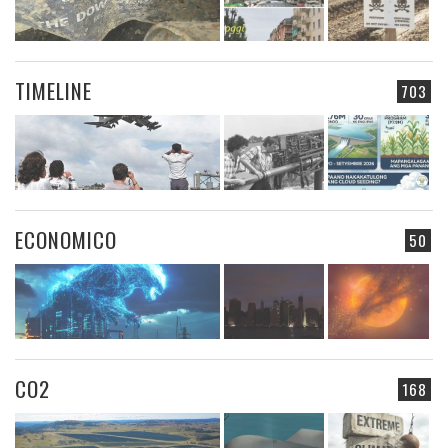
TIMELINE
703
ECONOMICO
50
CO2
168