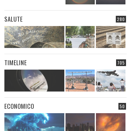
SALUTE
280
TIMELINE
705
ECONOMICO
50