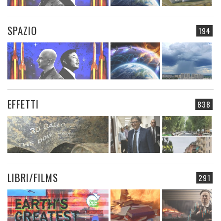
SPAZIO
194
EFFETTI
838
LIBRI/FILMS
291