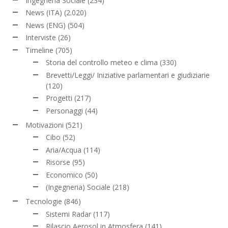
Ingegneria Sociale
(234)
News (ITA)
(2.020)
News (ENG)
(504)
Interviste
(26)
Timeline
(705)
Storia del controllo meteo e clima
(330)
Brevetti/Leggi/ Iniziative parlamentari e giudiziarie
(120)
Progetti
(217)
Personaggi
(44)
Motivazioni
(521)
Cibo
(52)
Aria/Acqua
(114)
Risorse
(95)
Economico
(50)
(Ingegneria) Sociale
(218)
Tecnologie
(846)
Sistemi Radar
(117)
Rilascio Aerosol in Atmosfera
(141)