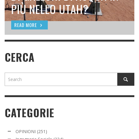
SEEDING
PIÙ NELLO UTAH?
READ MORE
READ MORE
READ MORE
CERCA
CATEGORIE
OPINIONI
(251)