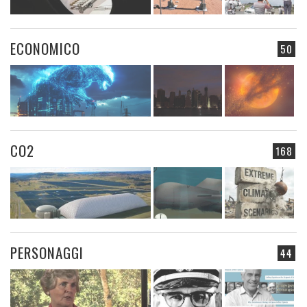
ECONOMICO
50
CO2
168
PERSONAGGI
44