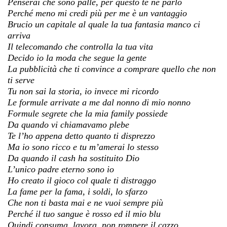
Penserai che sono palle, per questo te ne parlo
Perché meno mi credi più per me è un vantaggio
Brucio un capitale al quale la tua fantasia manco ci
arriva
Il telecomando che controlla la tua vita
Decido io la moda che segue la gente
La pubblicità che ti convince a comprare quello che non
ti serve
Tu non sai la storia, io invece mi ricordo
Le formule arrivate a me dal nonno di mio nonno
Formule segrete che la mia family possiede
Da quando vi chiamavamo plebe
Te l’ho appena detto quanto ti disprezzo
Ma io sono ricco e tu m’amerai lo stesso
Da quando il cash ha sostituito Dio
L’unico padre eterno sono io
Ho creato il gioco col quale ti distraggo
La fame per la fama, i soldi, lo sfarzo
Che non ti basta mai e ne vuoi sempre più
Perché il tuo sangue è rosso ed il mio blu
Quindi consuma, lavora, non rompere il cazzo