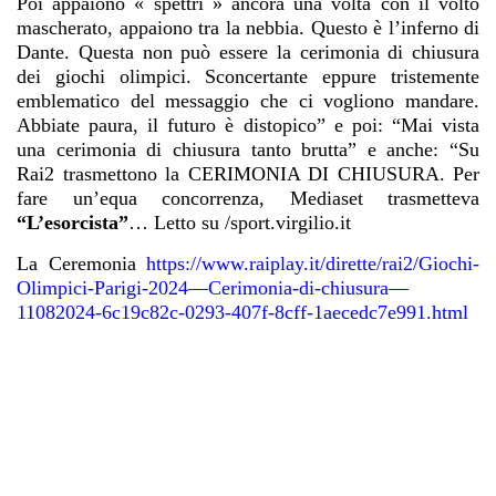
Poi appaiono « spettri » ancora una volta con il volto
mascherato, appaiono tra la nebbia. Questo è l’inferno di
Dante. Questa non può essere la cerimonia di chiusura
dei giochi olimpici. Sconcertante eppure tristemente
emblematico del messaggio che ci vogliono mandare.
Abbiate paura, il futuro è distopico” e poi: “Mai vista
una cerimonia di chiusura tanto brutta” e anche: “Su
Rai2 trasmettono la CERIMONIA DI CHIUSURA. Per
fare un’equa concorrenza, Mediaset trasmetteva
“L’esorcista”
… Letto su /sport.virgilio.it
La Ceremonia
https://www.raiplay.it/dirette/rai2/Giochi-
Olimpici-Parigi-2024—Cerimonia-di-chiusura—
11082024-6c19c82c-0293-407f-8cff-1aecedc7e991.html