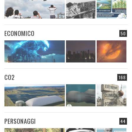
ECONOMICO
50
CO2
168
PERSONAGGI
44