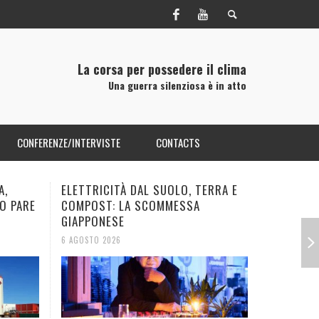
La corsa per possedere il clima
Una guerra silenziosa è in atto
CONFERENZE/INTERVISTE
CONTACTS
RRA E
LA SVOLTA CINESE NELLE BATTERIE
PFAS: U
AL SODIO HA RESO OBSOLETO IL
RIMUOVER
LITIO?
TERRENI 
5 AGOSTO 2026
5 AGOSTO 2
OLE
L
R
ANGE)
ESERCITO STATUNITENSE E
GOOGLE PUNTA SULLA BATTERIA A
ENERGY MONSTER: I DATA CENTER
PERCHÈ BILL GATES HA DETENUTO
CHIO
LI
MODIFICA DELLE CONDIZIONI
CO₂: NASCE UN MAXI-IMPIANTO IN
RENDONO L’ELETTRICITÀ
UN’AUTORIZZAZIONE DI SICUREZZA