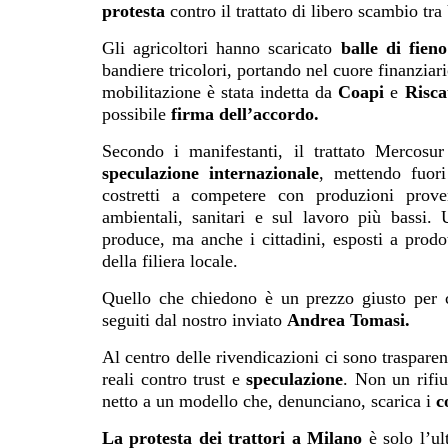
protesta
contro il trattato di libero scambio tra
Gli agricoltori hanno scaricato
balle di fien
bandiere tricolori, portando nel cuore finanziar
mobilitazione è stata indetta da
Coapi
e
Risca
possibile
firma dell’accordo.
Secondo i manifestanti, il trattato Mercosur
speculazione internazionale
, mettendo fuori
costretti a competere con produzioni proven
ambientali, sanitari e sul lavoro più bassi
produce, ma anche i cittadini, esposti a prod
della filiera locale.
Quello che chiedono è un prezzo giusto per 
seguiti dal nostro inviato
Andrea Tomasi.
Al centro delle rivendicazioni ci sono trasparenz
reali contro trust e
speculazione
. Non un rifi
netto a un modello che, denunciano, scarica i
c
La protesta dei trattori a Milano
è solo l’ul