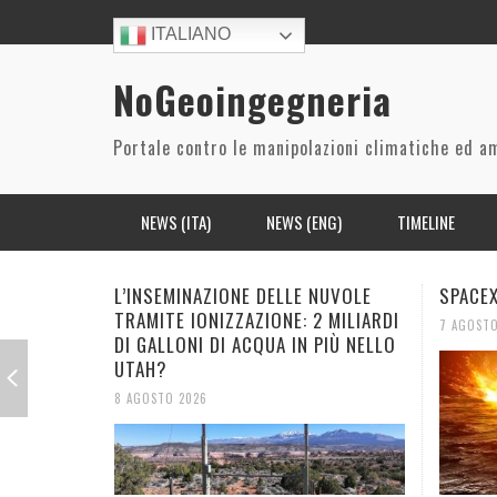
ITALIANO
NoGeoingegneria
Portale contro le manipolazioni climatiche ed a
NEWS (ITA)
NEWS (ENG)
TIMELINE
BREVETTI/LEGGI/ INIZIATIVE PARLAMENTARI E
CO2
ARIA/ACQUA
BIODIVERSITÀ
SPACEX SI SCHIANTA SULLA LUNA
IL CAL
GIUDIZIARIE
MENTRE
NUCLEARE
CIBO
POLITICA/ECONOMIA
7 AGOSTO 2026
NO
PROGETTI
RILASCIO AEROSOL IN ATMOSFERA
ECONOMICO
SALUTE
6 AGOSTO
STORIA DEL CONTROLLO METEO E CLIMA
SISTEMI RADAR
RISORSE
DALL’
I DAT
LA RU
LA RU
SPAZIO
(INGEGNERIA) SOCIALE
ARABI
CATAS
VERSO
VERSO