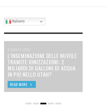
UA IN
TIR
METEOROLOGICHE: DA POPEYE IN
IRLANDA
BRUTALMENTE CARA PER I
“Q” TOP SECRET PER SETTE ANNI?
RCHÈ BILL GATES HA DETENUTO
ATHER MODIFICATION EXPERIMENTS
 DOCUMENTARIO: ELON MUSK UNVEILED – THE
NOMENTI ESTREMI CREATI ARTIFICIALMENTE
VIETNAM A GROMET III IN
CITTADINI
’AUTORIZZAZIONE DI SICUREZZA “Q” TOP
ROUGH ELECTROMAGNETISM
SLA EXPERIMENT
INTERVISTA CON DANE WIGINGTON
21 LUGLIO 2026
3 AGOSTO 2026
GIAPPONE (OKINAWA)
CRET PER SETTE ANNI?
19 LUGLIO 2026
GENNAIO 2026
APRILE 2026
ARZO 2025
2 AGOSTO 2026
AGOSTO 2026
Italiano
8 AGOSTO 2026
L’INSEMINAZIONE DELLE NUVOLE
TRAMITE IONIZZAZIONE: 2
MILIARDI DI GALLONI DI ACQUA
IN PIÙ NELLO UTAH?
READ MORE