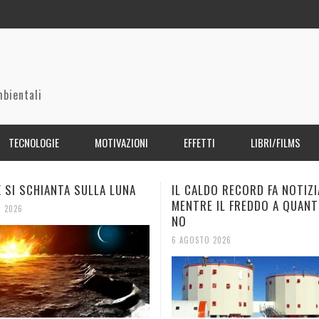
mbientali
TECNOLOGIE
MOTIVAZIONI
EFFETTI
LIBRI/FILMS
DO RECORD FA NOTIZIA,
ELETTRICITÀ DAL SUOLO, TE
 IL FREDDO A QUANTO PARE
COMPOST: LA SCOMMESSA
GIAPPONESE
 2026
6 AGOSTO 2026
INIZIO DELL’ANNO GLI EMIRATI
A CENTER ORBITALI,
SSIA CON LA FLOTTA OMBRA
SSIA CON LA FLOTTA OMBRA
L’INSEMINAZIONE DELLE NUV
STORM WALL, UNO SCUDO A
RE DELLA PATAGONIA – PETE
AGENTE ARANCIA (AGENT OR
 UNITI HANNO COMPLETATO
TROFICI PER IL PIANETA,
 IL POLO NORD: CONVOGLIO
 IL POLO NORD: CONVOGLIO
TRAMITE IONIZZAZIONE: 2
PLASMA PER RIDURRE IL RIS
THIEL E LE RISORSE NATURA
A OKINAWA