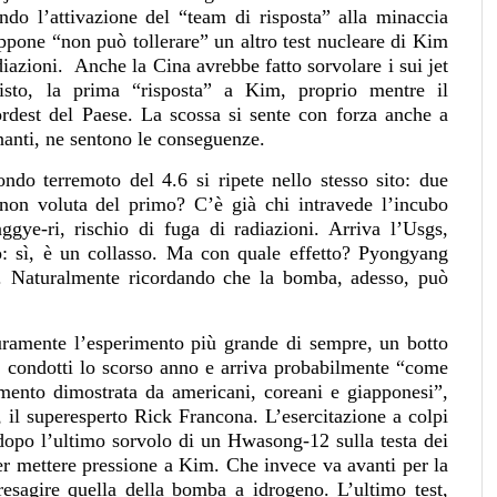
endo l’attivazione del “team di risposta” alla minaccia
ppone “non può tollerare” un altro test nucleare di Kim
adiazioni. Anche la Cina avrebbe fatto sorvolare i sui jet
isto, la prima “risposta” a Kim, proprio mentre il
rdest del Paese. La scossa si sente con forza anche a
nanti, ne sentono le conseguenze.
do terremoto del 4.6 si ripete nello stesso sito: due
a non voluta del primo? C’è già chi intravede l’incubo
ggye-ri, rischio di fuga di radiazioni. Arriva l’Usgs,
o: sì, è un collasso. Ma con quale effetto? Pyongyang
e. Naturalmente ricordando che la bomba, adesso, può
curamente l’esperimento più grande di sempre, un botto
ci condotti lo scorso anno e arriva probabilmente “come
amento dimostrata da americani, coreani e giapponesi”,
, il superesperto Rick Francona. L’esercitazione a colpi
 dopo l’ultimo sorvolo di un Hwasong-12 sulla testa dei
er mettere pressione a Kim. Che invece va avanti per la
resagire quella della bomba a idrogeno. L’ultimo test,