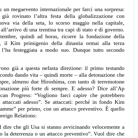
 un megaevento internazionale per farci una sorpresa:
ià rovinato l’altra festa della globalizzazione con
nuova via della seta, lo scorso maggio nella capitale,
ll’arrivo di una trentina tra capi di stato e di governo.
ttembre, quindi ad horas, ricorre la fondazione della
 il Kim primigenio della dinastia ormai alla terza
 l’ha festeggiata a modo suo. Dunque tutto secondo
ono già a questa nefasta direzione: il primo testando
condo dando vita – quindi morte – alla detonazione che
sempre, almeno due Hiroshima, con tanto di terremotone
tonazione più forte di sempre. E adesso? Dice all’Ap
an Progress: “Vogliono farci capire che potrebbero
 attaccati adesso”. Se attaccati: perché in fondo Kim
amme” per primo, con un attacco preventivo. È quello
Foreign Relations:
ol dire che gli Usa si stanno avvicinando velocemente a
so la deterrenza o un attacco preventivo”. Vuol dire che