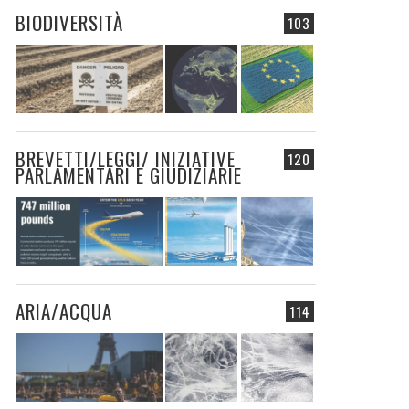
BIODIVERSITÀ
103
BREVETTI/LEGGI/ INIZIATIVE
120
PARLAMENTARI E GIUDIZIARIE
ARIA/ACQUA
114