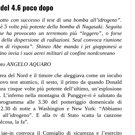
 del 4.6 poco dopo
tto con successo il test di una bomba all’idrogeno”.
 è 5 volte più potente della bomba di Nagasaki. Seguita
he ha provocato un terremoto più “leggero”, o forse
 della dispersione di radiazioni. Seul convoca riunione
am di risposta”. Shinzo Abe manda i jet giapponesi a
no invia i suoi aerei militari al confine nordcoreano
nviato ANGELO AQUARO
ea del Nord e il timore che aleggiava come un incubo
ovo test atomico, il sesto, il primo da quando Donald
ura cinque volte più potente dell’ultimo, un’esplosione
. L’inferno nella montagna di Punggye-ri è salutato da
programma alle 3.30 del pomeriggio domenicale di
le 2.30 di notte a Washington e New York: “Abbiamo
all’idrogeno”. E alla tv di Stato scatta la canzone
lcosa, la fa”.
jae-in convoca il Consiglio di sicurezza e l’esercito