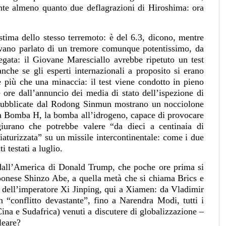
ente almeno quanto due deflagrazioni di Hiroshima: ora
stima dello stesso terremoto: è del 6.3, dicono, mentre
vano parlato di un tremore comunque potentissimo, da
egata: il Giovane Maresciallo avrebbe ripetuto un test
nche se gli esperti internazionali a proposito si erano
è più che una minaccia: il test viene condotto in pieno
ore dall’annuncio dei media di stato dell’ispezione di
o pubblicate dal Rodong Sinmun mostrano un nocciolone
a Bomba H, la bomba all’idrogeno, capace di provocare
giurano che potrebbe valere “da dieci a centinaia di
iaturizzata” su un missile intercontinentale: come i due
 testati a luglio.
dall’America di Donald Trump, che poche ore prima si
pponese Shinzo Abe, a quella metà che si chiama Brics e
te dell’imperatore Xi Jinping, qui a Xiamen: da Vladimir
n “conflitto devastante”, fino a Narendra Modi, tutti i
Cina e Sudafrica) venuti a discutere di globalizzazione –
cleare?