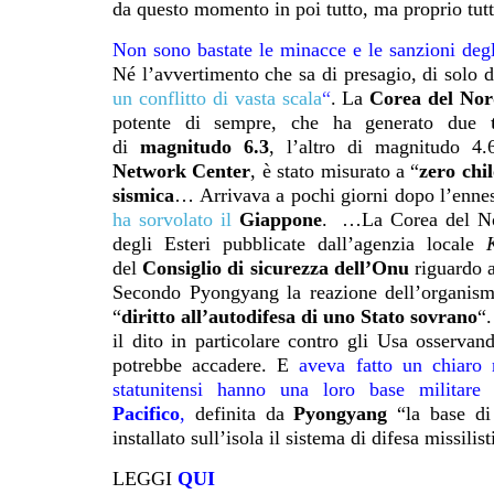
da questo momento in poi tutto, ma proprio tutt
Non sono bastate le minacce e le sanzioni deg
Né l’avvertimento che sa di presagio, di solo di
un conflitto di vasta scala
“
. La
Corea del No
potente di sempre, che ha generato due
di
magnitudo 6.3
, l’altro di magnitudo 4
Network Center
, è stato misurato a “
zero chi
sismica
… Arrivava a pochi giorni dopo l’ennes
ha sorvolato il
Giappone
. …La Corea del Nord
degli Esteri pubblicate dall’agenzia locale
del
Consiglio di sicurezza dell’Onu
riguardo a
Secondo Pyongyang la reazione dell’organismo
“
diritto all’autodifesa di uno Stato sovrano
“.
il dito in particolare contro gli Usa osservan
potrebbe accadere. E
aveva fatto un chiaro r
statunitensi hanno una loro base militare i
Pacifico
,
definita da
Pyongyang
“la base di
installato sull’isola il sistema di difesa missi
LEGGI
QUI