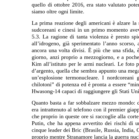
quello di ottobre 2016, era stato valutato pot
siamo oltre ogni limite.
La prima reazione degli americani è alzare la 
sudcoreani e cinesi in un primo momento ave
5.3. La ragione di tanta violenza è presto spi
all’idrogeno, già sperimentato l’anno scorso, a
ancora una volta divisi. È più che una sfida, 
giorno, anzi proprio a mezzogiorno, e a poche 
Kim all’istituto per le armi nucleari. Le fot
d’argento, quella che sembra appunto una meg
un’esplosione termonucleare. I nordcoreani 
chilotoni” di potenza ed è pronta a essere “min
Hwasong-14 capaci di raggiungere gli Stati Uniti
Quanto basta a far sobbalzare mezzo mondo: 
era intrattenuto al telefono con il premier gia
che proprio in queste ore si raccoglie alla cor
Putin, che ha appena avvertito dei rischi di u
cinque leader dei Bric (Brasile, Russia, India, 
proprio mentre Stranamore lancia la guerra nu