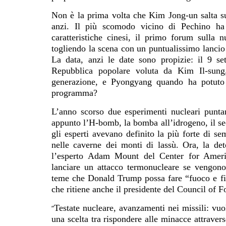
Non è la prima volta che Kim Jong-un salta su
anzi. Il più scomodo vicino di Pechino ha g
caratteristiche cinesi, il primo forum sulla 
togliendo la scena con un puntualissimo lancio a
La data, anzi le date sono propizie: il 9 se
Repubblica popolare voluta da Kim Il-sung,
generazione, e Pyongyang quando ha potuto
programma?
L’anno scorso due esperimenti nucleari puntar
appunto l’H-bomb, la bomba all’idrogeno, il se
gli esperti avevano definito la più forte di 
nelle caverne dei monti di lassù. Ora, la de
l’esperto Adam Mount del Center for Americ
lanciare un attacco termonucleare se vengono
teme che Donald Trump possa fare “fuoco e fi
che ritiene anche il presidente del Council of 
Testate nucleare, avanzamenti nei missili: vu
“
una scelta tra rispondere alle minacce attraver