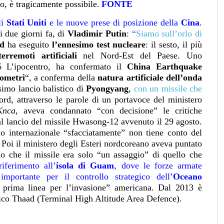
o, è tragicamente possibile.
FONTE
li
Stati Uniti
e le nuove prese di posizione della
Cina
.
 due giorni fa, di
Vladimir Putin
:
“
Siamo sull’orlo di
rd
ha eseguito
l’ennesimo test nucleare
: il sesto, il più
terremoti artificiali
nel Nord-Est del Paese.
Uno
.6 L’ipocentro, ha confermato il
China Earthquake
lometri
“, a conferma della
natura artificiale dell’onda
imo lancio balistico di
Pyongyang
,
con un missile che
, attraverso le parole di un portavoce del ministero
Knca
, aveva condannato “con decisione” le critiche
l lancio del missile Hwasong-12 avvenuto il 29 agosto.
 internazionale “sfacciatamente” non tiene conto del
 Poi il ministero degli Esteri nordcoreano aveva puntato
do che il missile era solo “un assaggio” di quello che
iferimento all’
isola di Guam
, dove le forze armate
mportante per il controllo strategico dell’
Oceano
 prima linea per l’invasione” americana. Dal 2013 è
listico Thaad (Terminal High Altitude Area Defence).