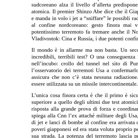
sudcoreano alza il livello d’allerta predispon
atomica. Il premier Shinzo Abe dice che il Gia
e manda in volo i jet a “sniffare” le possibli r
al confine nordcoreano: gesto finora mai v
potentissimo terremoto fa tremare anche il No
Vladivostok: Cina e Russia, i due potenti confi
Il mondo è in allarme ma non basta. Un secon
incredibili, terribili test? O una conseguenz
nell’incubo: crollo del tunnel nel sito di Pun
l’osservatorio dei terremoti Usa a confermarl
assicura che non c’è stata nessuna radiazion
essere utilizzata su un missile intercontinentale.
L’unica cosa finora certa è che il primo è si
superiore a quello degli ultimi due test atomi
risposta alla grande prova di forza e coordin
spiega alla Cnn l’ex attaché militare degli Usa
di jet e lanci di bombe al confine era arrivata
poveri giapponesi ed era stata voluta proprio p
sua strada. La potenza del terremoto lascia p