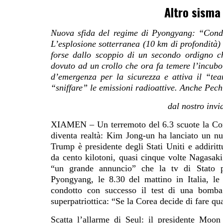
Altro sisma
Nuova sfida del regime di Pyongyang: “Condo
L’esplosione sotterranea (10 km di profondità)
forse dallo scoppio di un secondo ordigno c
dovuto ad un crollo che ora fa temere l’incubo
d’emergenza per la sicurezza e attiva il “te
“sniffare” le emissioni radioattive. Anche Pechi
dal nostro i
XIAMEN – Un terremoto del 6.3 scuote la Cor
diventa realtà: Kim Jong-un ha lanciato un nu
Trump è presidente degli Stati Uniti e addiritt
da cento kilotoni, quasi cinque volte Nagasaki
“un grande annuncio” che la tv di Stato 
Pyongyang, le 8.30 del mattino in Italia, 
condotto con successo il test di una bomba 
superpatriottica: “Se la Corea decide di fare qua
Scatta l’allarme di Seul: il presidente Moon 