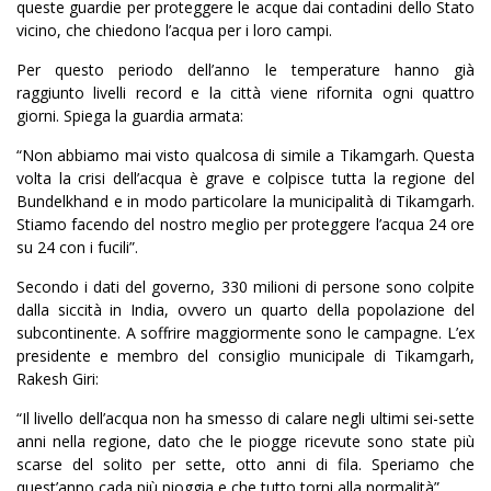
queste guardie per proteggere le acque dai contadini dello Stato
vicino, che chiedono l’acqua per i loro campi.
Per questo periodo dell’anno le temperature hanno già
raggiunto livelli record e la città viene rifornita ogni quattro
giorni. Spiega la guardia armata:
“Non abbiamo mai visto qualcosa di simile a Tikamgarh. Questa
volta la crisi dell’acqua è grave e colpisce tutta la regione del
Bundelkhand e in modo particolare la municipalità di Tikamgarh.
Stiamo facendo del nostro meglio per proteggere l’acqua 24 ore
su 24 con i fucili”.
Secondo i dati del governo, 330 milioni di persone sono colpite
dalla siccità in India, ovvero un quarto della popolazione del
subcontinente. A soffrire maggiormente sono le campagne. L’ex
presidente e membro del consiglio municipale di Tikamgarh,
Rakesh Giri:
“Il livello dell’acqua non ha smesso di calare negli ultimi sei-sette
anni nella regione, dato che le piogge ricevute sono state più
scarse del solito per sette, otto anni di fila. Speriamo che
quest’anno cada più pioggia e che tutto torni alla normalità”.