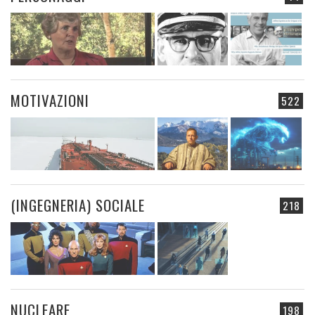
MOTIVAZIONI
522
(INGEGNERIA) SOCIALE
218
NUCLEARE
198