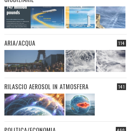
ARIA/ACQUA
114
RILASCIO AEROSOL IN ATMOSFERA
141
POLITICA/ECONOMIA
460