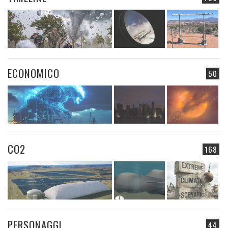
ECONOMICO
50
CO2
168
PERSONAGGI
44