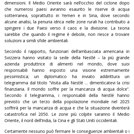
dimensioni. Il Medio Oriente sarà nell’occhio del ciclone dopo
che numerosi paesi avranno esaurito le riserve di acqua
sotterranea, soprattutto in Yemen e in Siria, dove secondo
alcune analisi, la penuria idrica nelle zone rurali ha contribuito a
spingere i due Paesi verso il caos e la divisione. La teoria
sarebbe che quando il regime è debole, non riesce a trovare
soluzioni a simili sfide ambientali.
Secondo il rapporto, funzionari dell’ambasciata americana in
Svizzera hanno visitato la sede della Nestlé
–
la più grande
azienda produttrice di alimenti nel mondo, dove suoi
responsabili hanno esposto una visione estremamente
pessimistica; un diplomatico ha inviato addirittura un
telegramma dal titolo “Visita alla Nestlé … dimenticatevi la crisi
finanziaria. Il mondo soffre per la mancanza di acqua dolce”.
Secondo il telegramma, i responsabili della Nestlé hanno
previsto che un terzo della popolazione mondiale nel 2025
soffrirà per la mancanza di acqua e che la situazione diventerà
catastrofica nel 2050. Le zone più colpite saranno il Medio
Oriente, il nord dell’India, la Cina e gli Stati Uniti occidentali.
Certamente nessuno può fermare le conseguenze ambientali o i