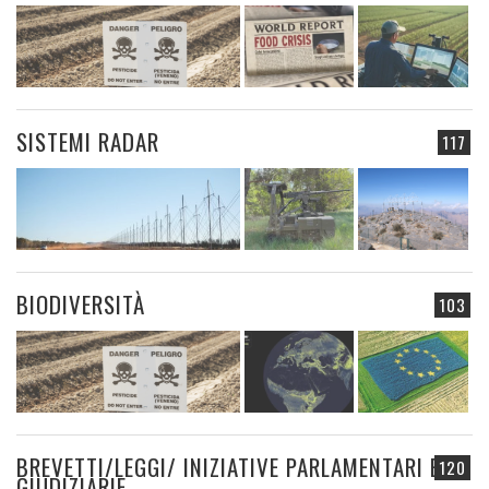
SISTEMI RADAR
117
BIODIVERSITÀ
103
BREVETTI/LEGGI/ INIZIATIVE PARLAMENTARI E
120
GIUDIZIARIE