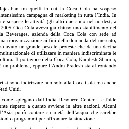
Rajasthan tra quelli in cui la Coca Cola ha sospeso
intensissima campagna di marketing in tutta l’India. In
e sospese le attività (gli altri due sono nel nordest, a
 2005 Cica Cola aveva già chiuso uno stabilimento nel
ola Beverages, azienda della Coca Cola con sede ad
 una riorganizzazione ai fini della domanda del mercato,
ano avuto un grande peso le proteste che da una decina
multinazionale di utilizzare in maniera indiscriminata le
coltura. Il portavoce della Coca Cola, Kamlesh Sharma,
 è un problema, eppure l’Andra Pradesh sta affrontando
ltori si sono indirizzate non solo alla Coca Cola ma anche
tati Uniti.
, come spiegano dall’India Resource Center. Le falde
nte rispetto a quanto avviene in altre nazioni. Alcuni
l’Asia potrà contare su metà dell’acqua che sarebbe
zioni o programmi per affrontare la situazione.