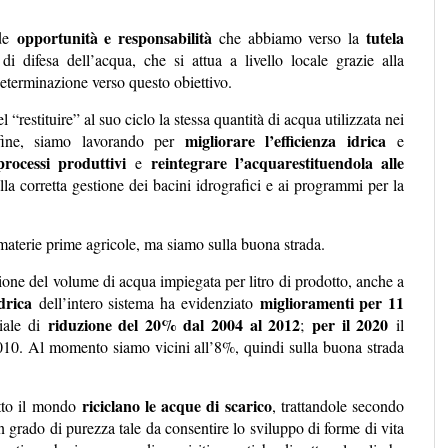
opportunità e responsabilità
tutela
nde
che abbiamo verso la
i difesa dell’acqua, che si attua a livello locale grazie alla
determinazione verso questo obiettivo.
 “restituire” al suo ciclo la stessa quantità di acqua utilizzata nei
migliorare l’efficienza idrica
 fine, siamo lavorando per
e
processi produttivi
reintegrare l’acquarestituendola alle
e
lla corretta gestione dei bacini idrografici e ai programmi per la
e materie prime agricole, ma siamo sulla buona strada.
uzione del volume di acqua impiegata per litro di prodotto, anche a
idrica
miglioramenti per 11
dell’intero sistema ha evidenziato
riduzione del 20% dal 2004 al 2012
per il 2020
ziale di
;
il
2010. Al momento siamo vicini all’8%, quindi sulla buona strada
riciclano le acque di scarico
tto il mondo
, trattandole secondo
un grado di purezza tale da consentire lo sviluppo di forme di vita