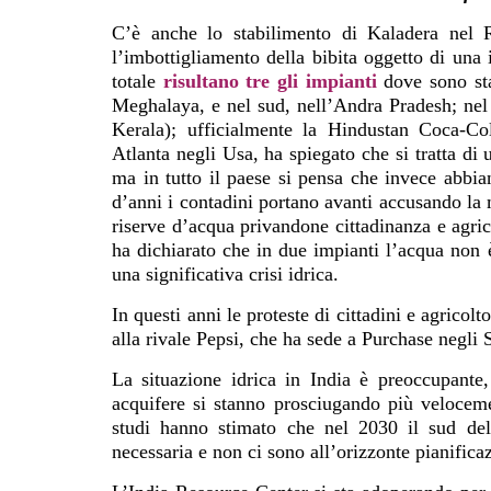
C’è anche lo stabilimento di Kaladera nel 
l’imbottigliamento della bibita oggetto di una 
totale
risultano tre gli impianti
dove sono stat
Meghalaya, e nel sud, nell’Andra Pradesh; nel
Kerala); ufficialmente la Hindustan Coca-C
Atlanta negli Usa, ha spiegato che si tratta di
ma in tutto il paese si pensa che invece abbi
d’anni i contadini portano avanti accusando la 
riserve d’acqua privandone cittadinanza e agri
ha dichiarato che in due impianti l’acqua non
una significativa crisi idrica.
In questi anni le proteste di cittadini e agrico
alla rivale Pepsi, che ha sede a Purchase negli S
La situazione idrica in India è preoccupante
acquifere si stanno prosciugando più veloceme
studi hanno stimato che nel 2030 il sud del
necessaria e non ci sono all’orizzonte pianifica