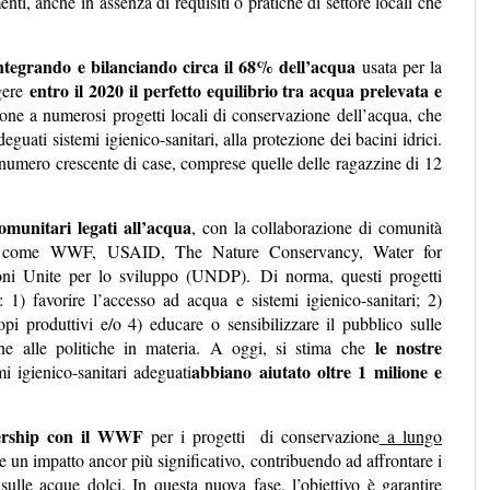
enti, anche in assenza di requisiti o pratiche di settore locali che
ntegrando e bilanciando circa il 68% dell’acqua
usata per la
entro il 2020 il perfetto equilibrio tra acqua prelevata e
ngere
zione a numerosi progetti locali di conservazione dell’acqua, che
uati sistemi igienico-sanitari, alla protezione dei bacini idrici.
n numero crescente di case, comprese quelle delle ragazzine di 12
omunitari legati all’acqua
, con la collaborazione di comunità
er come
WWF,
USAID
,
The Nature Conservancy,
Water for
ni Unite per lo sviluppo (UNDP).
Di norma, questi progetti
1) favorire l’accesso ad acqua e sistemi igienico-sanitari; 2)
opi produttivi e/o 4) educare o sensibilizzare il pubblico sulle
le nostre
one alle politiche in materia. A oggi, si stima che
abbiano aiutato oltre 1 milione e
i igienico-sanitari adeguati
ership con il WWF
per i progetti di conservazione
a lungo
 un impatto ancor più significativo, contribuendo ad affrontare i
sulle acque dolci. In questa nuova fase, l’obiettivo è garantire