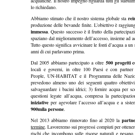
acquatiche. Il nostro impegno riguarda tutti gli stabilim
lo richiedano.
rei
Abbiamo stimato che il nostro sistema globale sta
produzione delle bevande finite. L’obiettivo è raggiu
immessa
. Questo successo è il frutto della partecipa
spaziano dal miglioramento dell’accesso, insieme ad adeg
Tutto questo significa avvicinare le fonti d’acqua a u
anni di cui parlavamo prima.
500 progetti c
Dal 2005 abbiamo partecipato a oltre
locali e governi, in oltre 100 Paesi e con partn
People,
UN-HABITAT
e il
Programma delle Nazio
prevedono almeno uno dei seguenti quattro obiettivi: 
salvaguardare i bacini idrici; 3) fornire acqua per sc
questioni legate all’acqua, compresa la partecipazi
iniziative
per agevolare l’accesso all’acqua e a sistem
900mila persone
.
partn
Nel 2013 abbiamo
rinnovato fino al 2020 la
termine
. Lavoreremo sui progressi compiuti per ottenere
rischi che incombono sulle risorse naturali e pesano 