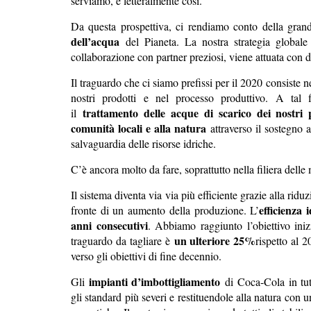
serviamo, è letteralmente così.
Da questa prospettiva, ci rendiamo conto della gra
dell’acqua
del Pianeta. La nostra strategia globale d
collaborazione con partner preziosi, viene attuata con 
Il traguardo che ci siamo prefissi per il 2020 consiste nel
nostri prodotti e nel processo produttivo. A tal
trattamento delle acque di scarico dei nostri 
il
comunità locali e alla natura
attraverso il sostegno a
salvaguardia delle risorse idriche.
C’è ancora molto da fare, soprattutto nella filiera dell
Il sistema diventa via via più efficiente grazie alla rid
efficienza 
fronte di un aumento della produzione. L’
anni consecutivi
. Abbiamo raggiunto l’obiettivo ini
un ulteriore 25%
traguardo da tagliare è
rispetto al 
verso gli obiettivi di fine decennio.
impianti d’imbottigliamento
Gli
di Coca-Cola in tu
gli standard più severi e restituendole alla natura con 