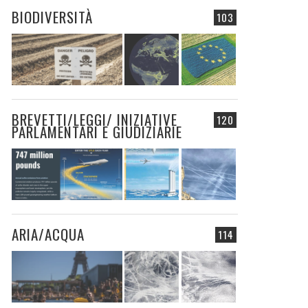
BIODIVERSITÀ
103
BREVETTI/LEGGI/ INIZIATIVE
120
PARLAMENTARI E GIUDIZIARIE
ARIA/ACQUA
114