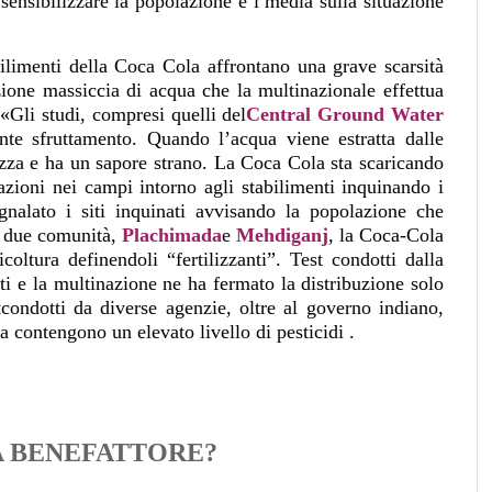
ensibilizzare la popolazione e i media sulla situazione
ilimenti della Coca Cola affrontano una grave scarsità
zione massiccia di acqua che la multinazionale effettua
 «Gli studi, compresi quelli del
Central Ground Water
nte sfruttamento. Quando l’acqua viene estratta dalle
uzza e ha un sapore strano. La Coca Cola sta scaricando
azioni nei campi intorno agli stabilimenti inquinando i
gnalato i siti inquinati avvisando la popolazione che
n due comunità,
Plachimada
e
Mehdiganj
, la Coca-Cola
ricoltura definendoli “fertilizzanti”. Test condotti dalla
uti e la multinazione ne ha fermato la distribuzione solo
t
condotti da diverse agenzie, oltre al governo indiano,
 contengono un elevato livello di pesticidi .
 BENEFATTORE?