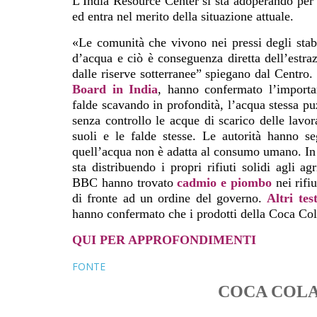
L’India Resource Center si sta adoperando per s
ed entra nel merito della situazione attuale.
«Le comunità che vivono nei pressi degli stab
d’acqua e ciò è conseguenza diretta dell’estra
dalle riserve sotterranee” spiegano dal Centro.
Board in India
, hanno confermato l’importa
falde scavando in profondità, l’acqua stessa p
senza controllo le acque di scarico delle lavor
suoli e le falde stesse. Le autorità hanno se
quell’acqua non è adatta al consumo umano. I
sta distribuendo i propri rifiuti solidi agli ag
BBC hanno trovato
cadmio e piombo
nei rifi
di fronte ad un ordine del governo.
Altri tes
hanno confermato che i prodotti della Coca Cola
QUI PER APPROFONDIMENTI
FONTE
COCA COLA