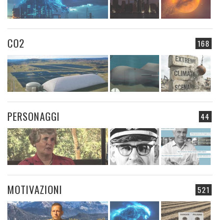
CO2
168
PERSONAGGI
44
MOTIVAZIONI
521