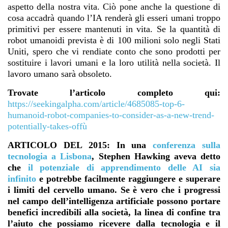
aspetto della nostra vita. Ciò pone anche la questione di
cosa accadrà quando l’IA renderà gli esseri umani troppo
primitivi per essere mantenuti in vita. Se la quantità di
robot umanoidi prevista è di 100 milioni solo negli Stati
Uniti, spero che vi rendiate conto che sono prodotti per
sostituire i lavori umani e la loro utilità nella società. Il
lavoro umano sarà obsoleto.
Trovate l’articolo completo qui:
https://seekingalpha.com/article/4685085-top-6-
humanoid-robot-companies-to-consider-as-a-new-trend-
potentially-takes-offù
ARTICOLO DEL 2015: In una
conferenza sulla
tecnologia a Lisbona
, Stephen Hawking aveva detto
che
il potenziale di apprendimento delle AI sia
infinito
e potrebbe facilmente raggiungere e superare
i limiti del cervello umano. Se è vero che i progressi
nel campo dell’intelligenza artificiale possono portare
benefici incredibili alla società, la linea di confine tra
l’aiuto che possiamo ricevere dalla tecnologia e il