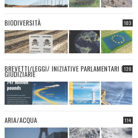
BIODIVERSITÀ
103
BREVETTI/LEGGI/ INIZIATIVE PARLAMENTARI E
120
GIUDIZIARIE
ARIA/ACQUA
114