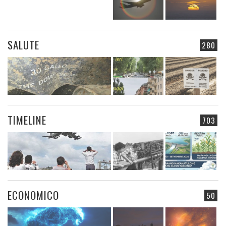
SALUTE
280
TIMELINE
703
ECONOMICO
50