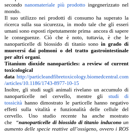
secondo
nanomateriale più prodotto
ingegnerizzato nel
mondo.
Il suo utilizzo nei prodotti di consumo ha superato la
ricerca sulla sua sicurezza, in modo tale che gli esseri
umani sono esposti ripetutamente prima ancora di sapere
le conseguenze. Ciò che è noto, tuttavia, è che le
nanoparticelle di biossido di titanio sono
in grado di
muoversi dai polmoni o del tratto gastrointestinale
per altri organi
.
Titanium dioxide nanoparticles: a review of current
toxicological
data
http://particleandfibretoxicology.biomedcentral.com
/articles/10.1186/1743-8977-10-15
Inoltre, gli studi sugli animali rivelano un accumulo di
nanoparticelle nel cervello, mentre gli
studi di
tossicità
hanno dimostrato le particelle hanno negativo
effetti sulla vitalità e funzionalità delle cellule del
cervello. Uno studio recente ha anche mostrato
che
“
nanoparticelle di biossido di titanio inducono
un
aumento delle specie reattive all’ossigeno, ovvero i ROS