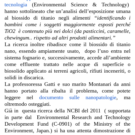
tecnologia
(Environmental Science & Technology)
hanno sottolineato che un’analisi dell’esposizione umana
al biossido di titanio negli aliment
i “identificando i
bambini come i soggetti maggiormente esposti perché
TiO2 è contenuto più nei dolci (da pasticcini, caramelle,
chewingum.. rispetto ad altri prodotti alimentari.”
La ricerca inoltre ribadisce come il biossido di titanio
nano, essendo ampiamente usato, dopo l’uso entra nel
sistema fognario e, successivamente, accede all’ambiente
come effluente trattato nelle acque di superficie o
biosolido applicato ai terreni agricoli, rifiuti inceneriti, o
solidi in discarica.
La professoressa Gatti e suo marito Montanari da anni
hanno portato alla ribalta il problema, come potete
leggere nel
documento sulle nanopatologie
, ma
oltremodo osteggiati.
Già in questa ricerca della NCBI del 2011 ( supportata
in parte dal Environmental Research and Technology
Development Fund (C-0901) of the Ministry of the
Environment, Japan.) si ha una attenta dimostrazione di