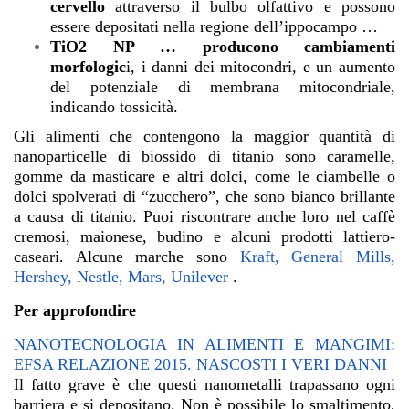
cervello
attraverso il bulbo olfattivo e possono
essere depositati nella regione dell’ippocampo …
TiO2 NP … producono cambiamenti
morfologic
i, i danni dei mitocondri, e un aumento
del potenziale di membrana mitocondriale,
indicando tossicità.
Gli alimenti che contengono la maggior quantità di
nanoparticelle di biossido di titanio sono caramelle,
gomme da masticare e altri dolci, come le ciambelle o
dolci spolverati di “zucchero”, che sono bianco brillante
a causa di titanio. Puoi riscontrare anche loro nel caffè
cremosi, maionese, budino e alcuni prodotti lattiero-
caseari. Alcune marche sono
Kraft, General Mills,
Hershey, Nestle, Mars, Unilever
.
Per approfondire
NANOTECNOLOGIA IN ALIMENTI E MANGIMI:
EFSA RELAZIONE 2015. NASCOSTI I VERI DANNI
Il fatto grave è che questi nanometalli trapassano ogni
barriera e si depositano. Non è possibile lo smaltimento,