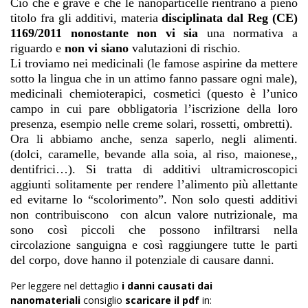
Ciò che è grave è che le nanoparticelle rientrano a pieno
titolo fra gli additivi, materia
disciplinata dal Reg (CE)
1169/2011
nonostante non vi sia
una normativa a
riguardo e
non vi siano
valutazioni di rischio.
Li troviamo nei medicinali (le famose aspirine da mettere
sotto la lingua che in un attimo fanno passare ogni male),
medicinali chemioterapici, cosmetici (questo è l’unico
campo in cui pare obbligatoria l’iscrizione della loro
presenza, esempio nelle creme solari, rossetti, ombretti).
Ora li abbiamo anche, senza saperlo, negli alimenti.
(dolci, caramelle, bevande alla soia, al riso, maionese,,
dentifrici…). Si tratta di additivi ultramicroscopici
aggiunti solitamente per rendere l’alimento più allettante
ed evitarne lo “scolorimento”. Non solo questi additivi
non contribuiscono con alcun valore nutrizionale, ma
sono così piccoli che possono infiltrarsi nella
circolazione sanguigna e così raggiungere tutte le parti
del corpo, dove hanno il potenziale di causare danni.
Per leggere nel dettaglio
i danni causati dai
nanomateriali
consiglio
scaricare il pdf
in: