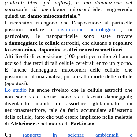
(radicali liberi più diffusi), e una diminuzione del
potenziale di m
embrana mitocondriale, suggerendo
quindi un
danno mitocondriale
.”
I ricercatori ritengono che l’esposizione al particelle
possono portare a
disfunzione neurologica
, in
particolare, le nanoparticelle sono state trovate
a
danneggiare le cellule
astrociti, che aiutano a
regolare
la serotonina, dopamina e altri neurotrasmettitori
.
Alti livelli di esposizione (100 parti per milione) hanno
ucciso i due terzi di tali cellule cerebrali entro un giorno.
E ‘anche danneggiato mitocondri delle cellule, che
possono in ultima analisi, portare alla morte delle cellule
(apoptosi).
Lo studio
ha anche rivelato che le cellule astrociti che
non sono state uccise, sono stati lasciati danneggiati;
diventando inabili di assorbire glutammato, un
neurotrasmettitore, tale da farlo accumulare all’esterno
della cellula, fatto che può essere implicato nella malattia
di
Alzheimer
e nel morbo di
Parkinson
.
Un
rapporto in scienze ambientali e