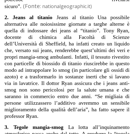
(Fonte:
nationalgeographic.it)
sicuro”.
2. Jeans al titanio
Jeans al titanio Una possibile
alternativa alle noiosissime giornate a targhe alterne è
quella di indossare dei jeans al “titanio”. Tony Ryan,
docente di chimica alla Facoltà di Scienze
dell’Università di Sheffield, ha infatti creato un liquido
che, versato sui jeans, renderebbe quest’ultimi dei veri e
propri mangia-smog ambulanti. Infatti, il tessuto rivestito
con particelle di biossido di titanio riuscirebbe in questo
modo ad intrappolare lo smog (in particolare gli ossidi di
azoto) e a trasformarlo in sostanze inerti che si lavano
via in lavatrice. Il dottor Ryan assicura che i jeans anti-
smog non sono pericolosi per la salute umana e che
saranno in commercio entro due anni. “Se migliaia di
persone utilizzassero l’additivo avremmo un sensibile
miglioramento della qualità dell’aria”, ha fatto sapere il
professor Ryan.
3. Tegole mangia-smog
La lotta all’inquinamento
atmosferico passa anche dal tetto. A produrre la “tegola