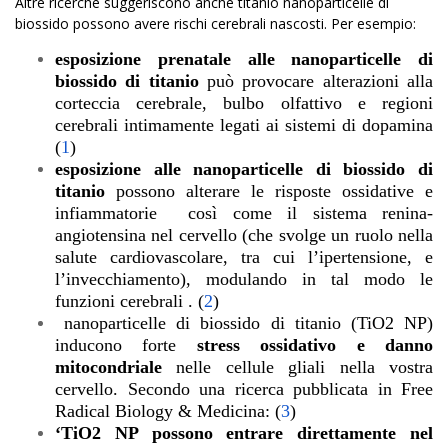
Altre ricerche suggeriscono anche titanio nanoparticelle di
biossido possono avere rischi cerebrali nascosti. Per esempio:
esposizione prenatale alle nanoparticelle di
biossido di titanio
può provocare alterazioni alla
corteccia cerebrale, bulbo olfattivo e regioni
cerebrali intimamente legati ai sistemi di dopamina
(
1
)
esposizione alle nanoparticelle di biossido di
titanio
possono alterare le risposte ossidative e
infiammatorie così come il sistema renina-
angiotensina nel cervello (che svolge un ruolo nella
salute cardiovascolare, tra cui l’ipertensione, e
l’invecchiamento), modulando in tal modo le
funzioni cerebrali .
(
2
)
nanoparticelle di biossido di titanio (TiO2 NP)
inducono forte
stress ossidativo e danno
mitocondriale
nelle cellule gliali nella vostra
cervello. Secondo una ricerca pubblicata in Free
Radical Biology & Medicina:
(
3
)
‘TiO2 NP possono entrare direttamente nel