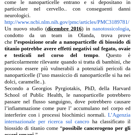
come le nanoparticelle entrano e si depositano in
particolare nel cervello.. con conseguenti danni
neurologici.
http://www.ncbi.nlm.nih.gov/pmc/articles/PMC3189781/
Un nuovo studio (
dicembre 2016
) in
nanotossicologia
,
condotto da un team in Olanda, trova prove
che
l’esposizione orale a nanoparticelle di biossido di
titanio
potrebbe avere effetti negativi sul fegato, ovaie
e testicoli nel corso del tempo
. Questo è
particolarmente rilevante quando si tratta di bambini, che
possono essere più vulnerabili a potenziali pericoli da
nanoparticelle (l’uso massiccio di nanoparticelle si ha nei
dolci, caramelle..).
Secondo a Georgios Pyrgiotakis, PhD, della Harvard
School of Public Health, le nanoparticelle potrebbero
passare nel flusso sanguigno, dove potrebbero causare
l’infiammazione come pure l’ accumulano nel corpo ed
interferire con i processi biochimici normali.
L’Agenzia
internazionale per ricerca sul cancro
ha classificato il
biossido di titanio come “
possibile cancerogeno per gli
esseri umani
.”