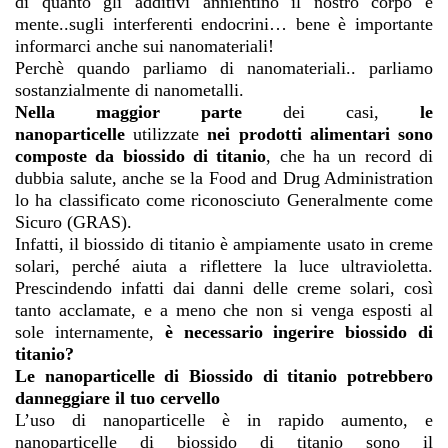
di quanto gli additivi annientino il nostro corpo e
mente..sugli interferenti endocrini… bene è importante
informarci anche sui nanomateriali!
Perchè quando parliamo di nanomateriali.. parliamo
sostanzialmente di nanometalli.
Nella maggior parte
dei casi,
le
nanoparticelle
utilizzate
nei prodotti alimentari sono
composte da biossido di titanio
, che ha un record di
dubbia salute, anche se la Food and Drug Administration
lo ha classificato come riconosciuto Generalmente come
Sicuro (GRAS).
Infatti, il biossido di titanio è ampiamente usato in creme
solari, perché aiuta a riflettere la luce ultravioletta.
Prescindendo infatti dai danni delle creme solari, così
tanto acclamate, e a meno che non si venga esposti al
sole internamente,
è necessario ingerire biossido di
titanio?
Le nanoparticelle di Biossido di titanio potrebbero
danneggiare il tuo cervello
L’uso di nanoparticelle è in rapido aumento, e
nanoparticelle di biossido di titanio sono il