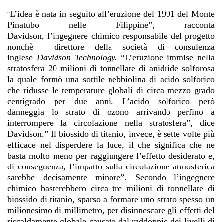
L’idea è nata in seguito all’eruzione del 1991 del Monte
“
Pinatubo nelle Filippine”, racconta
Davidson, l’ingegnere chimico responsabile del progetto
nonchè direttore della società di consulenza
inglese
Davidson Technology.
“L’eruzione immise nella
stratosfera 20 milioni di tonnellate di anidride solforosa
la quale formò una sottile nebbiolina di acido solforico
che ridusse le temperature globali di circa mezzo grado
centigrado per due anni. L’acido solforico però
danneggia lo strato di ozono arrivando perfino a
interrompere la circolazione nella stratosfera”, dice
Davidson.” Il biossido di titanio, invece, è sette volte più
efficace nel disperdere la luce, il che significa che ne
basta molto meno per raggiungere l’effetto desiderato e,
di conseguenza, l’impatto sulla circolazione atmosferica
sarebbe decisamente minore”. Secondo l’ingegnere
chimico basterebbero circa tre milioni di tonnellate di
biossido di titanio, sparso a formare uno strato spesso un
milionesimo di millimetro, per disinnescare gli effetti del
riscaldamento globale causato dal raddoppio dei livelli di