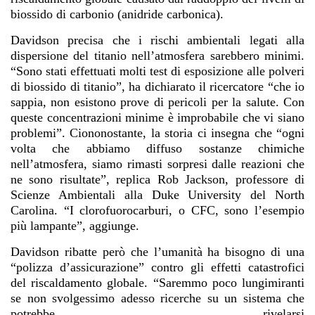
biossido di carbonio (anidride carbonica).
Davidson precisa che i rischi ambientali legati alla
dispersione del titanio nell’atmosfera sarebbero minimi.
“Sono stati effettuati molti test di esposizione alle polveri
di biossido di titanio”, ha dichiarato il ricercatore “che io
sappia, non esistono prove di pericoli per la salute. Con
queste concentrazioni minime è improbabile che vi siano
problemi”. Ciononostante, la storia ci insegna che “ogni
volta che abbiamo diffuso sostanze chimiche
nell’atmosfera, siamo rimasti sorpresi dalle reazioni che
ne sono risultate”, replica Rob Jackson, professore di
Scienze Ambientali alla Duke University del North
Carolina. “I clorofuorocarburi, o CFC, sono l’esempio
più lampante”, aggiunge.
Davidson ribatte però che l’umanità ha bisogno di una
“polizza d’assicurazione” contro gli effetti catastrofici
del riscaldamento globale. “Saremmo poco lungimiranti
se non svolgessimo adesso ricerche su un sistema che
potrebbe rivelarsi