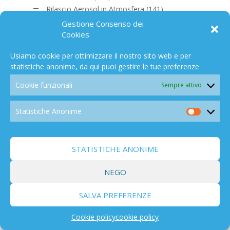
Rilascio Aerosol in Atmosfera
(141)
Sunradiation Management
(54)
Gestione Consenso dei
CO2
(168)
Cookies
Nucleare
(198)
Usiamo cookie per ottimizzare il nostro sito web e per
Spazio
(194)
statistiche anonime, da qui puoi gestire le tue preferenze
Effetti
(838)
Cookie funzionali
Sempre attivo
Biodiversità
(103)
Politica/economia
(459)
Statistiche Anonime
Salute
(280)
Statistic
Libri/Films
(291)
Anonim
Campo elettromagnetico
(91)
STATISTICHE ANONIME
Altro Mondo c'è
(129)
OPINIONI
(154)
NEGO
SALVA PREFERENZE
PER ARGOMENTI
Cookie policy
cookie policy