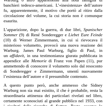
Warburg o altro appartenente alla nota famiglia di
banchieri tedesco-americani. L’«inesistenza» dell’autore
fu, apparentemente, il motivo che portò al ritiro dalla
circolazione del volume, la cui storia non è comunque
esaurita.
L’apparizione, dopo la guerra, di due libri,
Spanischer
Sommer
(9) di René Sonderegger e
Liebet Eure Feinde
(10) di Werner Zimmermann, in cui si rievocava il
misterioso volumetto, provocò una nuova reazione dei
Warburg. James Paul Warburg, figlio di Paul, in
un
affidavit,
in una testimonianza giurata pubblicata in
appendice alle
Memorie
di Franz von Papen (11), pur
ammettendo di conoscere il volumetto solo dal resoconto
di Sonderegger e Zimmermann, smentì nuovamente
l’esistenza dell’autore e il presumibile contenuto.
A questo punto però, anche ammesso che Sidney
Warburg non sia mai esistito, il che è probabile, resta la
straordinaria attinenza dei particolari rivelati nel libro,
certamente sconosciuti al grande pubblico nel 1933, con