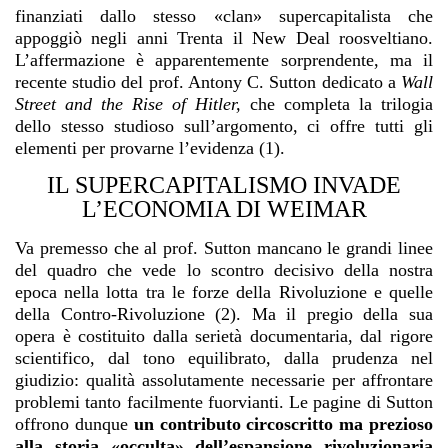
finanziati dallo stesso «clan» supercapitalista che
appoggiò negli anni Trenta il New Deal roosveltiano.
L’affermazione è apparentemente sorprendente, ma il
recente studio del prof. Antony C. Sutton dedicato a
Wall
Street and the Rise of Hitler,
che completa la trilogia
dello stesso studioso sull’argomento, ci offre tutti gli
elementi per provarne l’evidenza (1).
IL SUPERCAPITALISMO INVADE
L’ECONOMIA DI WEIMAR
Va premesso che al prof. Sutton mancano le grandi linee
del quadro che vede lo scontro decisivo della nostra
epoca nella lotta tra le forze della Rivoluzione e quelle
della Contro-Rivoluzione (2). Ma il pregio della sua
opera è costituito dalla serietà documentaria, dal rigore
scientifico, dal tono equilibrato, dalla prudenza nel
giudizio: qualità assolutamente necessarie per affrontare
problemi tanto facilmente fuorvianti. Le pagine di Sutton
offrono dunque
un contributo circoscritto ma prezioso
alla storia «occulta» dell’espansione rivoluzionaria