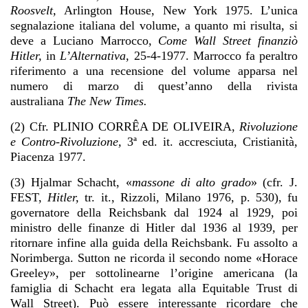
Roosvelt,
Arlington House, New York 1975. L’unica
segnalazione italiana del volume, a quanto mi risulta, si
deve a Luciano Marrocco,
Come Wall Street finanziò
Hitler,
in
L’Alternativa,
25-4-1977. Marrocco fa peraltro
riferimento a una recensione del volume apparsa nel
numero di marzo di quest’anno della rivista
australiana
The New Times.
(2) Cfr. PLINIO CORRÊA DE OLIVEIRA,
Rivoluzione
e Contro-Rivoluzione,
3ª ed. it. accresciuta, Cristianità,
Piacenza 1977.
(3) Hjalmar Schacht, «
massone di alto grado
» (cfr. J.
FEST,
Hitler,
tr. it., Rizzoli, Milano 1976, p. 530), fu
governatore della Reichsbank dal 1924 al 1929, poi
ministro delle finanze di Hitler dal 1936 al 1939, per
ritornare infine alla guida della Reichsbank. Fu assolto a
Norimberga. Sutton ne ricorda il secondo nome «Horace
Greeley», per sottolinearne l’origine americana (la
famiglia di Schacht era legata alla Equitable Trust di
Wall Street). Può essere interessante ricordare che