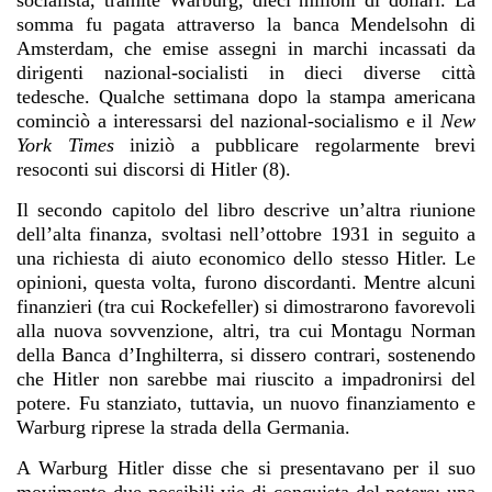
socialista, tramite Warburg, dieci milioni di dollari. La
somma fu pagata attraverso la banca Mendelsohn di
Amsterdam, che emise assegni in marchi incassati da
dirigenti nazional-socialisti in dieci diverse città
tedesche. Qualche settimana dopo la stampa americana
cominciò a interessarsi del nazional-socialismo e il
New
York Times
iniziò a pubblicare regolarmente brevi
resoconti sui discorsi di Hitler (8).
Il secondo capitolo del libro descrive un’altra riunione
dell’alta finanza, svoltasi nell’ottobre 1931 in seguito a
una richiesta di aiuto economico dello stesso Hitler. Le
opinioni, questa volta, furono discordanti. Mentre alcuni
finanzieri (tra cui Rockefeller) si dimostrarono favorevoli
alla nuova sovvenzione, altri, tra cui Montagu Norman
della Banca d’Inghilterra, si dissero contrari, sostenendo
che Hitler non sarebbe mai riuscito a impadronirsi del
potere. Fu stanziato, tuttavia, un nuovo finanziamento e
Warburg riprese la strada della Germania.
A Warburg Hitler disse che si presentavano per il suo