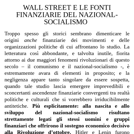
WALL STREET E LE FONTI
FINANZIARIE DEL NAZIONAL-
SOCIALISMO
Troppo spesso gli storici sembrano dimenticare le
origini
anche
finanziarie dei movimenti e delle
organizzazioni politiche di cui affrontano lo studio. La
letteratura così abbondante, e talvolta inutile, fiorita
attorno ai due maggiori fenomeni rivoluzionari di questo
secolo – il comunismo e il nazional-socialismo -, è
estremamente avara di elementi in proposito; e la
negligenza appare tanto singolare da essere sospetta,
quando tale studio lascia emergere imprevedibili e
sconcertanti ascendenze finanziarie convergenti tra realtà
politiche e culturali che si vorrebbero irriducibilmente
antitetiche.
Più esplicitamente: alla nascita e allo
sviluppo del nazional-socialismo risultano
strettamente legati gli stessi uomini e gruppi
finanziari che offrirono il sostegno economico decisivo
alla Rivoluzione d’ottobre.
Hitler e Lenin furono