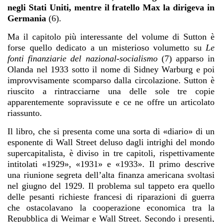
negli Stati Uniti, mentre il fratello Max la dirigeva in
Germania
(6).
Ma il capitolo più interessante del volume di Sutton è
forse quello dedicato a un misterioso volumetto su
Le
fonti finanziarie del nazional-socialismo
(7) apparso in
Olanda nel 1933 sotto il nome di Sidney Warburg e poi
improvvisamente scomparso dalla circolazione. Sutton è
riuscito a rintracciarne una delle sole tre copie
apparentemente sopravissute e ce ne offre un articolato
riassunto.
Il libro, che si presenta come una sorta di «diario» di un
esponente di Wall Street deluso dagli intrighi del mondo
supercapitalista, è diviso in tre capitoli, rispettivamente
intitolati «1929», «1931» e «1933». Il primo descrive
una riunione segreta dell’alta finanza americana svoltasi
nel giugno del 1929. Il problema sul tappeto era quello
delle pesanti richieste francesi di riparazioni di guerra
che ostacolavano la cooperazione economica tra la
Repubblica di Weimar e Wall Street. Secondo i presenti,