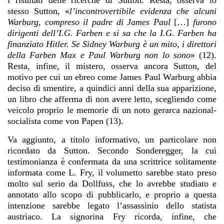
i risultati delle ricerche di Sutton. Resta, osserva lo
stesso Sutton, «
l’incontrovertibile evidenza che alcuni
Warburg, compreso il padre di James Paul
[…]
furono
dirigenti dell’I.G. Farben e si sa che la I.G. Farben ha
finanziato Hitler. Se Sidney Warburg è
un mito, i direttori
della Farben Max e Paul Warburg non lo sono
» (12).
Resta, infine, il mistero, osserva ancora Sutton, del
motivo per cui un ebreo come James Paul Warburg abbia
deciso di smentire, a quindici anni della sua apparizione,
un libro che afferma di non avere letto, scegliendo come
veicolo proprio le memorie di un noto gerarca nazional-
socialista come von Papen (13).
Va aggiunto, a titolo informativo, un particolare non
ricordato da Sutton. Secondo Sonderegger, la cui
testimonianza è confermata da una scrittrice solitamente
informata come L. Fry, il volumetto sarebbe stato preso
molto sul serio da Dollfuss, che lo avrebbe studiato e
annotato allo scopo di pubblicarlo, e proprio a questa
intenzione sarebbe legato l’assassinio dello statista
austriaco. La signorina Fry ricorda, infine, che