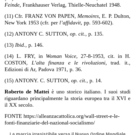
Feinde,
Frankhauser Verlag, Thielle-Neuchatel 1948.
(11) Cfr. FRANZ VON PAPEN,
Memoires,
E. P. Dulton,
New York 1953 (cfr. per
l’affidavit,
pp. 593-602).
(12) ANTONY C
.
SUTTON,
op
.
cit.,
p. 135.
(13)
Ibid.,
p. 146.
(14) L. FRY, in
Woman Voice,
27-8-1953, cit. in H.
COSTON,
L’alta finanza e le rivoluzioni,
trad. it.,
Edizioni di Ar, Padova 1971, p. 36.
(15) ANTONY. C. SUTTON,
op. cit.
, p. 14.
Roberto de Mattei
è uno storico italiano. I suoi studi
riguardano principalmente la storia europea tra il XVI e
il XX secolo.
FONTE https://alleanzacattolica.org/wall-street-e-le-
fonti-finanziarie-del-nazional-socialismo/
La marcia irresistibile verso il Nuovo Ordine Mondiale