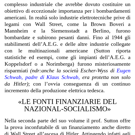
complesso industriale che avrebbe dovuto costituire un
obiettivo di eccezionale importanza per i bombardamenti
americani. In realtà solo industrie elettrotecniche prive di
legami con Wall Street, come la Brown Boveri a
Mannheim e la Siemensstadt a Berlino, furono
bombardate e subirono pesanti danni. Fino al 1944 gli
stabilimenti dell’A.E.G. e delle altre industrie collegate
con le multinazionali americane (Sutton riporta
statistiche ed esempi, come gli impianti dell’A.E.G. a
Koppelsdorf o a Norimberga) furono misteriosamente
risparmiati
(ndr:anche la società Escher-Wyss di
Eugen
Schwab, padre di Klaus Schwab,
era protetta non solo
da Hitler)
; con l’ovvia conseguenza di un continuo
incremento della produzione elettrica tedesca.
«LE FONTI FINANZIARIE DEL
NAZIONAL-SOCIALISMO»
Nella seconda parte del suo volume il prof. Sutton offre
la prova inconfutabile di un finanziamento anche diretto
di Wall Street all’ascesa di Hitler. Attingendo infatti agli