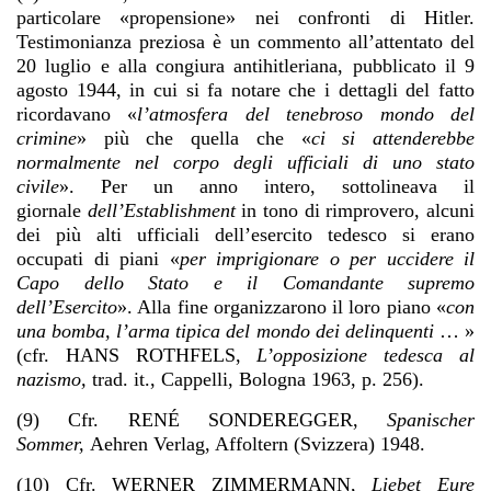
particolare «propensione» nei confronti di Hitler.
Testimonianza preziosa è un commento all’attentato del
20 luglio e alla congiura antihitleriana, pubblicato il 9
agosto 1944, in cui si fa notare che i dettagli del fatto
ricordavano «
l’atmosfera del tenebroso mondo del
crimine
» più che quella che «
ci si attenderebbe
normalmente nel corpo degli ufficiali di uno stato
civile
». Per un anno intero, sottolineava il
giornale
dell’Establishment
in tono di rimprovero, alcuni
dei più alti ufficiali dell’esercito tedesco si erano
occupati di piani «
per imprigionare o per uccidere il
Capo dello Stato e il Comandante supremo
dell’Esercito
». Alla fine organizzarono il loro piano «
con
una bomba, l’arma tipica del mondo dei delinquenti
… »
(cfr. HANS ROTHFELS,
L’opposizione tedesca al
nazismo,
trad. it., Cappelli, Bologna 1963, p. 256).
(9) Cfr. RENÉ SONDEREGGER,
Spanischer
Sommer,
Aehren Verlag, Affoltern (Svizzera) 1948.
(10) Cfr. WERNER ZIMMERMANN,
Liebet Eure