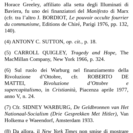
Horace Greeley, affiliato alla setta degli Illuminati di
Baviera, fu uno dei finanziatori del
Manifesto
di Marx
(cfr. tra l’altro J. BORDIOT,
Le pouvoir occulte fourrier
du communisme,
Editions de Chiré, Parigi 1976, pp. 132,
140).
(4) ANTONY C. SUTTON,
op. cit
., p. 18.
(5) CARROLL QUIGLEY,
Tragedy and Hope,
The
MacMillan Company, New York 1966, p. 324.
(6) Sul ruolo dei Warburg nel finanziamento della
Rivoluzione d’Ottobre, cfr. ROBERTO DE
MATTEI,
Rivoluzione d’Ottobre e
supercapitalismo,
in
Cristianità,
Piacenza aprile 1977,
anno V, n. 24.
(7) Cfr. SIDNEY WARBURG,
De Geldbronnen van Het
Nationaal-Socialism (Drie Gesprekken Met Hitler),
Van
Holkema e Waeendorf, Amsterdam 1933.
(8) Da allora, il
New York Times
non smise di mostrare