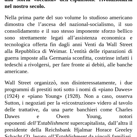
nel nostro secolo.
Nella prima parte del suo volume lo studioso americano
dimostra che l’ascesa del nazional-socialismo, il suo
consolidamento e il suo stesso imponente sforzo bellico
sono strettamente legati all’assistenza economica e
tecnologica offerta fin dagli anni Venti da Wall Street
alla Repubblica di Weimar. L’entità delle riparazioni di
guerra imposte alla Germania sconfitta, costrinse infatti i
tedeschi a rivolgersi, per fare fronte ai debiti, alle banche
americane.
Wall Street organizzò, non disinteressatamente, i due
programmi di prestiti noti sotto i nomi di «piano Dawes»
(1924) e «piano Young» (1928). Non a caso, osserva
Sutton, i negoziati per la «ricostruzione» videro al tavolo
delle trattative, da una parte banchieri come Charles
Dawes e Owen Young, notori
esponenti
dell’Establishment
supercapitalista, dall’altra il
presidente della Reichsbank Hjalmar Horace Greeley
Schacht (3), legato
all’Establishment
da vincoli familiari,