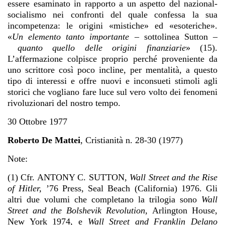
essere esaminato in rapporto a un aspetto del nazional-
socialismo nei confronti del quale confessa la sua
incompetenza: le origini «mistiche» ed «esoteriche».
«
Un elemento tanto importante
– sottolinea Sutton –
quanto quello delle origini finanziarie
» (15).
L’affermazione colpisce proprio perché proveniente da
uno scrittore così poco incline, per mentalità, a questo
tipo di interessi e offre nuovi e inconsueti stimoli agli
storici che vogliano fare luce sul vero volto dei fenomeni
rivoluzionari del nostro tempo.
30 Ottobre 1977
Roberto De Mattei
,
Cristianità n. 28-30 (1977)
Note:
(1) Cfr. ANTONY C. SUTTON,
Wall Street and the Rise
of Hitler,
’76 Press, Seal Beach (California) 1976. Gli
altri due volumi che completano la trilogia sono
Wall
Street and the Bolshevik Revolution,
Arlington House,
New York 1974, e
Wall Street and Franklin Delano