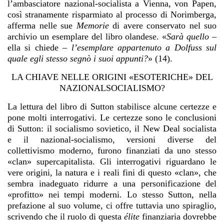
l’ambasciatore nazional-socialista a Vienna, von Papen,
così stranamente risparmiato al processo di Norimberga,
afferma nelle sue
Memorie
di avere conservato nel suo
archivio un esemplare del libro olandese. «
Sarà quello
–
ella si chiede –
l’esemplare appartenuto a Dolfuss sul
quale egli stesso segnò i suoi appunti?
» (14).
LA CHIAVE NELLE ORIGINI «ESOTERICHE» DEL
NAZIONALSOCIALISMO?
La lettura del libro di Sutton stabilisce alcune certezze e
pone molti interrogativi. Le certezze sono le conclusioni
di Sutton: il socialismo sovietico, il New Deal socialista
e il nazional-socialismo, versioni diverse del
collettivismo moderno, furono finanziati da uno stesso
«clan» supercapitalista. Gli interrogativi riguardano le
vere origini, la natura e i reali fini di questo «clan», che
sembra inadeguato ridurre a una personificazione del
«profitto» nei tempi moderni. Lo stesso Sutton, nella
prefazione al suo volume, ci offre tuttavia uno spiraglio,
scrivendo che il ruolo di questa
élite
finanziaria dovrebbe