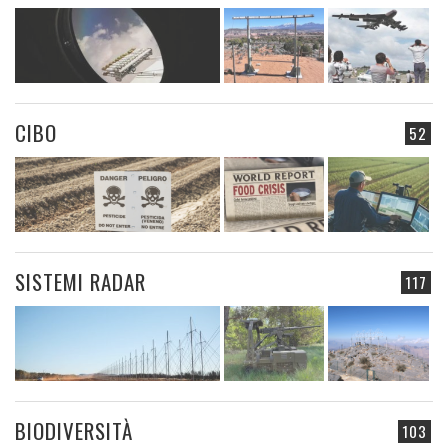
CIBO
52
SISTEMI RADAR
117
BIODIVERSITÀ
103