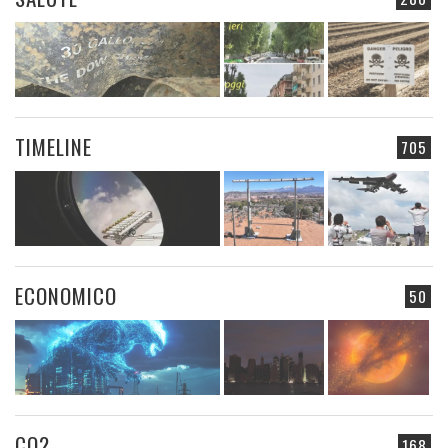
TIMELINE
705
ECONOMICO
50
CO2
168