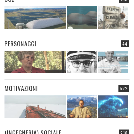
PERSONAGGI
44
MOTIVAZIONI
522
(INGEGNERIA) SOCIALE
218