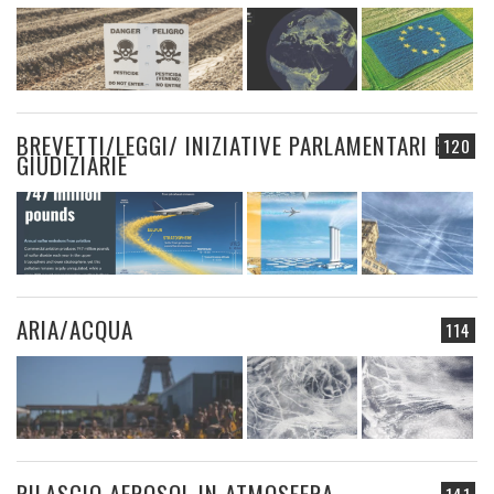
BREVETTI/LEGGI/ INIZIATIVE PARLAMENTARI E
120
GIUDIZIARIE
ARIA/ACQUA
114
RILASCIO AEROSOL IN ATMOSFERA