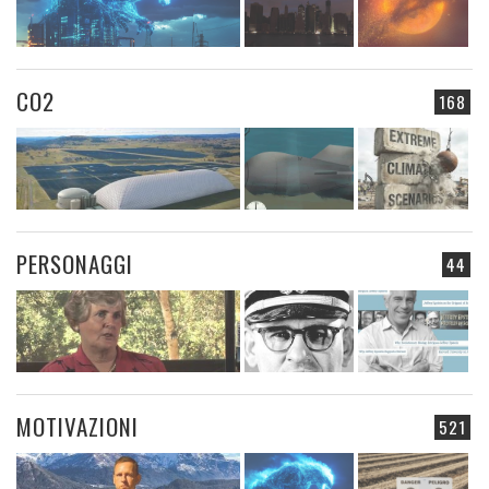
CO2
168
PERSONAGGI
44
MOTIVAZIONI
521