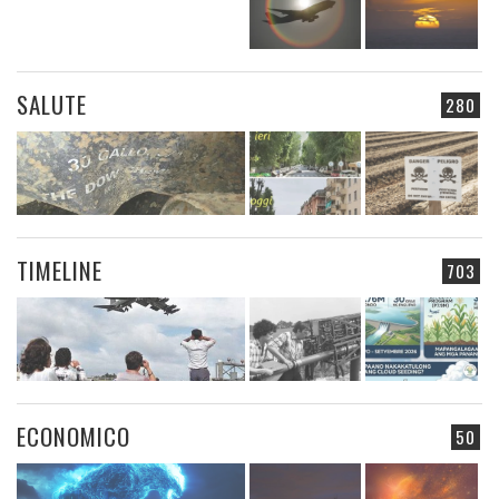
SALUTE
280
TIMELINE
703
ECONOMICO
50