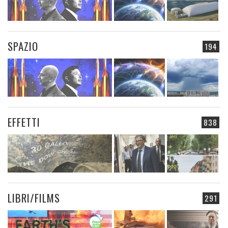
SPAZIO
194
EFFETTI
838
LIBRI/FILMS
291