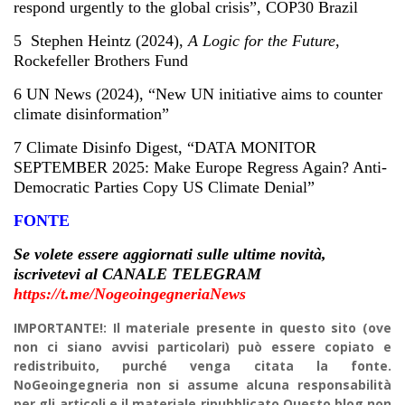
respond urgently to the global crisis
”, COP30 Brazil
5
Stephen Heintz (2024),
A Logic for the Future
,
Rockefeller Brothers Fund
6
UN News (2024), “New UN initiative aims to counter
climate disinformation”
7
Climate Disinfo Digest, “
DATA MONITOR
SEPTEMBER 2025: Make Europe Regress Again? Anti-
Democratic Parties Copy US Climate Denial
”
FONTE
Se volete essere aggiornati sulle ultime novità,
iscrivetevi al CANALE TELEGRAM
https://t.me/NogeoingegneriaNews
IMPORTANTE!: Il materiale presente in questo sito (ove
non ci siano avvisi particolari) può essere copiato e
redistribuito, purché venga citata la fonte.
NoGeoingegneria non si assume alcuna responsabilità
per gli articoli e il materiale ripubblicato.Questo blog non