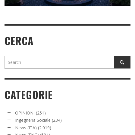
CERCA
CATEGORIE
OPINIONI
(251)
Ingegneria Sociale
(234)
News (ITA)
(2.019)
News (ENG)
(504)