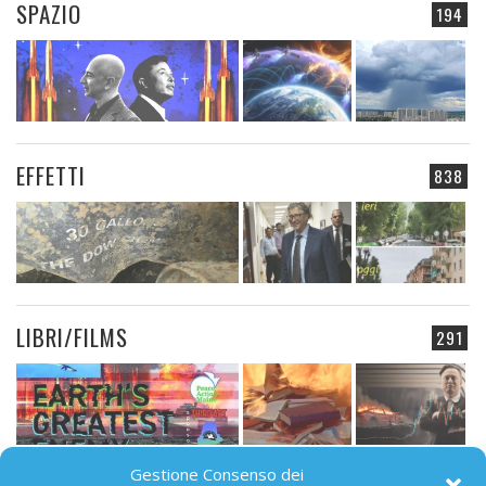
SPAZIO
194
EFFETTI
838
LIBRI/FILMS
291
Gestione Consenso dei