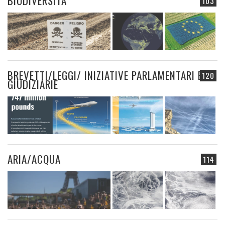
BIODIVERSITÀ
103
BREVETTI/LEGGI/ INIZIATIVE PARLAMENTARI E
120
GIUDIZIARIE
ARIA/ACQUA
114