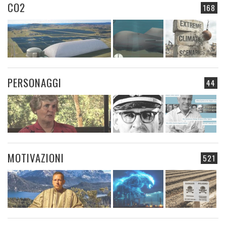
CO2
168
PERSONAGGI
44
MOTIVAZIONI
521