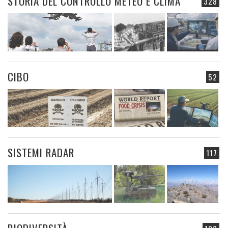
STORIA DEL CONTROLLO METEO E CLIMA
328
CIBO
52
SISTEMI RADAR
117