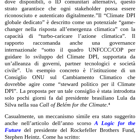
dove disponibili, o ID comunitari alternativi, questo
strato garantisce che ogni stakeholder possa essere
riconosciuto e autenticato digitalmente.”Il “Climate DPI
globale dedicato” è descritto come un potenziale “game-
changer nella risposta all’emergenza climatica” con la
capacità di “turbo-caricare l’azione climatica”. Il
rapporto raccomanda anche una governance
internazionale “sotto il quadro UNFCCC/COP per
guidare lo sviluppo del Climate DPI, supportata da
un’alleanza di governi, partner tecnologici e società
civile”. Un esempio concreto è l’istituzione di un
Consiglio ONU sul Cambiamento Climatico che
dovrebbe agire come “steward politico per il Climate
DPI”. La proposta per un tale consiglio è stata introdotta
solo pochi giorni fa dal presidente brasiliano Lula da
Silva nella sua
Call of Belém for the Climate
.⁴
Casualmente, un meccanismo simile era stato suggerito
anche nell’articolo dell’anno scorso
A Logic for the
Future
del presidente del Rockefeller Brothers Fund,
Stephen Heintz. Come ha scritto: