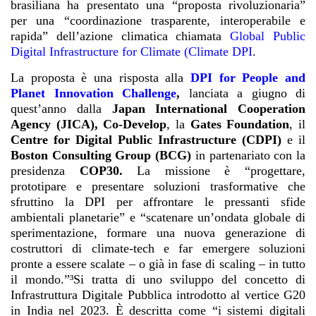
brasiliana ha presentato una “proposta rivoluzionaria”
per una “coordinazione trasparente, interoperabile e
rapida” dell’azione climatica chiamata
Global Public
Digital Infrastructure for Climate (Climate DPI
.
La proposta è una risposta alla
DPI for People and
Planet Innovation Challenge
,
lanciata a giugno di
quest’anno dalla
Japan International Cooperation
Agency (JICA), Co-Develop
, la
Gates Foundation
, il
Centre for Digital Public Infrastructure (CDPI)
e il
Boston Consulting Group (BCG)
in partenariato con la
presidenza
COP30.
La missione è “progettare,
prototipare e presentare soluzioni trasformative che
sfruttino la DPI per affrontare le pressanti sfide
ambientali planetarie” e “scatenare un’ondata globale di
sperimentazione, formare una nuova generazione di
costruttori di climate-tech e far emergere soluzioni
pronte a essere scalate – o già in fase di scaling – in tutto
il mondo.”³Si tratta di uno sviluppo del concetto di
Infrastruttura Digitale Pubblica introdotto al vertice G20
in India nel 2023. È descritta come “i sistemi digitali