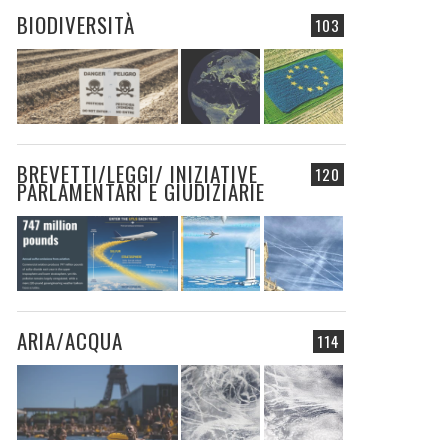
BIODIVERSITÀ
103
BREVETTI/LEGGI/ INIZIATIVE
120
PARLAMENTARI E GIUDIZIARIE
ARIA/ACQUA
114