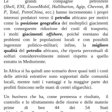
Le grandi compagnie petrolifere
(
Shell
,
ENI
,
ExxonMobil
,
Halliburton
,
Agip
,
Chevron
,
B
P
,
Total
,
PetroChina
, ecc.) hanno incrementato i propri
interessi predatori verso il
petrolio
africano per motivi
come la
posizione geografica
dei molteplici giacimenti
con conseguente riduzione dei costi di trasporto;
i molti
giacimenti
offshore
, poiché esentano dai
problemi con le popolazioni locali e con possibili
ingerenze politico
‒
militari; infine, la
migliore
qualità
del
petrolio
africano, che riporta percentuali di
solfuri considerevolmente minori rispetto a quello
estratto in Medioriente.
In Africa si ha quindi uno scenario dove quasi tutti i costi
delle attività estrattive sono sopportati dalle comunità
locali, mentre tutti i vantaggi e la maggior parte dei
profitti finiscono nelle mani di centri oligarchici.
Un
business
che ha, come premessa e risultato, il
controllo e lo sfruttamento delle risorse e delle materie
prime di ben 44 dei 54 Stati