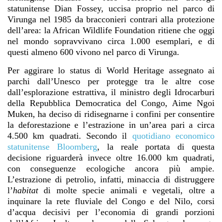
statunitense Dian Fossey, uccisa proprio nel parco di
Virunga nel 1985 da bracconieri contrari alla protezione
dell’area: la African Wildlife Foundation ritiene che oggi
nel mondo sopravvivano circa 1.000 esemplari, e di
questi almeno 600 vivono nel parco di Virunga.
Per aggirare lo status di World Heritage assegnato ai
parchi dall’Unesco per protegge tra le altre cose
dall’esplorazione estrattiva, il ministro degli Idrocarburi
della Repubblica Democratica del Congo, Aime Ngoi
Muken, ha deciso di ridisegnarne i confini per consentire
la deforestazione e l’estrazione in un’area pari a circa
4.500 km quadrati. Secondo il
quotidiano economico
statunitense
Bloomberg
, la reale portata di questa
decisione riguarderà invece oltre 16.000 km quadrati,
con conseguenze ecologiche ancora più ampie.
L’estrazione di petrolio, infatti, minaccia di distruggere
l’
habitat
di molte specie animali e vegetali, oltre a
inquinare la rete fluviale del Congo e del Nilo, corsi
d’acqua decisivi per l’economia di grandi porzioni