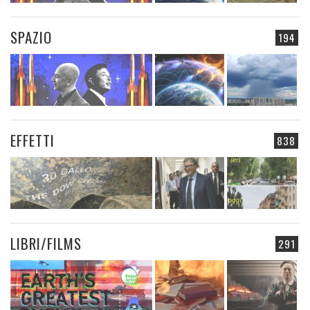
SPAZIO
194
EFFETTI
838
LIBRI/FILMS
291