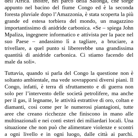
dell’Africa. Inoltre, nel parco della Salonga, che sorge
appunto nel bacino del fiume Congo ed è la seconda
foresta pluviale dopo l’Amazzonia, è stata scoperta la più
grande ed estesa torbiera del mondo, un magazzino
importantissimo di anidride carbonica. «Se – spiega John
Mpaliza, ingegnere informatico e attivista per la pace nel
suo Paese – andassimo lì a tagliare, a bruciare, a
trivellare, a quel punto si libererebbe una grandissima
quantità di anidride carbonica. Ci stiamo facendo del
male da soli».
Tuttavia, quando si parla del Congo la questione non è
soltanto ambientale, ma vede sovrapporsi diversi piani. Il
Congo, infatti, è terra di sfruttamento e di guerra non
solo per l’intervento delle società petrolifere, ma anche
per il gas, il legname, le attività estrattive di oro, coltan e
diamanti, così come per le numerosi piantagioni, tutte
aree che creano ricchezze che finiscono in mano alle
multinazionali e nei conti esteri dei miliardari locali. Una
situazione che non può che alimentare violenze e scontri
a ogni livello e in ogni luogo, dalle città ai parchi.