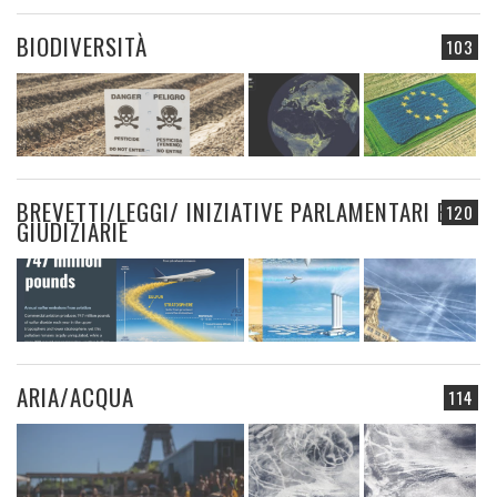
BIODIVERSITÀ
103
BREVETTI/LEGGI/ INIZIATIVE PARLAMENTARI E
120
GIUDIZIARIE
ARIA/ACQUA
114