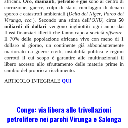
africani.
Oro
,
diamanti
,
petrolio
e
gas
sono al centro di
corruzione, guerre, colpi di stato, riciclaggio di denaro
sporco e catastrofi ambientali (
Delta del Niger
,
Parco dei
Virunga, ecc.
). Secondo una stima dell’
ONU
, circa
50
miliardi di dollari
vengono inghiottiti ogni anno dai
flussi finanziari illeciti che fanno capo a società
offshore
.
Il 70% della popolazione africana vive con meno di 1
dollaro al giorno, un continente già abbondantemente
martoriato da guerre civili, instabilità politica e regimi
corrotti il cui scopo è garantire alle multinazionali il
libero accesso allo sfruttamento delle materie prime in
cambio del proprio arricchimento.
ARTICOLO INTEGRALE
QUI
Congo: via libera alle trivellazioni
petrolifere nei parchi Virunga e Salonga