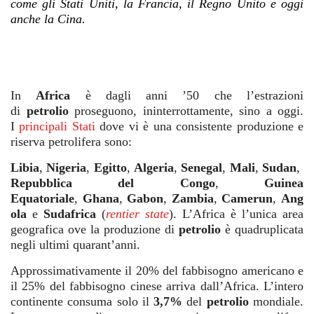
come gli Stati Uniti, la Francia, il Regno Unito e oggi
anche la Cina.
In
Africa
è dagli anni ’50 che l’estrazioni
di
petrolio
proseguono, ininterrottamente, sino a oggi.
I
principali Stati
dove vi è una consistente produzione e
riserva petrolifera sono:
Libia
,
Nigeria
,
Egitto
,
Algeria
,
Senegal
,
Mali
,
Sudan
,
Repubblica del Congo
,
Guinea
Equatoriale
,
Ghana
,
Gabon
,
Zambia
,
Camerun
,
Ang
ola
e
Sudafrica
(
rentier state
).
L’Africa è l’unica area
geografica ove la produzione di
petrolio
è quadruplicata
negli ultimi quarant’anni.
Approssimativamente il 20% del fabbisogno americano e
il 25% del fabbisogno cinese arriva dall’Africa. L’intero
continente consuma solo il
3,7%
del
petrolio
mondiale.