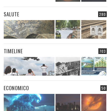
SALUTE
280
TIMELINE
703
ECONOMICO
50