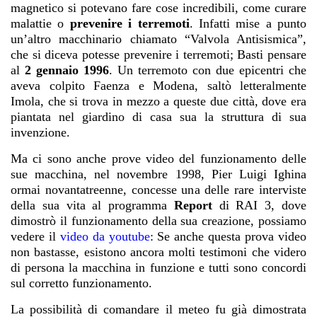
magnetico si potevano fare cose incredibili, come curare
malattie o
prevenire i terremoti
. Infatti mise a punto
un’altro macchinario chiamato “Valvola Antisismica”,
che si diceva potesse prevenire i terremoti; Basti pensare
al
2 gennaio 1996
. Un terremoto con due epicentri che
aveva colpito Faenza e Modena, saltò letteralmente
Imola, che si trova in mezzo a queste due città, dove era
piantata nel giardino di casa sua la struttura di sua
invenzione.
Ma ci sono anche prove video del funzionamento delle
sue macchina, nel novembre 1998, Pier Luigi Ighina
ormai novantatreenne, concesse una delle rare interviste
della sua vita al programma
Report
di RAI 3, dove
dimostrò il funzionamento della sua creazione, possiamo
vedere il
video da youtube
:
Se anche questa prova video
non bastasse, esistono ancora molti testimoni che videro
di persona la macchina in funzione e tutti sono concordi
sul corretto funzionamento.
La possibilità di comandare il meteo fu già dimostrata