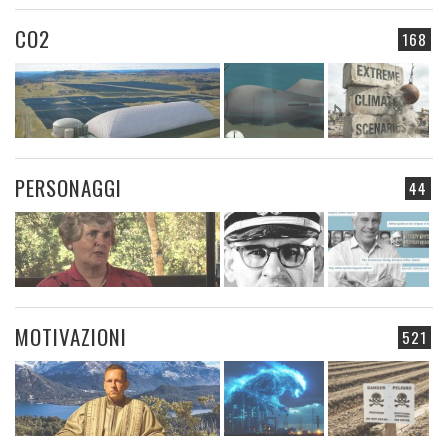
CO2
168
PERSONAGGI
44
MOTIVAZIONI
521