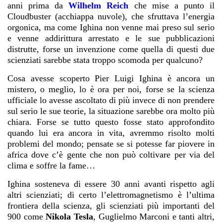
anni prima da
Wilhelm Reich
che mise a punto il
Cloudbuster
(acchiappa nuvole), che sfruttava l’energia
orgonica, ma come Ighina non venne mai preso sul serio
e venne addirittura arrestato e le sue pubblicazioni
distrutte, forse un invenzione come quella di questi due
scienziati sarebbe stata troppo scomoda per qualcuno?
Cosa avesse scoperto Pier Luigi Ighina è ancora un
mistero, o meglio, lo è ora per noi, forse se la scienza
ufficiale lo avesse ascoltato di più invece di non prendere
sul serio le sue teorie, la situazione sarebbe ora molto più
chiara. Forse se tutto questo fosse stato approfondito
quando lui era ancora in vita, avremmo risolto molti
problemi del mondo; pensate se si potesse far piovere in
africa dove c’è gente che non può coltivare per via del
clima e soffre la fame…
Ighina sosteneva di essere 30 anni avanti rispetto agli
altri scienziati; di certo l’elettromagnetismo è l’ultima
frontiera della scienza, gli scienziati più importanti del
900 come
Nikola Tesla
, Guglielmo Marconi e tanti altri,