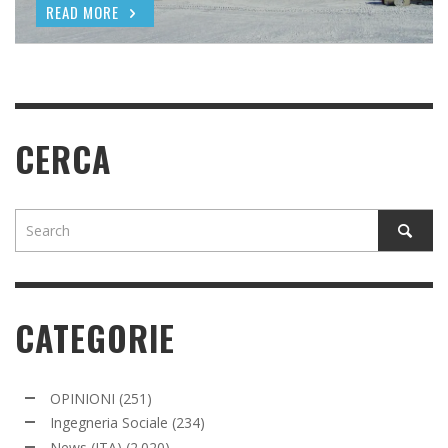
READ MORE
READ MORE
CERCA
CATEGORIE
OPINIONI
(251)
Ingegneria Sociale
(234)
News (ITA)
(2.020)