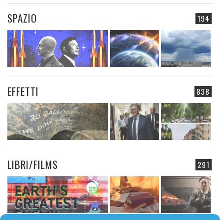
SPAZIO
194
EFFETTI
838
LIBRI/FILMS
291