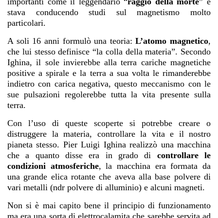
importanti come il leggendario “
raggio della morte
” e
stava conducendo studi sul magnetismo molto
particolari.
A soli 16 anni formulò una teoria:
L’atomo magnetico
,
che lui stesso definisce “la colla della materia”. Secondo
Ighina, il sole invierebbe alla terra cariche magnetiche
positive a spirale e la terra a sua volta le rimanderebbe
indietro con carica negativa, questo meccanismo con le
sue pulsazioni regolerebbe tutta la vita presente sulla
terra.
Con l’uso di queste scoperte si potrebbe creare o
distruggere la materia, controllare la vita e il nostro
pianeta stesso. Pier Luigi Ighina realizzò una macchina
che a quanto disse era in grado di
controllare le
condizioni atmosferiche
, la macchina era formata da
una grande elica rotante che aveva alla base polvere di
vari metalli (ndr polvere di alluminio) e alcuni magneti.
Non si è mai capito bene il principio di funzionamento
ma era una sorta di elettrocalamita che sarebbe servita ad