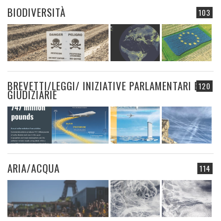
BIODIVERSITÀ
103
BREVETTI/LEGGI/ INIZIATIVE PARLAMENTARI E
120
GIUDIZIARIE
ARIA/ACQUA
114