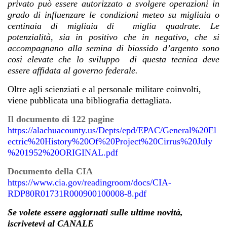
privato può essere autorizzato a svolgere operazioni in
grado di influenzare le condizioni meteo su migliaia o
centinaia di migliaia di miglia quadrate. Le
potenzialità, sia in positivo che in negativo, che si
accompagnano alla semina di biossido d’argento sono
così elevate che lo sviluppo di questa tecnica deve
essere affidata al governo federale.
Oltre agli scienziati e al personale militare coinvolti,
viene pubblicata una bibliografia dettagliata.
Il documento di 122 pagine
https://alachuacounty.us/Depts/epd/EPAC/General%20El
ectric%20History%20Of%20Project%20Cirrus%20July
%201952%20ORIGINAL.pdf
Documento della CIA
https://www.cia.gov/readingroom/docs/CIA-
RDP80R01731R000900100008-8.pdf
Se volete essere aggiornati sulle ultime novità,
iscrivetevi al CANALE