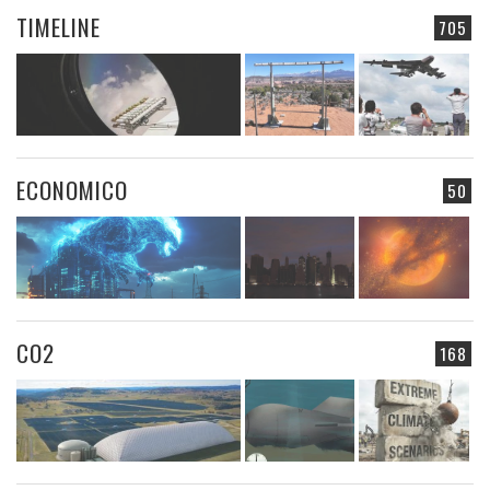
TIMELINE
705
ECONOMICO
50
CO2
168