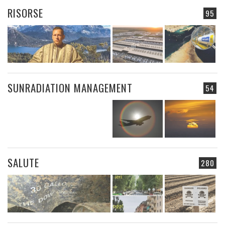
RISORSE
95
SUNRADIATION MANAGEMENT
54
SALUTE
280