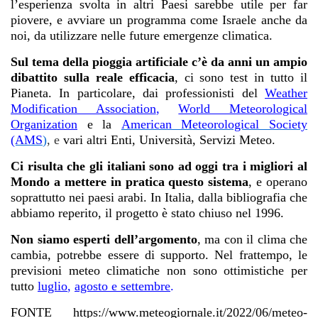
l’esperienza svolta in altri Paesi sarebbe utile per far
piovere, e avviare un programma come Israele anche da
noi, da utilizzare nelle future emergenze climatica.
Sul tema della pioggia artificiale c’è da anni un ampio
dibattito sulla reale efficacia
, ci sono test in tutto il
Pianeta. In particolare, dai professionisti del
Weather
Modification Association
,
World Meteorological
Organization
e la
American Meteorological Society
(AMS
)
, e
vari altri Enti, Università, Servizi Meteo.
Ci risulta che gli italiani sono ad oggi tra i migliori al
Mondo a mettere in pratica questo sistema
, e operano
soprattutto nei paesi arabi. In Italia, dalla bibliografia che
abbiamo reperito, il progetto è stato chiuso nel 1996.
Non siamo esperti dell’argomento
, ma con il clima che
cambia, potrebbe essere di supporto. Nel frattempo, le
previsioni meteo climatiche non sono ottimistiche per
tutto
luglio
,
agosto e settembre
.
FONTE https://www.meteogiornale.it/2022/06/meteo-