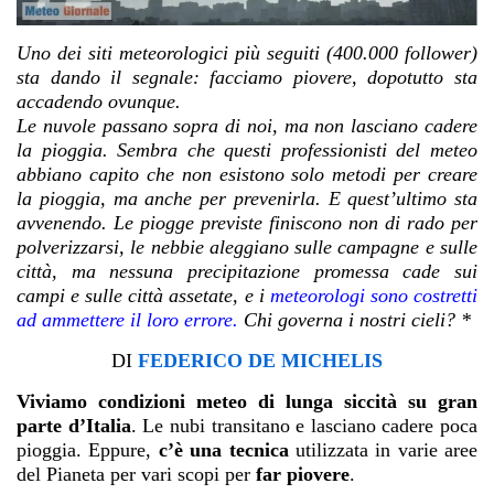
Uno dei siti meteorologici più seguiti (400.000 follower)
sta dando il segnale: facciamo piovere, dopotutto sta
accadendo ovunque.
Le nuvole passano sopra di noi, ma non lasciano cadere
la pioggia. Sembra che questi professionisti del meteo
abbiano capito che non esistono solo metodi per creare
la pioggia, ma anche per prevenirla. E quest’ultimo sta
avvenendo. Le piogge previste finiscono non di rado per
polverizzarsi, le nebbie aleggiano sulle campagne e sulle
città, ma nessuna precipitazione promessa cade sui
campi e sulle città assetate, e i
meteorologi sono costretti
ad ammettere il loro errore.
Chi governa i nostri cieli? *
DI
FEDERICO DE MICHELIS
Viviamo condizioni meteo di lunga siccità su gran
parte d’Italia
. Le nubi transitano e lasciano cadere poca
pioggia. Eppure,
c’è una tecnica
utilizzata in varie aree
del Pianeta per vari scopi per
far piovere
.