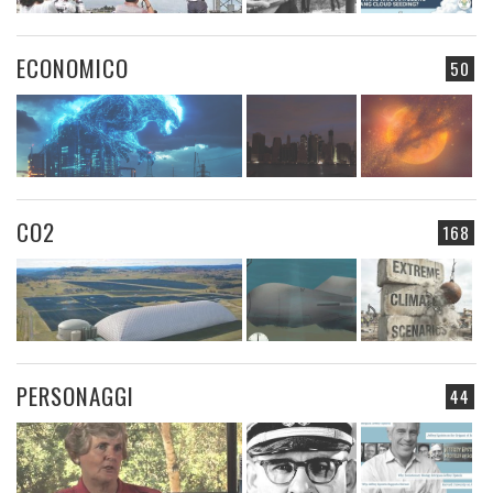
ECONOMICO
50
CO2
168
PERSONAGGI
44