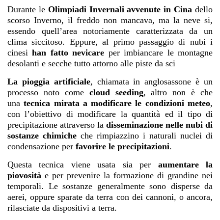
Durante le
Olimpiadi Invernali avvenute in Cina
dello
scorso Inverno, il freddo non mancava, ma la neve si,
essendo quell’area notoriamente caratterizzata da un
clima siccitoso. Eppure, al primo passaggio di nubi i
cinesi
han fatto nevicare
per imbiancare le montagne
desolanti e secche tutto attorno alle piste da sci
La pioggia artificiale
, chiamata in anglosassone è un
processo noto come
cloud seeding
, altro non è che
una
tecnica mirata a modificare le condizioni meteo
,
con l’obiettivo di modificare la quantità ed il tipo di
precipitazione attraverso la
disseminazione nelle nubi di
sostanze chimiche
che rimpiazzino i naturali nuclei di
condensazione per
favorire le precipitazioni
.
Questa tecnica viene usata sia per
aumentare la
piovosità
e per prevenire la formazione di grandine nei
temporali. Le sostanze generalmente sono disperse da
aerei, oppure sparate da terra con dei cannoni, o ancora,
rilasciate da dispositivi a terra.