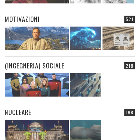
MOTIVAZIONI
521
(INGEGNERIA) SOCIALE
218
NUCLEARE
198