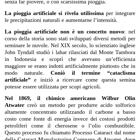
senza far piovere, o con scarsissima pioggia.
La pioggia artificiale si rivela utilissima
per integrare
le precipitazioni naturali e aumentarne l’intensità.
La pioggia artificiale non è un concetto nuovo
: nel
corso della storia sono stati sviluppati diversi metodi per
seminare le nuvole. Nel XIX secolo, lo scienziato inglese
John Tyndall studiò i lahar rilasciati dal Monte Tambora
in Indonesia e scoprì che avevano un’efficienza
maggiore se erano indotti artificialmente piuttosto che in
modo naturale.
Coniò il termine “cataclisma
artificiale”
e iniziò a ricercare come questa semina
potesse essere utilizzata per scopi agricoli.
Nel 1869, il chimico americano Wilbur Olin
Atwater
creò un metodo per produrre acido solforico
altamente concentrato utilizzando il carbone a basso
costo come fonte di energia invece dei costosi prodotti
petroliferi come il cherosene o l’olio combustibile.
Questo processo fu chiamato Processo Cataract dal nome
della Cataract Manufacturing Company di Atwater, dove