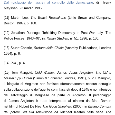
Dal riciclaggio dei fascisti al controllo delle democrazie
, di Thierry
Meyssan, 22 marzo 1995.
[11] Martin Lee,
The Beast Reawakens
(Little Brown and Company,
Boston, 1997), p. 100.
[12] Jonathan Dunnage, “Inhibiting Democracy in Post-War Italy: The
Police Forces, 1943–48”, in:
Italian Studies
, n° 51, 1996, p. 180.
[13] Stuart Christie,
Stefano delle Chiaie
(Anarchy Publications, Londres
1984), p. 6.
[14]
Ibid
., p. 4.
[15] Tom Mangold,
Cold Warrior: James Jesus Angleton; The CIA’s
Master Spy Hunter
(Simon & Schuster, Londres, 1991), p. 20. Mangold,
il biografo di Angleton non fornisce sfortunatamente nessun dettaglio
sulla collaborazione dell’agente con i fascisti dopo il 1945 e non riferisce
del salvataggio di Borghese da parte di Angleton. Il personaggio
di James Angleton è stato interpretato al cinema da Matt Damon
nel film di Robert De Niro
The Good Shepherd
(2006), in italiano
L’ombra
del potere, ed alla televisione da
Michael Keaton nella serie
The