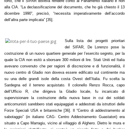
torto, che il SIFAR doveva rendere conto al Parlamento italiano e non
alla CIA. “La declassificazione del documento, che ho già chiesto il 13
dicembre 1990”, precisò, “necessita imperativamente dell’accordo
dell’altra parte implicata” [35].
Sulla lista dei progetti prioritari
del SIFAR, De Lorenzo pose la
costruzione di un nuovo quartiere generale per l’esercito segreto, per la
quale la CIA non esitò a sborsare 300 milioni di lire. Stati Uniti ed Italia
avevano convenuto che per ragioni di discrezione e di funzionalità, il
nuovo centro di Gladio non doveva essere edificato sul continente ma
su una delle grandi isole della costa Ovest dell’Italia. Fu scelta la
Sardegna ed il terreno acquistato. Il colonello Renzo Rocca, capo
dell’Ufficio R, che dirigeva la Gladio locale, fu incaricato di
supervisionare la costruzione della nuova base in cui dei soldati
anticomunisti sarebbero stati equipaggiati e addestrati da istruttori delle
Forze Speciali USA e britanniche [36]. Il “Centro di addestramento al
sabotaggio” (in italiano CAG- Centro Addestramento Guastatori) era
situato a Capo Marragiu, vicino al villaggio di Alghero. Dietro le mura e