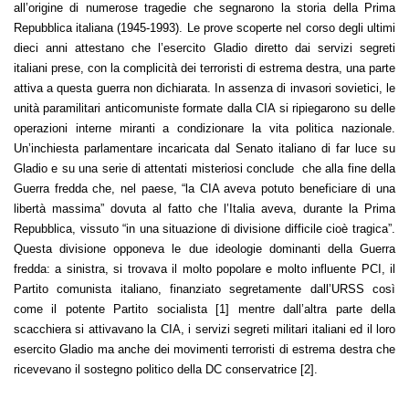
all’origine di numerose tragedie che segnarono la storia della Prima
Repubblica italiana (1945-1993). Le prove scoperte nel corso degli ultimi
dieci anni attestano che l’esercito Gladio diretto dai servizi segreti
italiani prese, con la complicità dei terroristi di estrema destra, una parte
attiva a questa guerra non dichiarata. In assenza di invasori sovietici, le
unità paramilitari anticomuniste formate dalla CIA si ripiegarono su delle
operazioni interne miranti a condizionare la vita politica nazionale.
Un’inchiesta parlamentare incaricata dal Senato italiano di far luce su
Gladio e su una serie di attentati misteriosi conclude che alla fine della
Guerra fredda che, nel paese, “la CIA aveva potuto beneficiare di una
libertà massima” dovuta al fatto che l’Italia aveva, durante la Prima
Repubblica, vissuto “in una situazione di divisione difficile cioè tragica”.
Questa divisione opponeva le due ideologie dominanti della Guerra
fredda: a sinistra, si trovava il molto popolare e molto influente PCI, il
Partito comunista italiano, finanziato segretamente dall’URSS così
come il potente Partito socialista [1] mentre dall’altra parte della
scacchiera si attivavano la CIA, i servizi segreti militari italiani ed il loro
esercito Gladio ma anche dei movimenti terroristi di estrema destra che
ricevevano il sostegno politico della DC conservatrice [2].