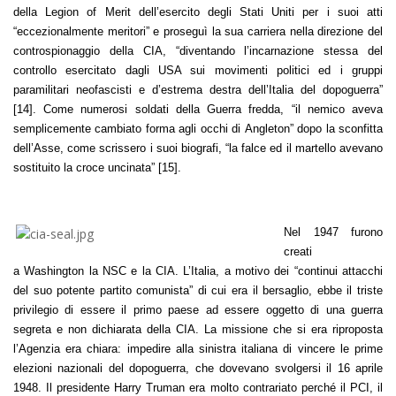
della Legion of Merit dell’esercito degli Stati Uniti per i suoi atti
“eccezionalmente meritori” e proseguì la sua carriera nella direzione del
controspionaggio della CIA, “diventando l’incarnazione stessa del
controllo esercitato dagli USA sui movimenti politici ed i gruppi
paramilitari neofascisti e d’estrema destra dell’Italia del dopoguerra”
[14]. Come numerosi soldati della Guerra fredda, “il nemico aveva
semplicemente cambiato forma agli occhi di Angleton” dopo la sconfitta
dell’Asse, come scrissero i suoi biografi, “la falce ed il martello avevano
sostituito la croce uncinata” [15].
Nel 1947 furono
creati
a Washington la NSC e la CIA. L’Italia, a motivo dei “continui attacchi
del suo potente partito comunista” di cui era il bersaglio, ebbe il triste
privilegio di essere il primo paese ad essere oggetto di una guerra
segreta e non dichiarata della CIA. La missione che si era riproposta
l’Agenzia era chiara: impedire alla sinistra italiana di vincere le prime
elezioni nazionali del dopoguerra, che dovevano svolgersi il 16 aprile
1948. Il presidente Harry Truman era molto contrariato perché il PCI, il