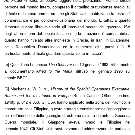
Americani in Italia
. Si poteva leggere nella prefazione: “Per numerose
persone nel mondo intero, compreso il cittadino statunitense medio, fu
difficile e doloroso ammettere che gli Stati Uniti costituivano la forza più
conservatrice e più controrivoluzionaria del mondo. È tuttavia quanto
dimostra questo libro rivelando gli interventi segreti del governo USA
negli affari interni del popolo italiano (…) la situazione è comparabile a
quanto hanno rivelato altre inchieste in Grecia, in Iran, in Guatemale,
nella Repubblica Domenicana ed in numerosi altri paesi (…). È
particolarmente difficile guardare questa verità in faccia”.
[5] Quotidiano britannico
The Observer
del 10 gennaio 1993. Riferimento
al documentario
Allied to the Mafia
, diffuso nel gennaio 1993 sul
canale BBC2.
[6] Mackenzie, W. J. M.,
History of the Special Operations Executive:
Britain and the resistance in Europe
(British Cabinet Office, Londres,
1948), p. 842 e 853. Gli USA hanno applicato nella zona del Pacifico, e
soprattutto nelle Filippine, questa strategia consistente nell’appoggiare e
poi nell’indebolire delle guerriglie di estrema sinistra durante la Seconda
Guerra mondiale. Il Giappone aveva invaso le Filippine nel
gennaio 1942. Gli Stati Uniti sostenevano ed addestravano dei partigiani