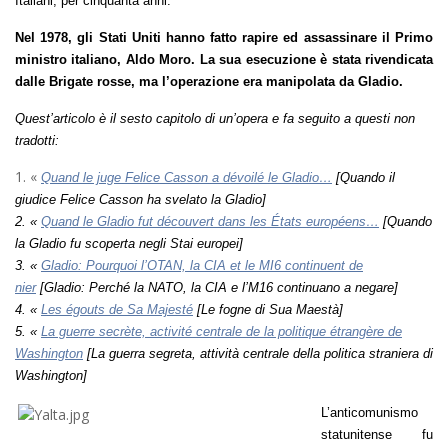
Italiani, per cinquanta anni.
Nel 1978, gli Stati Uniti hanno fatto rapire ed assassinare il Primo
ministro italiano, Aldo Moro. La sua esecuzione è stata rivendicata
dalle Brigate rosse, ma l’operazione era manipolata da Gladio.
Quest’articolo è il sesto capitolo di un’opera e fa seguito a questi non
tradotti:
1. «
Quand le juge Felice Casson a dévoilé le Gladio…
[Quando il
giudice Felice Casson ha svelato la Gladio]
2. «
Quand le Gladio fut découvert dans les États européens…
[Quando
la Gladio fu scoperta negli Stai europei]
3. «
Gladio: Pourquoi l’OTAN, la CIA et le MI6 continuent de
nier
[Gladio: Perché la NATO, la CIA e l’M16 continuano a negare]
4. «
Les égouts de Sa Majesté
[Le fogne di Sua Maestà]
5. «
La guerre secrète, activité centrale de la politique étrangère de
Washington
[La guerra segreta, attività centrale della politica straniera di
Washington]
L’anticomunismo
statunitense fu