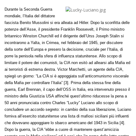
Durante la Seconda Guerra
mondiale, l’Italia del dittatore
fascista Benito Mussolini si era alleata ad Hitler. Dopo la sconfitta delle
potenze dell’Asse, il presidente Franklin Roosevelt, il Primo ministro
britannico Winston Churchill ed il dirigente dell’Urss Joseph Stalin si
incontrarono a Yalta, in Crimea, nel febbraio del 1945, per discutere
della sorte dell’Europa e presero la decisione, cruciale per l’Italia, di
porre la penisola nella sfera di influenza statunitense. Allo scopo di
limitare il potere dei comunisti, la CIA non esitò ad allearsi alla Mafia ed
ai terroristi di estrema destra. Victor Marchetti, un agente della CIA,
spiegò un giorno: “La CIA si è appoggiata sull’anticomunismo viscerale
della Mafia per controllare l’Italia” [3]. Prima della stessa fine della
guerra, Earl Brennan, il capo dell’OSS in Italia, era intervenuto presso il
ministro della Giustizia USA affinché quest’ultimo riducesse la pena a
50 anni pronunciata contro Charles “Lucky” Luciano allo scopo di
concludere un accordo segreto: in cambio della sua liberazione, Luciano
forniva all’esercito statunitense una lista di mafiosi siciliani più influenti
che dovevano appoggiare lo sbarco americano del 1943 in Sicilia [4].
Dopo la guerra, la CIA “ebbe a cuore di mantenere quest’amicizia