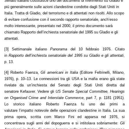
Senato italiano costituisce uno dei documenti di riferimento su Gladio e
più generalmente sulle azioni clandestine condotte dagli Stati Uniti in
Italia. Tratta di Gladio, del terrorismo e di attentati non risolti. Allo scopo
di evitare confusione con il secondo rapporto senatoriale, anch’esso
molto interessante, presentato nel 2000, il primo documento sarà
chiamato Rapporto dell’inchiesta senatoriale del 1995 su Gladio e gli
attentati.
[3] Settimanale italiano
Panorama
del 10 febbraio 1976. Citato
in
Rapporto dell’inchiesta senatoriale del 1995 su Gladio e gli attentati
,
p. 13.
[4] Roberto Faenza,
Gli americani in Italia
(Editore Feltrinelli, Milano,
1976), p. 10–13. Le connessioni tra gli USA e la mafia erano già state
rivelate da un’inchiesta del Senato degli Stati Uniti diretta dal
senatore Kefauver. Vedere gli
US Senate Special Committee, Hearings
on Organised Crime and Interstate Commerce
, part 7, p. 1181 (1951).
Lo storico italiano Roberto Faenza fu uno dei primi a
valutare l’impatto notevole delle operazioni clandestine in Italia. La sua
prima opera, scritta com Marco Fini ed apparsa nel 1976, si
concentrava sugli anni del dopoguerra e si intitolava sobriamente:
Gli