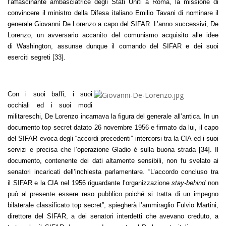
l’affascinante ambasciatrice degli Stati Uniti a Roma, la missione di
convincere il ministro della Difesa italiano Emilio Tavani di nominare il
generale Giovanni De Lorenzo a capo del SIFAR. L’anno successivi, De
Lorenzo, un avversario accanito del comunismo acquisito alle idee
di Washington, assunse dunque il comando del SIFAR e dei suoi
eserciti segreti [33].
Con i suoi baffi, i suoi
occhiali ed i suoi modi
militareschi, De Lorenzo incarnava la figura del generale all’antica. In un
documento top secret datato 26 novembre 1956 e firmato da lui, il capo
del SIFAR evoca degli “accordi precedenti” intercorsi tra la CIA ed i suoi
servizi e precisa che l’operazione Gladio è sulla buona strada [34]. Il
documento, contenente dei dati altamente sensibili, non fu svelato ai
senatori incaricati dell’inchiesta parlamentare. “L’accordo concluso tra
il SIFAR e la CIA nel 1956 riguardante l’organizzazione
stay-behind
non
può al presente essere reso pubblico poiché si tratta di un impegno
bilaterale classificato top secret”, spiegherà l’ammiraglio Fulvio Martini,
direttore del SIFAR, a dei senatori interdetti che avevano creduto, a