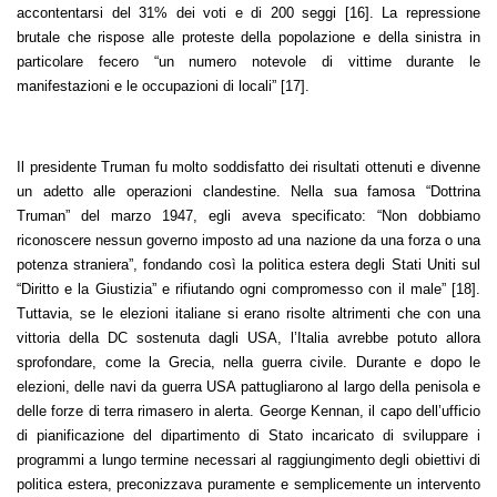
accontentarsi del 31% dei voti e di 200 seggi [16]. La repressione
brutale che rispose alle proteste della popolazione e della sinistra in
particolare fecero “un numero notevole di vittime durante le
manifestazioni e le occupazioni di locali” [17].
Il presidente Truman fu molto soddisfatto dei risultati ottenuti e divenne
un adetto alle operazioni clandestine. Nella sua famosa “Dottrina
Truman” del marzo 1947, egli aveva specificato: “Non dobbiamo
riconoscere nessun governo imposto ad una nazione da una forza o una
potenza straniera”, fondando così la politica estera degli Stati Uniti sul
“Diritto e la Giustizia” e rifiutando ogni compromesso con il male” [18].
Tuttavia, se le elezioni italiane si erano risolte altrimenti che con una
vittoria della DC sostenuta dagli USA, l’Italia avrebbe potuto allora
sprofondare, come la Grecia, nella guerra civile. Durante e dopo le
elezioni, delle navi da guerra USA pattugliarono al largo della penisola e
delle forze di terra rimasero in alerta. George Kennan, il capo dell’ufficio
di pianificazione del dipartimento di Stato incaricato di sviluppare i
programmi a lungo termine necessari al raggiungimento degli obiettivi di
politica estera, preconizzava puramente e semplicemente un intervento