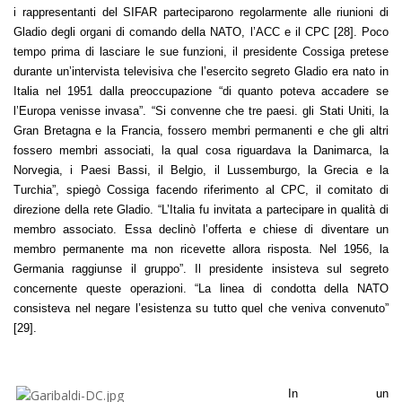
i rappresentanti del SIFAR parteciparono regolarmente alle riunioni di
Gladio degli organi di comando della NATO, l’ACC e il CPC [28]. Poco
tempo prima di lasciare le sue funzioni, il presidente Cossiga pretese
durante un’intervista televisiva che l’esercito segreto Gladio era nato in
Italia nel 1951 dalla preoccupazione “di quanto poteva accadere se
l’Europa venisse invasa”. “Si convenne che tre paesi. gli Stati Uniti, la
Gran Bretagna e la Francia, fossero membri permanenti e che gli altri
fossero membri associati, la qual cosa riguardava la Danimarca, la
Norvegia, i Paesi Bassi, il Belgio, il Lussemburgo, la Grecia e la
Turchia”, spiegò Cossiga facendo riferimento al CPC, il comitato di
direzione della rete Gladio. “L’Italia fu invitata a partecipare in qualità di
membro associato. Essa declinò l’offerta e chiese di diventare un
membro permanente ma non ricevette allora risposta. Nel 1956, la
Germania raggiunse il gruppo”. Il presidente insisteva sul segreto
concernente queste operazioni. “La linea di condotta della NATO
consisteva nel negare l’esistenza su tutto quel che veniva convenuto”
[29].
In un