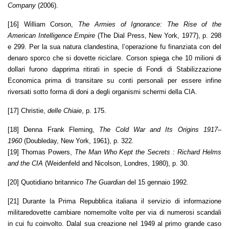
Company
(2006).
[16] William Corson,
The Armies of Ignorance: The Rise of the
American Intelligence Empire
(The Dial Press, New York, 1977), p. 298
e 299. Per la sua natura clandestina, l’operazione fu finanziata con del
denaro sporco che si dovette riciclare. Corson spiega che 10 milioni di
dollari furono dapprima ritirati in specie di Fondi di Stabilizzazione
Economica prima di transitare su conti personali per essere infine
riversati sotto forma di doni a degli organismi schermi della CIA.
[17] Christie,
delle Chiaie
, p. 175.
[18] Denna Frank Fleming,
The Cold War and Its Origins 1917–
1960
(Doubleday, New York, 1961), p. 322.
[19] Thomas Powers,
The Man Who Kept the Secrets : Richard Helms
and the CIA
(Weidenfeld and Nicolson, Londres, 1980), p. 30.
[20] Quotidiano britannico
The Guardian
del 15 gennaio 1992.
[21] Durante la Prima Repubblica italiana il servizio di informazione
militaredovette cambiare nomemolte volte per via di numerosi scandali
in cui fu coinvolto. Dalal sua creazione nel 1949 al primo grande caso