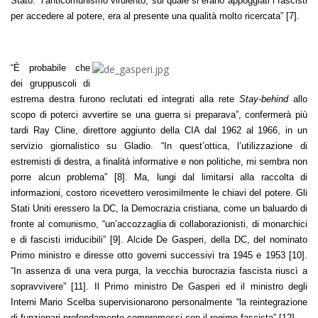
Stato. “l’anticomunismo virulento, sul quale si erano appoggiati i fascisti
per accedere al potere, era al presente una qualità molto ricercata” [7].
“È probabile che
dei gruppuscoli di
estrema destra furono reclutati ed integrati alla rete
Stay-behind
allo
scopo di poterci avvertire se una guerra si preparava”, confermerà più
tardi Ray Cline, direttore aggiunto della CIA dal 1962 al 1966, in un
servizio giornalistico su Gladio. “In quest’ottica, l’utilizzazione di
estremisti di destra, a finalità informative e non politiche, mi sembra non
porre alcun problema” [8]. Ma, lungi dal limitarsi alla raccolta di
informazioni, costoro ricevettero verosimilmente le chiavi del potere. Gli
Stati Uniti eressero la DC, la Democrazia cristiana, come un baluardo di
fronte al comunismo, “un’accozzaglia di collaborazionisti, di monarchici
e di fascisti irriducibili” [9]. Alcide De Gasperi, della DC, del nominato
Primo ministro e diresse otto governi successivi tra 1945 e 1953 [10].
“In assenza di una vera purga, la vecchia burocrazia fascista riuscì a
sopravvivere” [11]. Il Primo ministro De Gasperi ed il ministro degli
Interni Mario Scelba supervisionarono personalmente “la reintegrazione
di funzionari profondamente compromessi con il regime fascista” [12].