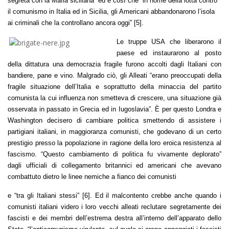
segreta con la Mafia siciliana” ed è così che “in nome della lotta contro
il comunismo in Italia ed in Sicilia, gli Americani abbandonarono l’isola
ai criminali che la controllano ancora oggi” [5].
Le truppe USA che liberarono il
paese ed instaurarono al posto
della dittatura una democrazia fragile furono accolti dagli Italiani con
bandiere, pane e vino. Malgrado ciò, gli Alleati “erano preoccupati della
fragile situazione dell’Italia e soprattutto della minaccia del partito
comunista la cui influenza non smetteva di crescere, una situazione già
osservata in passato in Grecia ed in Iugoslavia”. È per questo Londra e
Washington decisero di cambiare politica smettendo di assistere i
partigiani italiani, in maggioranza comunisti, che godevano di un certo
prestigio presso la popolazione in ragione della loro eroica resistenza al
fascismo. “Questo cambiamento di politica fu vivamente deplorato”
dagli ufficiali di collegamento britannici ed americani che avevano
combattuto dietro le linee nemiche a fianco dei comunisti
e “tra gli Italiani stessi” [6]. Ed il malcontento crebbe anche quando i
comunisti italiani videro i loro vecchi alleati reclutare segretamente dei
fascisti e dei membri dell’estrema destra all’interno dell’apparato dello