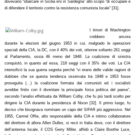
dovevano “sbarcare in Sicilia e/o in Sardegna” allo scopo “di occupare e
di difendere il territorio contro la resistenza comunista locale” [31].
I timori di Washington
crebbero ancora
durante le elezioni del giugno 1953 in cui, malgrado le operazioni
speciali della CIA, la DC, con il 40% dei voti, ottenne soltanto 261 seggi
al Parlamento, ossia 46 meno del 1948. La coalizione di sinistra
conquistò, in quanto ad essa, 218 seggi con il 35% dei voti. La CIA
intensificò la sua guerra segreta perché “vi erano delle valide ragioni di
dubitare che se questa tendenza osservata tra 1948 e 1953 fosse
proseguita (…) la coalizione formata dai comunisti ed i socialisti
avrebbe finito con il diventare la principale forza politica del paese”,
secondo l’analisi effettuata da William Colby, che fu più tardi scelto per
dirigere la CIA durante la presidenza di Nixon [32]. Il primo luogo, fu
deciso che bisognava nominare un capo del SIFAR più aggressivo. Nel
1955, Carmel Offie, alto responsabile della CIA e intimo collaboratore
del direttore di allora Allen Dulles, si recò in Italia dove, con il direttore
dell’antenna locale, il COS Gerry Miller, affidò a Claire Boothe Luce,