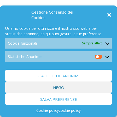
1981–
Gestione Consenso dei
generale Nino Lugaresi
SISMI
1984
Cookies
Usiamo cookie per ottimizzare il nostro sito web e per
1984–
ammiraglio Fulvio Martini
SISMI
statistiche anonime, da qui puoi gestire le tue preferenze
1991
Cookie funzionali
Sempre attivo
Sergio Luccarini
1991
SISMI
Statistiche Anonime
Statistic
1991–
generale Luigi Ramponi
SISMI
Anonim
1992
STATISTICHE ANONIME
1992–
generale Cesare Pucci
SISMI
1993
NEGO
1994-
SALVA PREFERENZE
generale Sergio Siracusa
SISMI
1996
Cookie policy
cookie policy
1996-