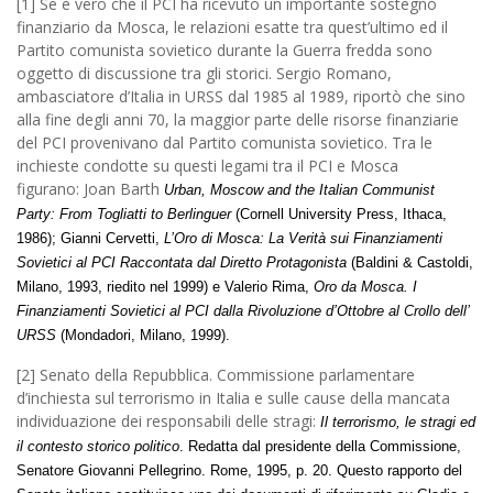
[1] Se è vero che il PCI ha ricevuto un importante sostegno
finanziario da Mosca, le relazioni esatte tra quest’ultimo ed il
Partito comunista sovietico durante la Guerra fredda sono
oggetto di discussione tra gli storici. Sergio Romano,
ambasciatore d’Italia in URSS dal 1985 al 1989, riportò che sino
alla fine degli anni 70, la maggior parte delle risorse finanziarie
del PCI provenivano dal Partito comunista sovietico. Tra le
inchieste condotte su questi legami tra il PCI e Mosca
figurano: Joan Barth
Urban, Moscow and the Italian Communist
Party: From Togliatti to Berlinguer
(Cornell University Press, Ithaca,
1986); Gianni Cervetti,
L’Oro di Mosca: La Verità sui Finanziamenti
Sovietici al PCI Raccontata dal Diretto Protagonista
(Baldini & Castoldi,
Milano, 1993, riedito nel 1999) e Valerio Rima,
Oro da Mosca. I
Finanziamenti Sovietici al PCI dalla Rivoluzione d’Ottobre al Crollo dell’
URSS
(Mondadori, Milano, 1999).
[2] Senato della Repubblica. Commissione parlamentare
d’inchiesta sul terrorismo in Italia e sulle cause della mancata
individuazione dei responsabili delle stragi:
Il terrorismo, le stragi ed
il contesto storico politico
. Redatta dal presidente della Commissione,
Senatore Giovanni Pellegrino. Rome, 1995, p. 20. Questo rapporto del