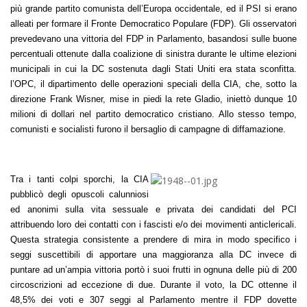
più grande partito comunista dell’Europa occidentale, ed il PSI si erano
alleati per formare il Fronte Democratico Populare (FDP). Gli osservatori
prevedevano una vittoria del FDP in Parlamento, basandosi sulle buone
percentuali ottenute dalla coalizione di sinistra durante le ultime elezioni
municipali in cui la DC sostenuta dagli Stati Uniti era stata sconfitta.
l’OPC, il dipartimento delle operazioni speciali della CIA, che, sotto la
direzione Frank Wisner, mise in piedi la rete Gladio, iniettò dunque 10
milioni di dollari nel partito democratico cristiano. Allo stesso tempo,
comunisti e socialisti furono il bersaglio di campagne di diffamazione.
Tra i tanti colpi sporchi, la CIA
pubblicò degli opuscoli calunniosi
ed anonimi sulla vita sessuale e privata dei candidati del PCI
attribuendo loro dei contatti con i fascisti e/o dei movimenti anticlericali.
Questa strategia consistente a prendere di mira in modo specifico i
seggi suscettibili di apportare una maggioranza alla DC invece di
puntare ad un’ampia vittoria portò i suoi frutti in ognuna delle più di 200
circoscrizioni ad eccezione di due. Durante il voto, la DC ottenne il
48,5% dei voti e 307 seggi al Parlamento mentre il FDP dovette