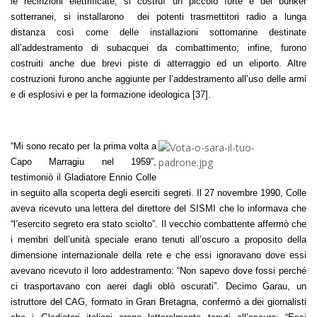
le recinzioni elettrificate, si costruì un piccolo forte e dei bunker
sotterranei, si installarono dei potenti trasmettitori radio a lunga
distanza così come delle installazioni sottomarine destinate
all’addestramento di subacquei da combattimento; infine, furono
costruiti anche due brevi piste di atterraggio ed un eliporto. Altre
costruzioni furono anche aggiunte per l’addestramento all’uso delle armi
e di esplosivi e per la formazione ideologica [37].
“Mi sono recato per la prima volta a
Capo Marragiu nel 1959”,
testimoniò il Gladiatore Ennio Colle
in seguito alla scoperta degli eserciti segreti. Il 27 novembre 1990, Colle
aveva ricevuto una lettera del direttore del SISMI che lo informava che
“l’esercito segreto era stato sciolto”. Il vecchio combattente affermò che
i membri dell’unità speciale erano tenuti all’oscuro a proposito della
dimensione internazionale della rete e che essi ignoravano dove essi
avevano ricevuto il loro addestramento: “Non sapevo dove fossi perché
ci trasportavano con aerei dagli oblò oscurati”. Decimo Garau, un
istruttore del CAG, formato in Gran Bretagna, confermò a dei giornalisti