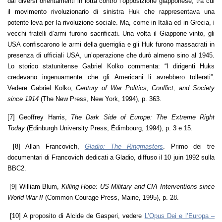
dai diversi orientamenti in lotta contro l’opposizione giapponese, tra cui
il movimento rivoluzionario di sinistra Huk che rappresentava una
potente leva per la rivoluzione sociale. Ma, come in Italia ed in Grecia, i
vecchi fratelli d’armi furono sacrificati. Una volta il Giappone vinto, gli
USA confiscarono le armi della guerriglia e gli Huk furono massacrati in
presenza di ufficiali USA, un’operazione che durò almeno sino al 1945.
Lo storico statunitense Gabriel Kolko commenta: “I dirigenti Huks
credevano ingenuamente che gli Americani li avrebbero tollerati”.
Vedere Gabriel Kolko,
Century of War Politics, Conflict, and Society
since 1914
(The New Press, New York, 1994), p. 363.
[7] Geoffrey Harris,
The Dark Side of Europe: The Extreme Right
Today
(Edinburgh University Press, Édimbourg, 1994), p. 3 e 15.
[8] Allan Francovich,
Gladio: The Ringmasters
. Primo dei tre
documentari di Francovich dedicati a Gladio, diffuso il 10 juin 1992 sulla
BBC2.
[9] William Blum,
Killing Hope: US Military and CIA Interventions since
World War II
(Common Courage Press, Maine, 1995), p. 28.
[10] A proposito di Alcide de Gasperi, vedere
L’Opus Dei e l’Europa –