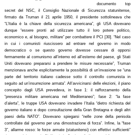
documento top
secret del NSC, il Consiglio Nazionale di Sicurezza statunitense,
firmato da Truman il 21 aprile 1950, il presidente sottolineava che
“L’Italia è la chiave della sicurezza americana”, gli USA dovevano
dunque “essere pronti ad utilizzare tutto il loro potere politico,
economico e, al bisogno, militare” per combattere il PCI [30]. “Nel caso
in cui i comunisti riuscissero ad entrare nel governo in modo
democratico o se questo governo dovesse cessare di opporsi
fermamente al comunismo all’interno ed all’esterno del paese, gli Stati
Uniti dovevano prepararsi a prendere le misure necessarie”, Truman
menzionava anche esplicitamente la possibilità di un’invasione se “una
parte del territorio italiano cadesse sotto il controllo comunista in
seguito ad un’insurrezione armata”. All’avvicinarsi delle elezioni, il piano
concepito dagli USA prevedeva, in fase 1: il rafforzamento della
“presenza militare americana nel Mediterraneo”; fase 2: “la fase
d’alerta”, le truppe USA dovevano invadere l’Italia “dietro richiesta del
governo italiano e dopo consultazione della Gran Bretagna e degli altri
paesi della NATO”. Dovevano spiegarsi “nelle zone della penisola
controllate dal governo per una dimostrazione di forza”. Infine, la “fase
3″, allarme rosso: le forze armate (statunitensi) con effettivi sufficienti”