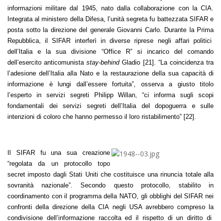
informazioni militare dal 1945, nato dalla collaborazione con la CIA.
Integrata al ministero della Difesa, l’unità segreta fu battezzata SIFAR e
posta sotto la direzione del generale Giovanni Carlo. Durante la Prima
Repubblica, il SIFAR interferì in diverse riprese negli affari politici
dell’Italia e la sua divisione “Office R” si incarico del comando
dell’esercito anticomunista
stay-behind
Gladio [21]. “La coincidenza tra
l’adesione dell’Italia alla Nato e la restaurazione della sua capacità di
informazione è lungi dall’essere fortuita”, osserva a giusto titolo
l’esperto in servizi segreti Philipp Willan, “ci informa sugli scopi
fondamentali dei servizi segreti dell’Italia del dopoguerra e sulle
intenzioni di coloro che hanno permesso il loro ristabilimento” [22].
Il SIFAR fu una sua creazione
“regolata da un protocollo topo
secret imposto dagli Stati Uniti che costituisce una rinuncia totale alla
sovranità nazionale”. Secondo questo protocollo, stabilito in
coordinamento con il programma della NATO, gli obblighi del SIFAR nei
confronti della direzione della CIA negli USA avrebbero compreso la
condivisione dell’informazione raccolta ed il rispetto di un diritto di