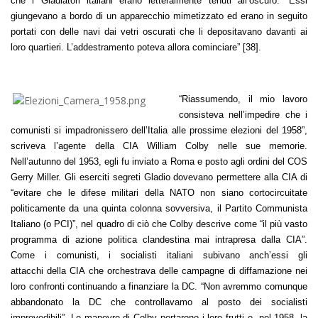
che i Gladiatori italiani erano letteralmente tenuti all’oscuro: “Essi
giungevano a bordo di un apparecchio mimetizzato ed erano in seguito
portati con delle navi dai vetri oscurati che li depositavano davanti ai
loro quartieri. L’addestramento poteva allora cominciare” [38].
“Riassumendo, il mio lavoro
consisteva nell’impedire che i
comunisti si impadronissero dell’Italia alle prossime elezioni del 1958”,
scriveva l’agente della CIA William Colby nelle sue memorie.
Nell’autunno del 1953, egli fu inviato a Roma e posto agli ordini del COS
Gerry Miller. Gli eserciti segreti Gladio dovevano permettere alla CIA di
“evitare che le difese militari della NATO non siano cortocircuitate
politicamente da una quinta colonna sovversiva, il Partito Communista
Italiano (o PCI)”, nel quadro di ciò che Colby descrive come “il più vasto
programma di azione politica clandestina mai intrapresa dalla CIA”.
Come i comunisti, i socialisti italiani subivano anch’essi gli
attacchi della CIA che orchestrava delle campagne di diffamazione nei
loro confronti continuando a finanziare la DC. “Non avremmo comunque
abbandonato la DC che controllavamo al posto dei socialisti
imprevedibili”. Le manovre di Colby portarono i loro frutti e, nel 1958, la