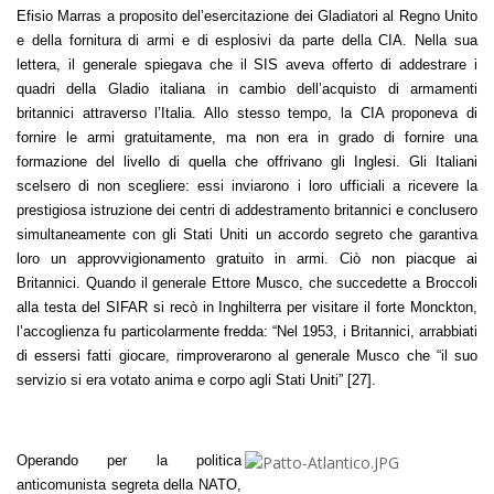
Efisio Marras a proposito del’esercitazione dei Gladiatori al Regno Unito
e della fornitura di armi e di esplosivi da parte della CIA. Nella sua
lettera, il generale spiegava che il SIS aveva offerto di addestrare i
quadri della Gladio italiana in cambio dell’acquisto di armamenti
britannici attraverso l’Italia. Allo stesso tempo, la CIA proponeva di
fornire le armi gratuitamente, ma non era in grado di fornire una
formazione del livello di quella che offrivano gli Inglesi. Gli Italiani
scelsero di non scegliere: essi inviarono i loro ufficiali a ricevere la
prestigiosa istruzione dei centri di addestramento britannici e conclusero
simultaneamente con gli Stati Uniti un accordo segreto che garantiva
loro un approvvigionamento gratuito in armi. Ciò non piacque ai
Britannici. Quando il generale Ettore Musco, che succedette a Broccoli
alla testa del SIFAR si recò in Inghilterra per visitare il forte Monckton,
l’accoglienza fu particolarmente fredda: “Nel 1953, i Britannici, arrabbiati
di essersi fatti giocare, rimproverarono al generale Musco che “il suo
servizio si era votato anima e corpo agli Stati Uniti” [27].
Operando per la politica
anticomunista segreta della NATO,