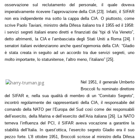
osservazione sul reclutamento del personale, il quale doveva
imperativamente ricevere l’approvazione della CIA [23]. Infatti, il SIFAR
non era indipendente ma sotto la cappa della CIA. O piuttosto, come
scrive Paolo Taviani, ministro della Difesa italiano tra il 1955 ed il 1958:
i servizi segreti italiani erano diretti e finanziati dai “tipi di Via Veneto”,
detto altrimenti, la CIA e l’ambasciata degli Stati Uniti a Roma [24]. I
senatori italiani evidenziarono anche quest’egemonia della CIA: “Gladio
è stata creata in seguito ad un accordo tra due servizi segreti, uno
molto importante, lo statunitense, l’altro meno, l’italiano” [25].
Nel 1951, il generale Umberto
Broccoli fu nominato direttore
del SIFAR e, nella sua qualità di membro di un “Comitato Segreto”,
incontrò regolarmente dei rappresentanti della CIA, il responsabile del
comando della NATO per l’Europa del Sud così come dei responsabili
dell’esercito, della Marina e dell’esercito dell’Aria italiana [26]. La NATO
temeva l’influenza del PCI, il SIFAR aveva vocazione a garantire la
stabilità dell’Italia. In quest’ottica, l’esercito segreto Gladio era il suo
pezzo forte. L’8 ottobre 1951, Broccoli scrisse al ministro della Difesa