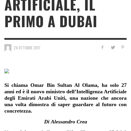
ARTIFICIALE, IL
PRIMO A DUBAI
24 OTTOBRE 2017
Si chiama Omar Bin Sultan Al Olama, ha solo 27
anni ed è il nuovo ministro dell’Intelligenza Artificiale
degli Emirati Arabi Uniti, una nazione che ancora
una volta dimostra di saper guardare al futuro con
concretezza.
Di
Alessandro Crea