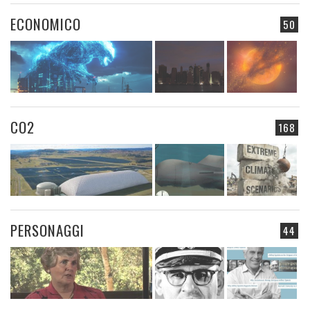
ECONOMICO
50
CO2
168
PERSONAGGI
44