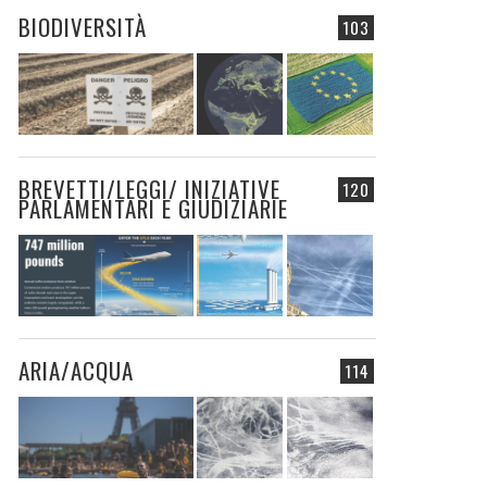
BIODIVERSITÀ
103
BREVETTI/LEGGI/ INIZIATIVE
120
PARLAMENTARI E GIUDIZIARIE
ARIA/ACQUA
114