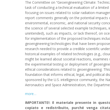
The Committee on “Geoengineering Climate: Technica
task of conducting a technical evaluation of a limite
focusing on issues related to solar radiation manag
report comments generally on the potential impacts o
environmental, economic, and national security conce
the science of several selected example techniques, 
unintended), such as impacts, or lack thereof, on ocea
for implementation of the proposed techniques includi
geoengineering technologies that have been proposed 
research needed to provide a credible scientific under
historical examples of related technologies (e.g., cl
might be learned about societal reactions, examines 
the experimental testing or deployment of geoengineer
ethical considerations related to geoengineering. This 
foundation that informs ethical, legal, and political
sponsored by the U.S. intelligence community, the Na
Aeronautics and Space Administration, the Departme
more…
IMPORTANTE!: Il materiale presente in questo 
copiato e redistribuito, purché venga cit